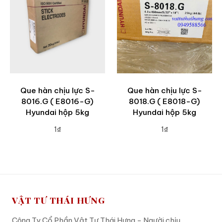
Que hàn chịu lực S-
Que hàn chịu lực S-
8016.G ( E8016-G)
8018.G ( E8018-G)
Hyundai hộp 5kg
Hyundai hộp 5kg
1₫
1₫
ADD TO CART
ADD TO CART
VẬT TƯ THÁI HƯNG
Công Ty Cổ Phần Vật Tư Thái Hưng - Người chịu