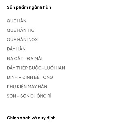
Sản phẩm ngành hàn
QUE HÀN
QUE HÀN TIG
QUE HÀN INOX
DÂY HÀN
ĐÁ CẮT- ĐÁ MÀI
DÂY THÉP BUỘC-LƯỚI HÀN
ĐINH - ĐINH BÊ TÔNG
PHỤ KIỆN MÁY HÀN
SƠN - SƠN CHỐNG RỈ
Chính sách và quy định