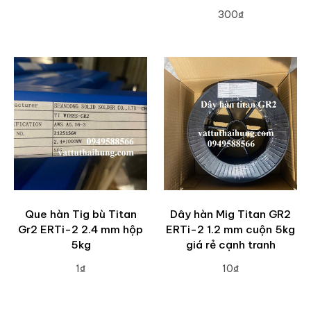
ADD TO CART
300₫
ADD TO CART
Que hàn Tig bù Titan
Dây hàn Mig Titan GR2
Gr2 ERTi-2 2.4 mm hộp
ERTi-2 1.2 mm cuộn 5kg
5kg
giá rẻ cạnh tranh
1₫
10₫
ADD TO CART
ADD TO CART