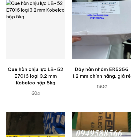
Que hàn chịu lực LB-52
Dây hàn nhôm ER5356
E7016 loại 3.2 mm
1.2 mm chính hãng, giá rẻ
Kobelco hộp 5kg
180₫
60₫
ADD TO CART
ADD TO CART