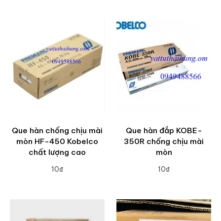
ADD TO CART
ADD TO CART
Que hàn chống chịu mài
Que hàn đắp KOBE-
mòn HF-450 Kobelco
350R chống chịu mài
chất lượng cao
mòn
10₫
10₫
ADD TO CART
ADD TO CART