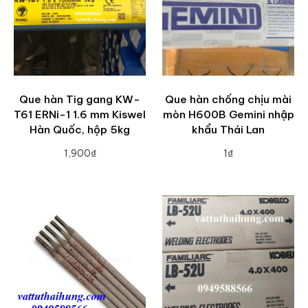
Que hàn Tig gang KW-
Que hàn chống chịu mài
T61 ERNi-1 1.6 mm Kiswel
mòn H600B Gemini nhập
Hàn Quốc, hộp 5kg
khẩu Thái Lan
1,900₫
1₫
ADD TO CART
ADD TO CART