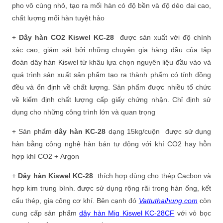
pho vô cùng nhỏ, tạo ra mối hàn có độ bền và độ dẻo dai cao,
chất lượng mối hàn tuyệt hảo
+
Dây hàn CO2 Kiswel KC-28
được sản xuất với độ chính
xác cao, giám sát bởi những chuyên gia hàng đầu của tập
đoàn dây hàn Kiswel từ khâu lựa chọn nguyên liệu đầu vào và
quá trình sản xuất sản phẩm tạo ra thành phẩm có tính đồng
đều và ổn định về chất lượng. Sản phẩm được nhiều tổ chức
về kiểm định chất lượng cấp giấy chứng nhận. Chỉ định sử
dụng cho những công trình lớn và quan trọng
+ Sản phẩm
dây hàn KC-28
dạng 15kg/cuộn được sử dụng
hàn bằng công nghệ hàn bán tự động với khí CO2 hay hỗn
hợp khí CO2 + Argon
+
Dây hàn Kiswel KC-28
thích hợp dùng cho thép Cacbon và
hợp kim trung bình. được sử dụng rộng rãi trong hàn ống, kết
cấu thép, gia công cơ khí. Bên cạnh đó
Vattuthaihung.com
còn
cung cấp sản phẩm
dây hàn Mig Kiswel KC-28CF
với vỏ bọc