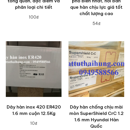
tổng quan, đặc điểm và
phổ biến nhất, nơi bán
phân loại chi tiết
que hàn chịu lực giá tốt
chất lượng cao
100₫
54₫
ADD TO CART
ADD TO CART
Dây hàn inox 420 ER420
Dây hàn chống chịu mài
1.6 mm cuộn 12.5Kg
mòn SuperShield CrC 1.2
1.6 mm Hyundai Hàn
10₫
Quốc