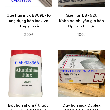
Que hàn inox E309L-16
Que hàn LB-52U
ứng dụng hàn inox và
Kobelco chuyên gia hàn
thép giá rẻ
lớp lót chịu lực
220₫
100₫
ADD TO CART
ADD TO CART
Bột hàn nhôm ( thuốc
Dây hàn inox Duplex