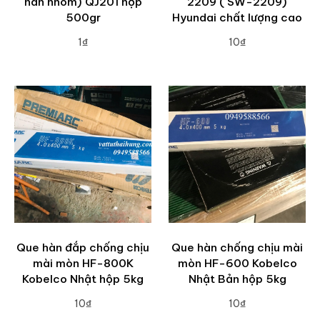
hàn nhôm) QJ201 hộp
2209 ( SW-2209)
500gr
Hyundai chất lượng cao
1₫
10₫
ADD TO CART
ADD TO CART
Que hàn đắp chống chịu
Que hàn chống chịu mài
mài mòn HF-800K
mòn HF-600 Kobelco
Kobelco Nhật hộp 5kg
Nhật Bản hộp 5kg
10₫
10₫