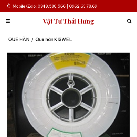
Mobile/Zalo: 0949.588.566 | 0962.63.78.69
Vật Tư Thái Hưng
QUE HÀN
/
Que hàn KISWEL