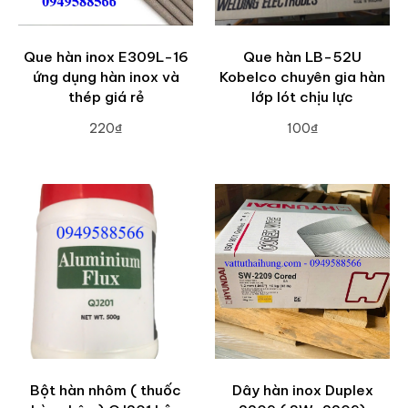
Que hàn inox E309L-16
Que hàn LB-52U
ứng dụng hàn inox và
Kobelco chuyên gia hàn
thép giá rẻ
lớp lót chịu lực
220₫
100₫
ADD TO CART
ADD TO CART
Bột hàn nhôm ( thuốc
Dây hàn inox Duplex