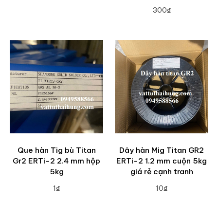
ADD TO CART
300₫
ADD TO CART
Que hàn Tig bù Titan
Dây hàn Mig Titan GR2
Gr2 ERTi-2 2.4 mm hộp
ERTi-2 1.2 mm cuộn 5kg
5kg
giá rẻ cạnh tranh
1₫
10₫
ADD TO CART
ADD TO CART