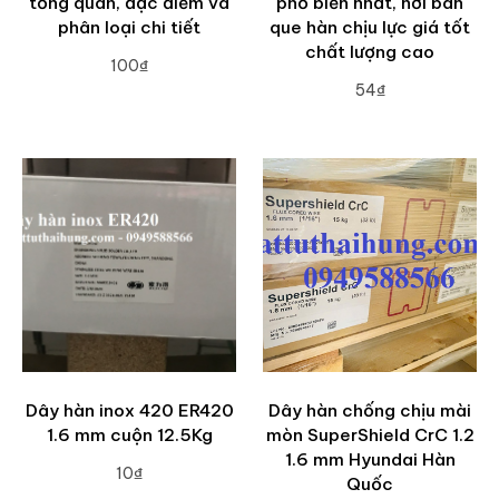
tổng quan, đặc điểm và
phổ biến nhất, nơi bán
phân loại chi tiết
que hàn chịu lực giá tốt
chất lượng cao
100₫
54₫
ADD TO CART
ADD TO CART
Dây hàn inox 420 ER420
Dây hàn chống chịu mài
1.6 mm cuộn 12.5Kg
mòn SuperShield CrC 1.2
1.6 mm Hyundai Hàn
10₫
Quốc