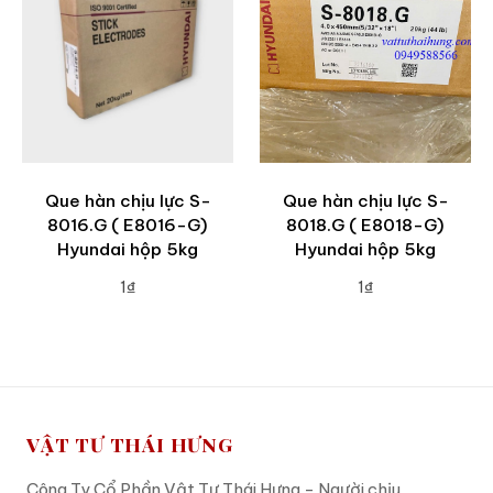
Que hàn chịu lực S-
Que hàn chịu lực S-
8016.G ( E8016-G)
8018.G ( E8018-G)
Hyundai hộp 5kg
Hyundai hộp 5kg
1₫
1₫
ADD TO CART
ADD TO CART
VẬT TƯ THÁI HƯNG
Công Ty Cổ Phần Vật Tư Thái Hưng - Người chịu