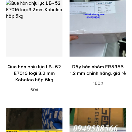
Que hàn chịu lực LB-52
Dây hàn nhôm ER5356
E7016 loại 3.2 mm
1.2 mm chính hãng, giá rẻ
Kobelco hộp 5kg
180₫
60₫
ADD TO CART
ADD TO CART