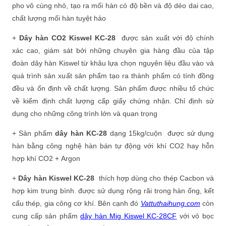
pho vô cùng nhỏ, tạo ra mối hàn có độ bền và độ dẻo dai cao,
chất lượng mối hàn tuyệt hảo
+
Dây hàn CO2 Kiswel KC-28
được sản xuất với độ chính
xác cao, giám sát bởi những chuyên gia hàng đầu của tập
đoàn dây hàn Kiswel từ khâu lựa chọn nguyên liệu đầu vào và
quá trình sản xuất sản phẩm tạo ra thành phẩm có tính đồng
đều và ổn định về chất lượng. Sản phẩm được nhiều tổ chức
về kiểm định chất lượng cấp giấy chứng nhận. Chỉ định sử
dụng cho những công trình lớn và quan trọng
+ Sản phẩm
dây hàn KC-28
dạng 15kg/cuộn được sử dụng
hàn bằng công nghệ hàn bán tự động với khí CO2 hay hỗn
hợp khí CO2 + Argon
+
Dây hàn Kiswel KC-28
thích hợp dùng cho thép Cacbon và
hợp kim trung bình. được sử dụng rộng rãi trong hàn ống, kết
cấu thép, gia công cơ khí. Bên cạnh đó
Vattuthaihung.com
còn
cung cấp sản phẩm
dây hàn Mig Kiswel KC-28CF
với vỏ bọc