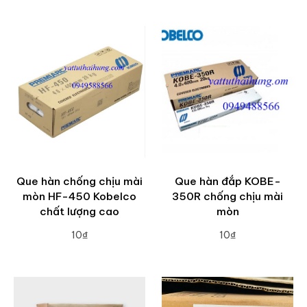
ADD TO CART
ADD TO CART
Que hàn chống chịu mài
Que hàn đắp KOBE-
mòn HF-450 Kobelco
350R chống chịu mài
chất lượng cao
mòn
10₫
10₫
ADD TO CART
ADD TO CART