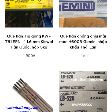
Que hàn Tig gang KW-
Que hàn chống chịu mài
T61 ERNi-1 1.6 mm Kiswel
mòn H600B Gemini nhập
Hàn Quốc, hộp 5kg
khẩu Thái Lan
1,900₫
1₫
ADD TO CART
ADD TO CART