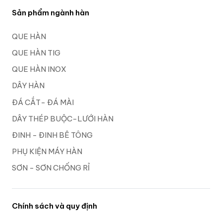
Sản phẩm ngành hàn
QUE HÀN
QUE HÀN TIG
QUE HÀN INOX
DÂY HÀN
ĐÁ CẮT- ĐÁ MÀI
DÂY THÉP BUỘC-LƯỚI HÀN
ĐINH - ĐINH BÊ TÔNG
PHỤ KIỆN MÁY HÀN
SƠN - SƠN CHỐNG RỈ
Chính sách và quy định