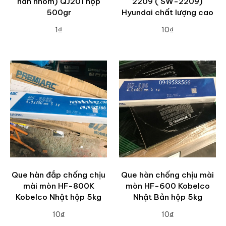
hàn nhôm) QJ201 hộp
2209 ( SW-2209)
500gr
Hyundai chất lượng cao
1₫
10₫
ADD TO CART
ADD TO CART
Que hàn đắp chống chịu
Que hàn chống chịu mài
mài mòn HF-800K
mòn HF-600 Kobelco
Kobelco Nhật hộp 5kg
Nhật Bản hộp 5kg
10₫
10₫