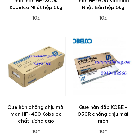
mài mòn HF-800K
mòn HF-600 Kobelco
Kobelco Nhật hộp 5kg
Nhật Bản hộp 5kg
10₫
10₫
ADD TO CART
ADD TO CART
Que hàn chống chịu mài
Que hàn đắp KOBE-
mòn HF-450 Kobelco
350R chống chịu mài
chất lượng cao
mòn
10₫
10₫