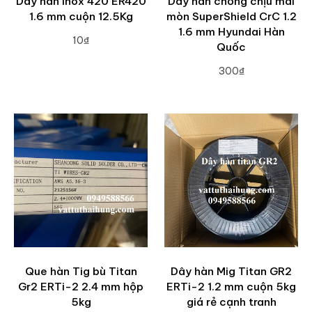
Dây hàn inox 420 ER420
Dây hàn chống chịu mài
1.6 mm cuộn 12.5Kg
mòn SuperShield CrC 1.2
1.6 mm Hyundai Hàn
10₫
Quốc
ADD TO CART
300₫
ADD TO CART
Que hàn Tig bù Titan
Dây hàn Mig Titan GR2
Gr2 ERTi-2 2.4 mm hộp
ERTi-2 1.2 mm cuộn 5kg
5kg
giá rẻ cạnh tranh