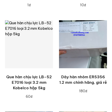
1₫
10₫
ADD TO CART
ADD TO CART
Que hàn chịu lực LB-52
Dây hàn nhôm ER5356
E7016 loại 3.2 mm
1.2 mm chính hãng, giá rẻ
Kobelco hộp 5kg
180₫
60₫
ADD TO CART
ADD TO CART