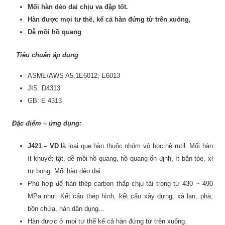
Mối hàn dẻo dai chịu va đập tốt.
Hàn được mọi tư thế, kể cả hàn đứng từ trên xuống,
Dễ mồi hồ quang
Tiêu chuẩn áp dụng
ASME/AWS A5.1E6012; E6013
JIS: D4313
GB: E 4313
Đặc điểm – ứng dụng:
J421 – VD
là loại que hàn thuộc nhóm vỏ bọc hệ rutil. Mối hàn
ít khuyết tật, dễ mồi hồ quang, hồ quang ổn định, ít bắn tóe, xỉ
tự bong. Mối hàn dẻo dai.
Phù hợp để hàn thép carbon thấp chịu tải trọng từ 430 ~ 490
MPa như: Kết cấu thép hình, kết cấu xây dựng, xà lan, phà,
bồn chứa, hàn dân dụng…
Hàn được ở mọi tư thế kể cả hàn đứng từ trên xuống.