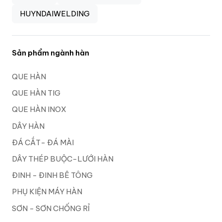
HUYNDAIWELDING
Sản phẩm ngành hàn
QUE HÀN
QUE HÀN TIG
QUE HÀN INOX
DÂY HÀN
ĐÁ CẮT- ĐÁ MÀI
DÂY THÉP BUỘC-LƯỚI HÀN
ĐINH - ĐINH BÊ TÔNG
PHỤ KIỆN MÁY HÀN
SƠN - SƠN CHỐNG RỈ