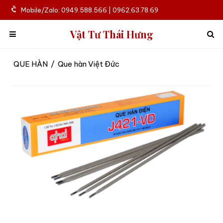
Mobile/Zalo: 0949.588.566 | 0962.63.78.69
Vật Tư Thái Hưng
QUE HÀN
/
Que hàn Việt Đức