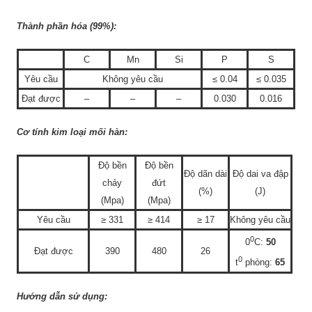
Thành phần hóa (99%):
C
Mn
Si
P
S
Yêu cầu
Không yêu cầu
≤ 0.04
≤ 0.035
Đạt được
–
–
–
0.030
0.016
Cơ tính kim loại mối hàn:
Độ bền
Độ bền
Độ dãn dài
Độ dai va đập
chảy
đứt
(%)
(J)
(Mpa)
(Mpa)
Yêu cầu
≥ 331
≥ 414
≥ 17
Không yêu cầu
0
0
C:
50
Đạt được
390
480
26
0
t
phòng:
65
Hướng dẫn sử dụng: