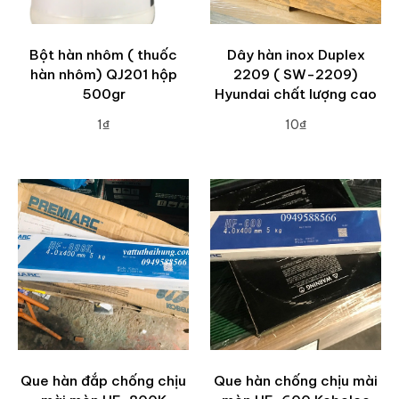
Bột hàn nhôm ( thuốc
Dây hàn inox Duplex
hàn nhôm) QJ201 hộp
2209 ( SW-2209)
500gr
Hyundai chất lượng cao
1₫
10₫
ADD TO CART
ADD TO CART
Que hàn đắp chống chịu
Que hàn chống chịu mài