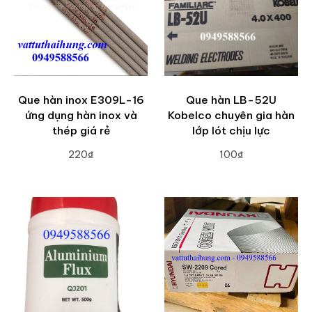
Que hàn inox E309L-16
Que hàn LB-52U
ứng dụng hàn inox và
Kobelco chuyên gia hàn
thép giá rẻ
lớp lót chịu lực
220₫
100₫
ADD TO CART
ADD TO CART