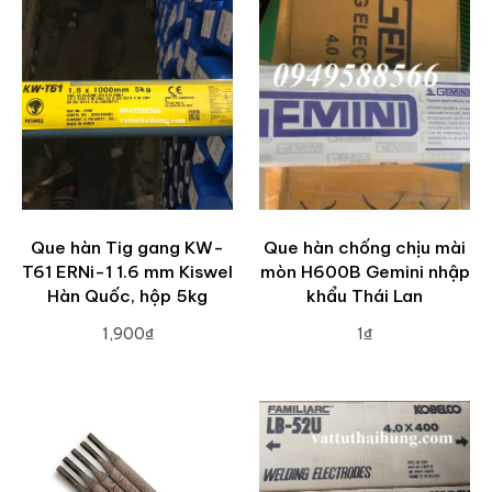
Que hàn Tig gang KW-
Que hàn chống chịu mài
T61 ERNi-1 1.6 mm Kiswel
mòn H600B Gemini nhập
Hàn Quốc, hộp 5kg
khẩu Thái Lan
1,900₫
1₫
ADD TO CART
ADD TO CART