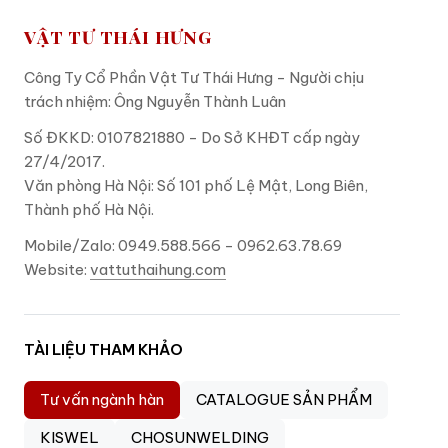
VẬT TƯ THÁI HƯNG
Công Ty Cổ Phần Vật Tư Thái Hưng - Người chịu
trách nhiệm: Ông Nguyễn Thành Luân
Số ĐKKD: 0107821880 - Do Sở KHĐT cấp ngày
27/4/2017.
Văn phòng Hà Nội: Số 101 phố Lệ Mật, Long Biên,
Thành phố Hà Nội.
Mobile/Zalo: 0949.588.566 - 0962.63.78.69
Website:
vattuthaihung.com
TÀI LIỆU THAM KHẢO
Tư vấn ngành hàn
CATALOGUE SẢN PHẨM
KISWEL
CHOSUNWELDING