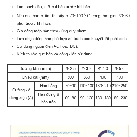
Làm sạch dầu, mỡ bụi bẩn trước khi hàn.
0
Nếu que hàn bị ẩm thì sấy ở 70~100
C trong thời gian 30~60
phút trước khi hàn.
Gia công mép hàn theo đúng quy phạm.
Lựa chọn dòng hàn phù hợp để tránh các khuyết tật phát sinh.
Sử dụng nguồn điện AC hoặc DC±
Kích thước que hàn và dòng điện sử dụng:
Đường kính (mm)
Φ 2.5
Φ 3.2
Φ 4.0
Φ 5.0
Chiều dài (mm)
300
350
400
400
Hàn bằng
70~90
110~130
160~210
210~250
Cường độ
Hàn đứng &
dòng điện (A)
60~80
90~120
130~180
180~230
hàn trần