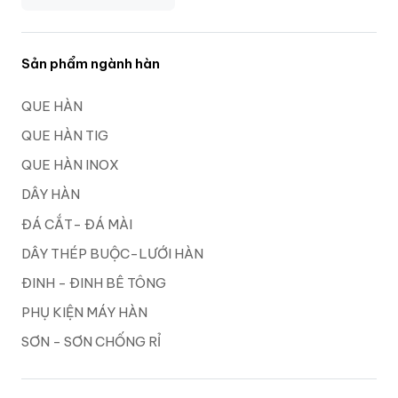
Sản phẩm ngành hàn
QUE HÀN
QUE HÀN TIG
QUE HÀN INOX
DÂY HÀN
ĐÁ CẮT- ĐÁ MÀI
DÂY THÉP BUỘC-LƯỚI HÀN
ĐINH - ĐINH BÊ TÔNG
PHỤ KIỆN MÁY HÀN
SƠN - SƠN CHỐNG RỈ