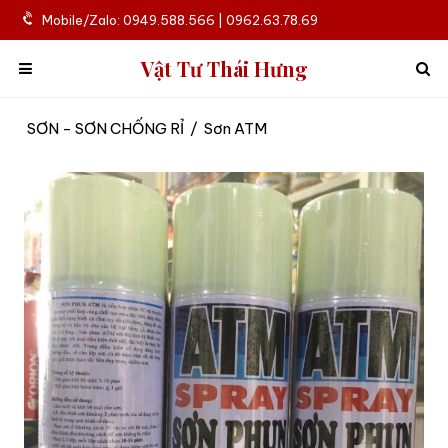
Mobile/Zalo: 0949.588.566 | 0962.63.78.69
Vật Tư Thái Hưng
SƠN - SƠN CHỐNG RỈ
/
Sơn ATM