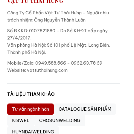
VẬT TƯ THÁI HƯNG
Công Ty Cổ Phần Vật Tư Thái Hưng - Người chịu
trách nhiệm: Ông Nguyễn Thành Luân
Số ĐKKD: 0107821880 - Do Sở KHĐT cấp ngày
27/4/2017.
Văn phòng Hà Nội: Số 101 phố Lệ Mật, Long Biên,
Thành phố Hà Nội.
Mobile/Zalo: 0949.588.566 - 0962.63.78.69
Website:
vattuthaihung.com
TÀI LIỆU THAM KHẢO
Tư vấn ngành hàn
CATALOGUE SẢN PHẨM
KISWEL
CHOSUNWELDING
HUYNDAIWELDING