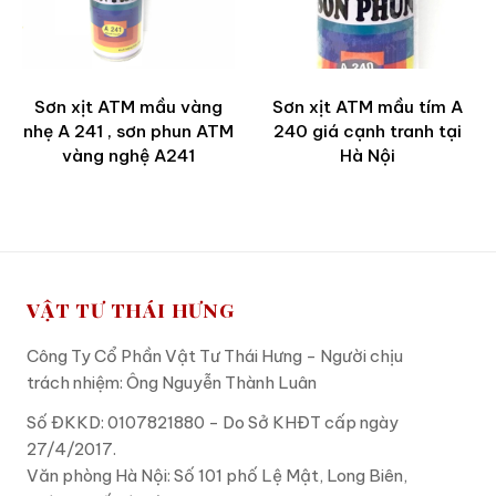
Sơn xịt ATM mầu vàng
Sơn xịt ATM mầu tím A
nhẹ A 241 , sơn phun ATM
240 giá cạnh tranh tại
vàng nghệ A241
Hà Nội
VẬT TƯ THÁI HƯNG
Công Ty Cổ Phần Vật Tư Thái Hưng - Người chịu
trách nhiệm: Ông Nguyễn Thành Luân
Số ĐKKD: 0107821880 - Do Sở KHĐT cấp ngày
27/4/2017.
Văn phòng Hà Nội: Số 101 phố Lệ Mật, Long Biên,