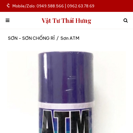
Mobile/Zalo: 0949.588.566 | 0962.63.78.69
Vật Tư Thái Hưng
SƠN - SƠN CHỐNG RỈ
/
Sơn ATM