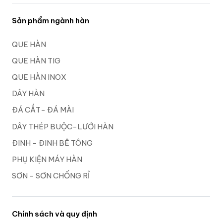
Sản phẩm ngành hàn
QUE HÀN
QUE HÀN TIG
QUE HÀN INOX
DÂY HÀN
ĐÁ CẮT- ĐÁ MÀI
DÂY THÉP BUỘC-LƯỚI HÀN
ĐINH - ĐINH BÊ TÔNG
PHỤ KIỆN MÁY HÀN
SƠN - SƠN CHỐNG RỈ
Chính sách và quy định