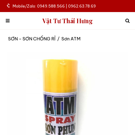
Mobile/Zalo: 0949.588.566 | 0962.63.78.69
Vật Tư Thái Hưng
SƠN - SƠN CHỐNG RỈ
/
Sơn ATM