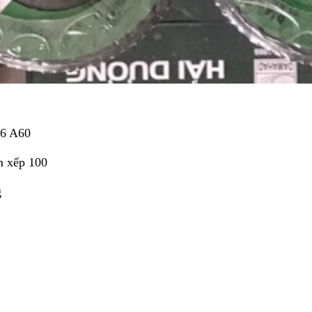
16 A60
m xếp 100
g