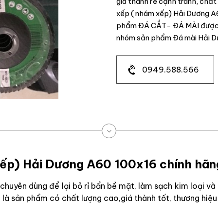
giá thành rẻ cạnh tranh, chất
xếp ( nhám xếp) Hải Dương A6
phẩm ĐÁ CẮT- ĐÁ MÀI được s
nhóm sản phẩm Đá mài Hải D
0949.588.566
xếp) Hải Dương A60 100x16 chính hãng
huyên dùng để lại bỏ rỉ bẩn bề mặt, làm sạch kim loại và 
à sản phẩm có chất lượng cao,giá thành tốt, thương hiệu 