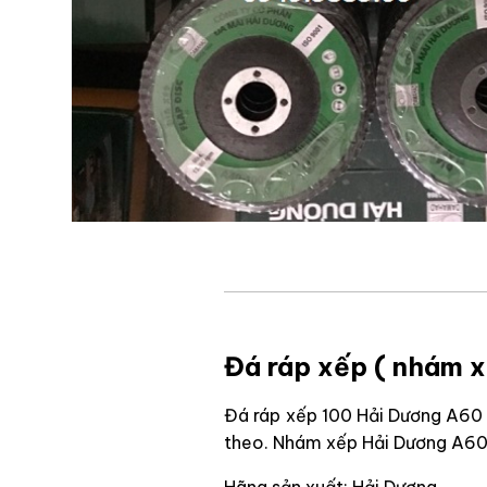
Đá ráp xếp ( nhám 
Đá ráp xếp 100 Hải Dương A60 c
theo. Nhám xếp Hải Dương A60 l
Hãng sản xuất: Hải Dương