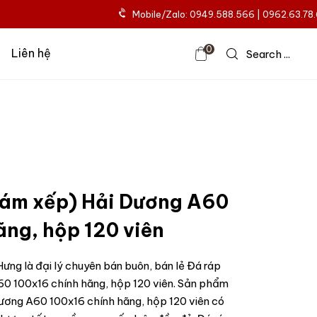
Mobile/Zalo: 0949.588.566 | 0962.63.78
0
Liên hệ
Search ...
hám xếp) Hải Dương A60
ãng, hộp 120 viên
ưng là đại lý chuyên bán buôn, bán lẻ Đá ráp
60 100x16 chính hãng, hộp 120 viên. Sản phẩm
ương A60 100x16 chính hãng, hộp 120 viên có