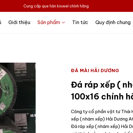
Cung cấp que hàn kiswel chính hãng
ủ
Giới thiệu
Sản phẩm
Tin tức
Quy định chung
ĐÁ MÀI HẢI DƯƠNG
Đá ráp xếp ( n
100x16 chính h
Công ty cổ phần vật tư Thái H
xếp ( nhám xếp) Hải Dương A
Đá ráp xếp ( nhám xếp) Hải D