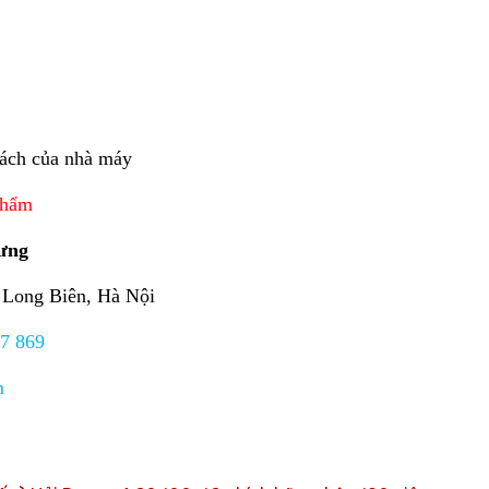
t
sách của nhà máy
 phẩm
Hưng
, Long Biên, Hà Nội
37 869
m