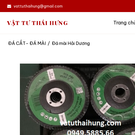
vattuthaihung@gmail.com
VẬT TƯ THÁI HƯNG
Trang ch
ĐÁ CẮT- ĐÁ MÀI
/
Đá mài Hải Dương