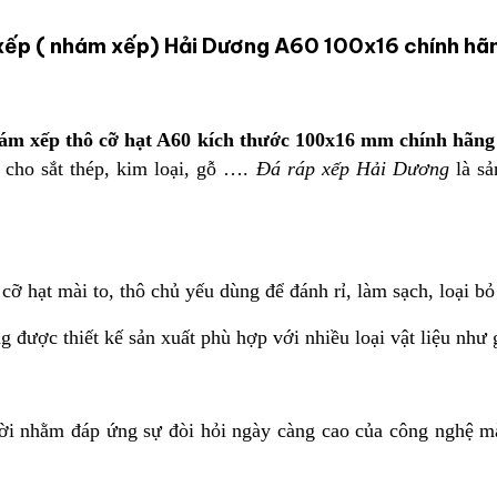
 xếp ( nhám xếp) Hải Dương A60 100x16 chính hãn
hám xếp thô cỡ hạt A60 kích thước 100x16 mm chính hãn
 cho sắt thép, kim loại, gỗ ….
Đá ráp xếp Hải Dương
là sả
cỡ hạt mài to, thô chủ yếu dùng để đánh rỉ, làm sạch, loại b
được thiết kế sản xuất phù hợp với nhiều loại vật liệu như g
ời nhằm đáp ứng sự đòi hỏi ngày càng cao của công nghệ m