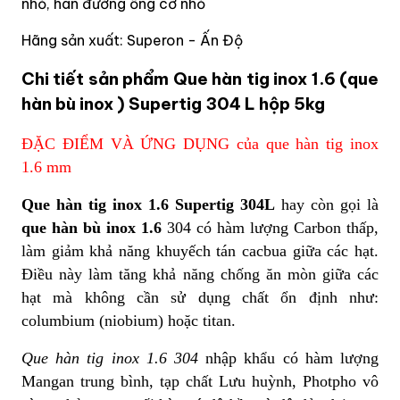
nhỏ, hàn đường ống cỡ nhỏ
Hãng sản xuất: Superon - Ấn Độ
Chi tiết sản phẩm Que hàn tig inox 1.6 (que
hàn bù inox ) Supertig 304 L hộp 5kg
ĐẶC ĐIỂM VÀ ỨNG DỤNG của que hàn tig inox
1.6 mm
Que hàn tig inox 1.6 Supertig 304L
hay còn gọi là
que hàn bù inox 1.6
304 có hàm lượng Carbon thấp,
làm giảm khả năng khuyếch tán cacbua giữa các hạt.
Điều này làm tăng khả năng chống ăn mòn giữa các
hạt mà không cần sử dụng chất ổn định như:
columbium (niobium) hoặc titan.
Que hàn tig inox 1.6 304
nhập khẩu có hàm lượng
Mangan trung bình, tạp chất Lưu huỳnh, Photpho vô