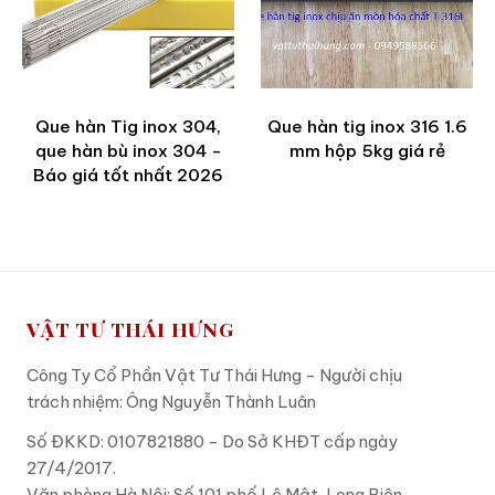
Que hàn Tig inox 304,
Que hàn tig inox 316 1.6
que hàn bù inox 304 -
mm hộp 5kg giá rẻ
Báo giá tốt nhất 2026
VẬT TƯ THÁI HƯNG
Công Ty Cổ Phần Vật Tư Thái Hưng - Người chịu
trách nhiệm: Ông Nguyễn Thành Luân
Số ĐKKD: 0107821880 - Do Sở KHĐT cấp ngày
27/4/2017.
Văn phòng Hà Nội: Số 101 phố Lệ Mật, Long Biên,