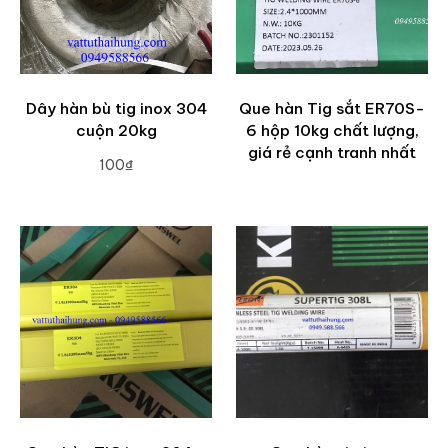
Dây hàn bù tig inox 304
Que hàn Tig sắt ER70S-
cuộn 20kg
6 hộp 10kg chất lượng,
giá rẻ cạnh tranh nhất
100₫
ADD TO CART