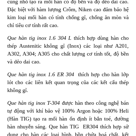
cùng nhỏ tạo ra mối hàn có độ bền và độ dẻo dai cao.
Đặc biệt với hàm lượng Crôm, Niken cao đảm bảo hệ
kim loại mối hàn có tính chống gỉ, chống ăn mòn và
chỉ tiêu cơ tính rất cao.
Que hàn tig inox 1.6 304 L
thích hợp dùng hàn cho
thép Austenitic không gỉ (Inox) các loại như A201,
A302, A304; A305 cho chất lượng cơ tính tốt, độ bền
và dẻo dai cao.
Que hàn tig inox 1.6 ER 304
thích hợp cho hàn lớp
lót cho các liên kết quan trọng của các kết cấu thép
không gỉ.
Que hàn tig inox T-304
được hàn theo công nghệ bán
tự động với khí bảo vệ 100% Argon hoặc 100% Heli
(Hàn TIG) tạo ra mối hàn ổn định ít bắn toé, đường
hàn nhuyễn sáng. Que hàn TIG ER304 thích hợp sử
dụng cho hàn các loại bình, bồn chứa hoá chất, kết