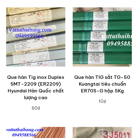
Que hàn Tig inox Duplex
Que hàn TIG sắt TG-50
SMT-2209 (ER2209)
Kuangtai tiêu chuẩn
Hyundai Hàn Quốc chất
ER70S-G hộp 5Kg
lượng cao
10₫
60₫
ADD TO CART
ADD TO CART