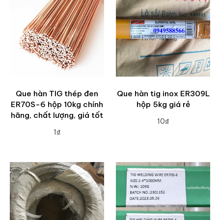
Que hàn TIG thép đen
Que hàn tig inox ER309L
ER70S-6 hộp 10kg chính
hộp 5kg giá rẻ
hãng, chất lượng, giá tốt
10₫
1₫
ADD TO CART
ADD TO CART