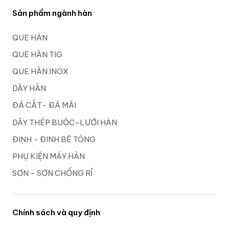
Sản phẩm ngành hàn
QUE HÀN
QUE HÀN TIG
QUE HÀN INOX
DÂY HÀN
ĐÁ CẮT- ĐÁ MÀI
DÂY THÉP BUỘC-LƯỚI HÀN
ĐINH - ĐINH BÊ TÔNG
PHỤ KIỆN MÁY HÀN
SƠN - SƠN CHỐNG RỈ
Chính sách và quy định