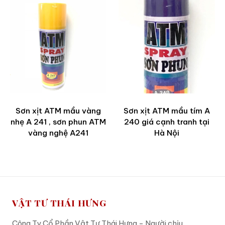
Sơn xịt ATM mầu vàng
Sơn xịt ATM mầu tím A
nhẹ A 241 , sơn phun ATM
240 giá cạnh tranh tại
vàng nghệ A241
Hà Nội
VẬT TƯ THÁI HƯNG
Công Ty Cổ Phần Vật Tư Thái Hưng - Người chịu