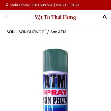
Mobile/Zalo: 0949.588.566 | 0962.63.78.69
Vật Tư Thái Hưng
SƠN - SƠN CHỐNG RỈ
/
Sơn ATM