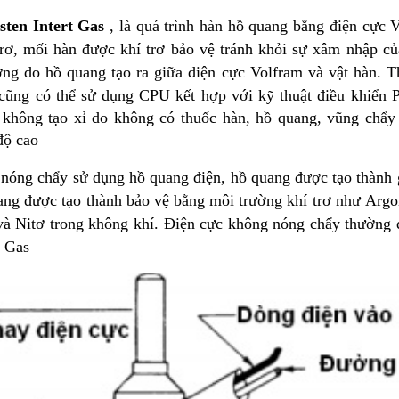
sten Intert Gas
, là quá trình hàn hồ quang bằng điện cực 
trơ, mối hàn được khí trơ bảo vệ tránh khỏi sự xâm nhập c
ng do hồ quang tạo ra giữa điện cực Volfram và vật hàn. Th
 cũng có thể sử dụng CPU kết h
ợp
với kỹ thuật điều khiển 
 không tạo xỉ do không có thuốc hàn, hồ quang, vũng chẩy 
độ cao
nóng chẩy sử dụng hồ quang điện, hồ quang được tạo thành 
ang được tạo thành bảo vệ bằng môi trường khí trơ như Argo
và Nitơ trong không khí. Điện cực không nóng chẩy thường 
t Gas