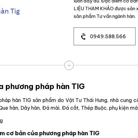
luôn đầy đủ. Đặc điểm cơ bả
LIỆU THAM KHẢO được sản xu
sản phẩm Tư vấn ngành hàn.
0949.588.566
a phương pháp hàn TIG
háp hàn TIG sản phẩm do Vật Tư Thái Hưng, nhà cung c
 Que hàn, Dây hàn, Đá mài, Đá cắt, Thép Buộc, phụ kiện m
ng
ểm cơ bản của phương pháp hàn TIG