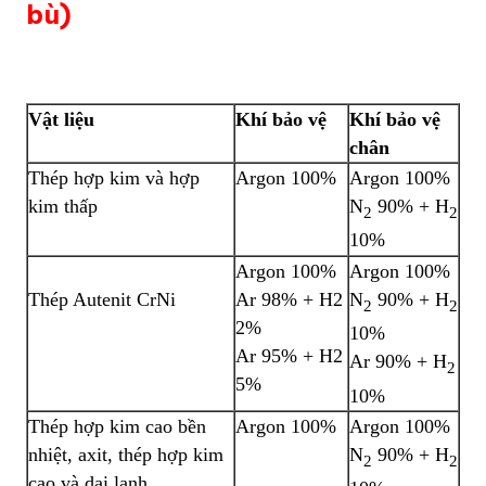
bù)
Vật liệu
Khí bảo vệ
Khí bảo vệ
chân
Thép hợp kim và hợp
Argon 100%
Argon 100%
kim thấp
N
90% + H
2
2
10%
Argon 100%
Argon 100%
Thép Autenit CrNi
Ar 98% + H2
N
90% + H
2
2
2%
10%
Ar 95% + H2
Ar 90% + H
2
5%
10%
Thép hợp kim cao bền
Argon 100%
Argon 100%
nhiệt, axit, thép hợp kim
N
90% + H
2
2
cao và dai lạnh.