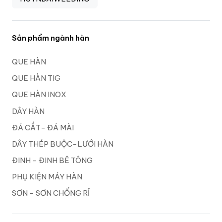
Sản phẩm ngành hàn
QUE HÀN
QUE HÀN TIG
QUE HÀN INOX
DÂY HÀN
ĐÁ CẮT- ĐÁ MÀI
DÂY THÉP BUỘC-LƯỚI HÀN
ĐINH - ĐINH BÊ TÔNG
PHỤ KIỆN MÁY HÀN
SƠN - SƠN CHỐNG RỈ