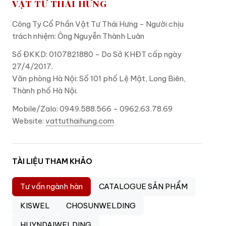
VẬT TƯ THÁI HƯNG
Công Ty Cổ Phần Vật Tư Thái Hưng - Người chịu
trách nhiệm: Ông Nguyễn Thành Luân
Số ĐKKD: 0107821880 - Do Sở KHĐT cấp ngày
27/4/2017.
Văn phòng Hà Nội: Số 101 phố Lệ Mật, Long Biên,
Thành phố Hà Nội.
Mobile/Zalo: 0949.588.566 - 0962.63.78.69
Website:
vattuthaihung.com
TÀI LIỆU THAM KHẢO
Tư vấn ngành hàn
CATALOGUE SẢN PHẨM
KISWEL
CHOSUNWELDING
HUYNDAIWELDING