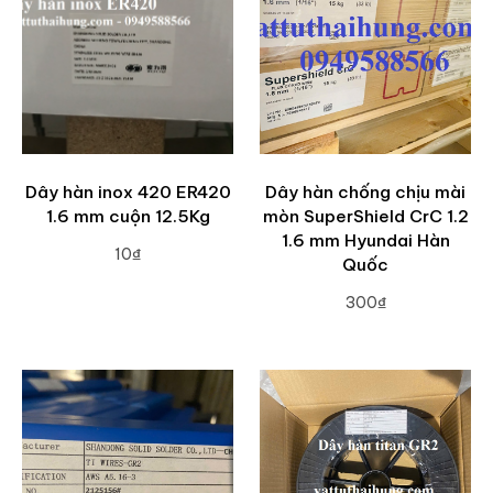
Dây hàn inox 420 ER420
Dây hàn chống chịu mài
1.6 mm cuộn 12.5Kg
mòn SuperShield CrC 1.2
1.6 mm Hyundai Hàn
10₫
Quốc
ADD TO CART
300₫
ADD TO CART