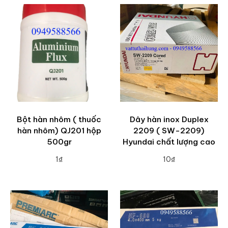
Bột hàn nhôm ( thuốc
Dây hàn inox Duplex
hàn nhôm) QJ201 hộp
2209 ( SW-2209)
500gr
Hyundai chất lượng cao
1₫
10₫
ADD TO CART
ADD TO CART