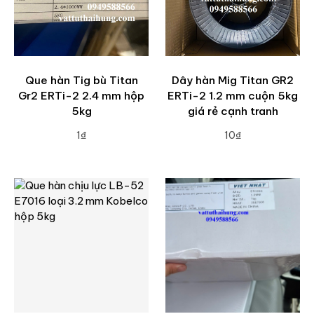
Que hàn Tig bù Titan
Dây hàn Mig Titan GR2
Gr2 ERTi-2 2.4 mm hộp
ERTi-2 1.2 mm cuộn 5kg
5kg
giá rẻ cạnh tranh
1₫
10₫
ADD TO CART
ADD TO CART