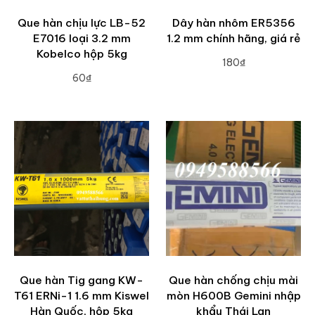
Que hàn chịu lực LB-52
Dây hàn nhôm ER5356
E7016 loại 3.2 mm
1.2 mm chính hãng, giá rẻ
Kobelco hộp 5kg
180₫
60₫
ADD TO CART
ADD TO CART
Que hàn Tig gang KW-
Que hàn chống chịu mài
T61 ERNi-1 1.6 mm Kiswel
mòn H600B Gemini nhập
Hàn Quốc, hộp 5kg
khẩu Thái Lan