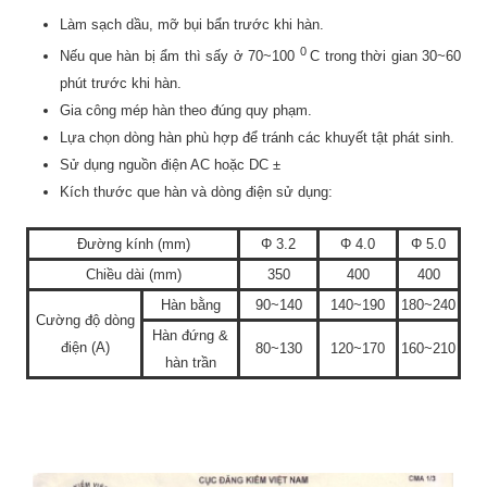
Làm sạch dầu, mỡ bụi bẩn trước khi hàn.
0
Nếu que hàn bị ẩm thì sấy ở 70~100
C trong thời gian 30~60
phút trước khi hàn.
Gia công mép hàn theo đúng quy phạm.
Lựa chọn dòng hàn phù hợp để tránh các khuyết tật phát sinh.
Sử dụng nguồn điện AC hoặc DC ±
Kích thước que hàn và dòng điện sử dụng:
Đường kính (mm)
Φ 3.2
Φ 4.0
Φ 5.0
Chiều dài (mm)
350
400
400
Hàn bằng
90~140
140~190
180~240
Cường độ dòng
Hàn đứng &
điện (A)
80~130
120~170
160~210
hàn trần