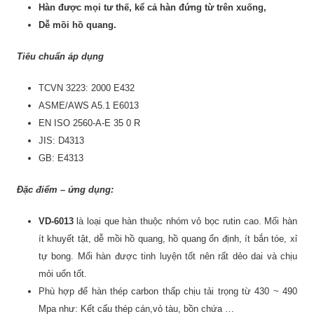
Hàn được mọi tư thế, kể cả hàn đứng từ trên xuống,
Dễ mồi hồ quang.
Tiêu chuẩn áp dụng
TCVN 3223: 2000 E432
ASME/AWS A5.1 E6013
EN ISO 2560-A-E 35 0 R
JIS: D4313
GB: E4313
Đặc điểm – ứng dụng:
VD-6013
là loại que hàn thuộc nhóm vỏ bọc rutin cao. Mối hàn
ít khuyết tật, dễ mồi hồ quang, hồ quang ổn định, ít bắn tóe, xỉ
tự bong. Mối hàn được tinh luyện tốt nên rất dẻo dai và chịu
mỏi uốn tốt.
Phù hợp để hàn thép carbon thấp chịu tải trọng từ 430 ~ 490
Mpa như: Kết cấu thép cán,vỏ tàu, bồn chứa …