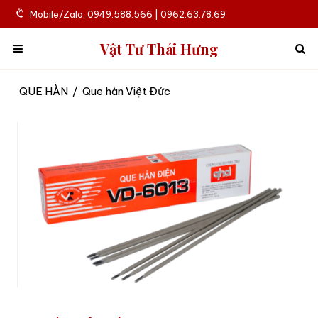
Mobile/Zalo: 0949.588.566 | 0962.63.78.69
Vật Tư Thái Hưng
QUE HÀN
/
Que hàn Việt Đức