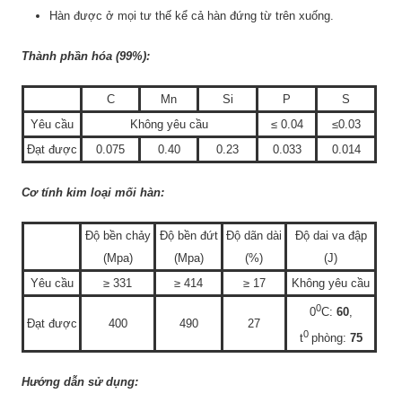
Hàn được ở mọi tư thế kể cả hàn đứng từ trên xuống.
Thành phần hóa (99%):
C
Mn
Si
P
S
Yêu cầu
Không yêu cầu
≤ 0.04
≤0.03
Đạt được
0.075
0.40
0.23
0.033
0.014
Cơ tính kim loại mối hàn:
Độ bền chảy
Độ bền đứt
Độ dãn dài
Độ dai va đập
(Mpa)
(Mpa)
(%)
(J)
Yêu cầu
≥ 331
≥ 414
≥ 17
Không yêu cầu
0
0
C:
60
,
Đạt được
400
490
27
0
t
phòng:
75
Hướng dẫn sử dụng: