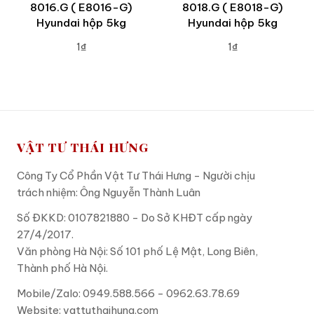
8016.G ( E8016-G)
8018.G ( E8018-G)
Hyundai hộp 5kg
Hyundai hộp 5kg
1₫
1₫
ADD TO CART
ADD TO CART
VẬT TƯ THÁI HƯNG
Công Ty Cổ Phần Vật Tư Thái Hưng - Người chịu
trách nhiệm: Ông Nguyễn Thành Luân
Số ĐKKD: 0107821880 - Do Sở KHĐT cấp ngày
27/4/2017.
Văn phòng Hà Nội: Số 101 phố Lệ Mật, Long Biên,
Thành phố Hà Nội.
Mobile/Zalo: 0949.588.566 - 0962.63.78.69
Website:
vattuthaihung.com