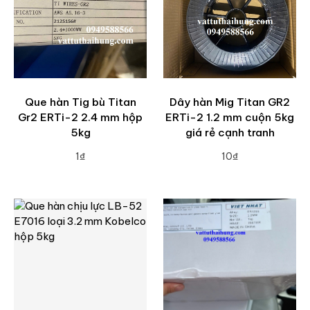
Que hàn Tig bù Titan
Dây hàn Mig Titan GR2
Gr2 ERTi-2 2.4 mm hộp
ERTi-2 1.2 mm cuộn 5kg
5kg
giá rẻ cạnh tranh
1₫
10₫
ADD TO CART
ADD TO CART