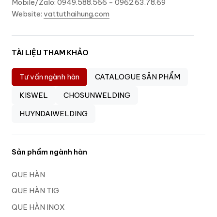
Mobile/Zalo: 0949.588.566 - 0962.63.78.69
Website:
vattuthaihung.com
TÀI LIỆU THAM KHẢO
Tư vấn ngành hàn
CATALOGUE SẢN PHẨM
KISWEL
CHOSUNWELDING
HUYNDAIWELDING
Sản phẩm ngành hàn
QUE HÀN
QUE HÀN TIG
QUE HÀN INOX