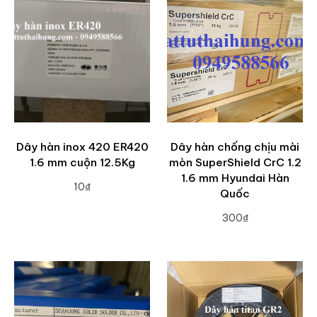
Dây hàn inox 420 ER420
Dây hàn chống chịu mài
1.6 mm cuộn 12.5Kg
mòn SuperShield CrC 1.2
1.6 mm Hyundai Hàn
10₫
Quốc
ADD TO CART
300₫
ADD TO CART