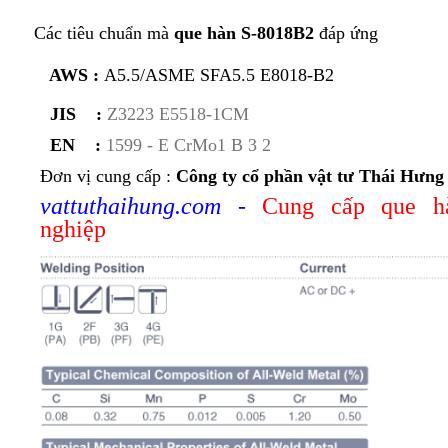
Các tiêu chuẩn mà
que hàn S-8018B2
đáp ứng
AWS :
A5.5/ASME SFA5.5 E8018-B2
JIS :
Z3223 E5518-1CM
EN :
1599 - E CrMo1 B 3 2
Đơn vị cung cấp :
Công ty cổ phần vật tư Thái Hưng
vattuthaihung.com
-
Cung cấp que h
nghiệp