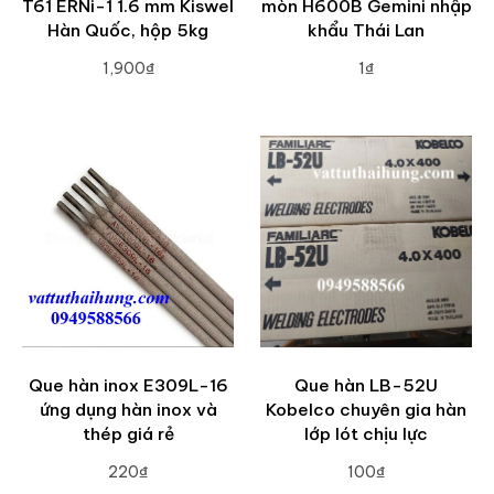
T61 ERNi-1 1.6 mm Kiswel
mòn H600B Gemini nhập
Hàn Quốc, hộp 5kg
khẩu Thái Lan
1,900₫
1₫
ADD TO CART
ADD TO CART
Que hàn inox E309L-16
Que hàn LB-52U
ứng dụng hàn inox và
Kobelco chuyên gia hàn
thép giá rẻ
lớp lót chịu lực
220₫
100₫