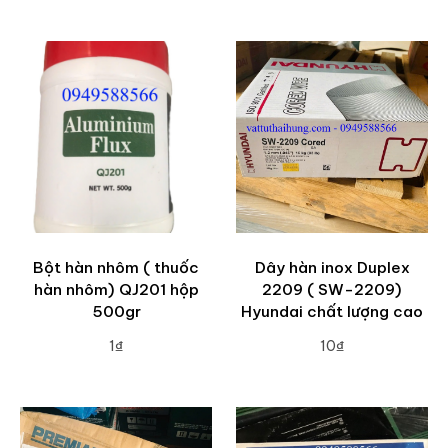
ADD TO CART
ADD TO CART
Bột hàn nhôm ( thuốc
Dây hàn inox Duplex
hàn nhôm) QJ201 hộp
2209 ( SW-2209)
500gr
Hyundai chất lượng cao
1₫
10₫
ADD TO CART
ADD TO CART