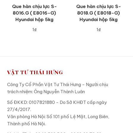
Que hàn chịu lực S-
Que hàn chịu lực S-
8016.G ( E8016-G)
8018.G ( E8018-G)
Hyundai hộp 5kg
Hyundai hộp 5kg
1₫
1₫
ADD TO CART
ADD TO CART
VẬT TƯ THÁI HƯNG
Công Ty Cổ Phần Vật Tư Thái Hưng - Người chịu
trách nhiệm: Ông Nguyễn Thành Luân
Số ĐKKD: 0107821880 - Do Sở KHĐT cấp ngày
27/4/2017.
Văn phòng Hà Nội: Số 101 phố Lệ Mật, Long Biên,
Thành phố Hà Nội.