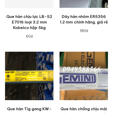
Que hàn chịu lực LB-52
Dây hàn nhôm ER5356
E7016 loại 3.2 mm
1.2 mm chính hãng, giá rẻ
Kobelco hộp 5kg
180₫
60₫
ADD TO CART
ADD TO CART
Que hàn Tig gang KW-
Que hàn chống chịu mài