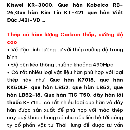
Kiswel KR-3000
,
Que hàn Kobelco RB-
26
,
Que hàn Kim Tín KT-421
,
que hàn Việt
Đức J421-VD ...
Thép có hàm lượng Carbon thấp, cường độ
cao
+ Về đặc tính tương tự với thép cường độ trung
bình
+ Độ bền kéo thông thường khoảng 490Mpa
+ Có rất nhiều loại vật liệu hàn phù hợp với loại
thép này như:
Que hàn K7018
,
que hàn
KK50LF
,
que hàn LB52
,
que hàn LB52
,
que
hàn LB52-18
,
Que hàn TIG T50
,
dây hàn lõi
thuốc K-71T
… có rất nhiều loại que hàn và dây
hàn được sản xuất để phù hợp với mác thép
này quý khách hàng có nhu cầu liên hệ tới công
ty cổ phần vật tư Thái Hưng để được tư vấn