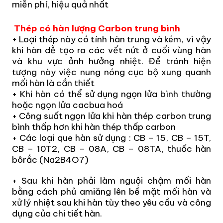
miễn phí, hiệu quả nhất
Thép có hàn lượng Carbon trung bình
+ Loại thép này có tính hàn trung và kém, vì vậy
khi hàn dễ tạo ra các vết nứt ở cuối vùng hàn
và khu vực ảnh hưởng nhiệt. Để tránh hiện
tượng này việc nung nóng cục bộ xung quanh
mối hàn là cần thiết
+ Khi hàn có thể sử dụng ngọn lửa bình thường
hoặc ngọn lửa cacbua hoá
+ Công suất ngọn lửa khi hàn thép carbon trung
bình thấp hơn khi hàn thép thấp carbon
+ Các loại que hàn sử dụng :
CB – 15, CB – 15T,
CB – 10T2, CB – 08A, CB – 08TA, thuốc hàn
bôrắc (Na2B4O7​)
+ Sau khi hàn phải làm nguội chậm mối hàn
bằng cách phủ amiăng lên bề mặt mối hàn và
xử lý nhiệt sau khi hàn tùy theo yêu cầu và công
dụng của chi tiết hàn.