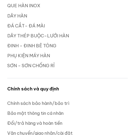
QUE HÀN INOX
DÂY HÀN
ĐÁ CẮT- ĐÁ MÀI
DÂY THÉP BUỘC-LƯỚI HÀN
ĐINH - ĐINH BÊ TÔNG
PHỤ KIỆN MÁY HÀN
SƠN - SƠN CHỐNG RỈ
Chính sách và quy định
Chính sách bảo hành/bảo trì
Bảo mật thông tin cá nhân
Đổi/trả hàng và hoàn tiền
Vận chuyển/giao nhận/cài đặt