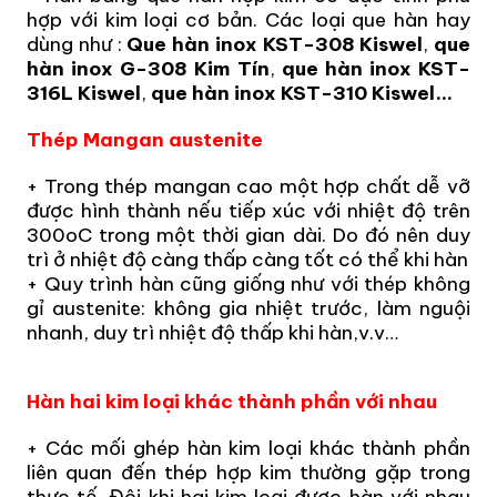
hợp với kim loại cơ bản. Các loại que hàn hay
dùng như :
Que hàn inox KST-308 Kiswel
,
que
hàn inox G-308 Kim Tín
,
que hàn inox KST-
316L Kiswel
,
que hàn inox KST-310 Kiswel…
Thép Mangan austenite
+ Trong thép mangan cao một hợp chất dễ vỡ
được hình thành nếu tiếp xúc với nhiệt độ trên
300oC trong một thời gian dài. Do đó nên duy
trì ở nhiệt độ càng thấp càng tốt có thể khi hàn
+ Quy trình hàn cũng giống như với thép không
gỉ austenite: không gia nhiệt trước, làm nguội
nhanh, duy trì nhiệt độ thấp khi hàn,v.v…
Hàn hai kim loại khác thành phần với nhau
+ Các mối ghép hàn kim loại khác thành phần
liên quan đến thép hợp kim thường gặp trong
thực tế. Đôi khi hai kim loại được hàn với nhau