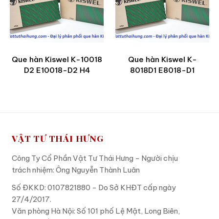
Que hàn Kiswel K-10018
Que hàn Kiswel K-
D2 E10018-D2 H4
8018D1 E8018-D1
VẬT TƯ THÁI HƯNG
Công Ty Cổ Phần Vật Tư Thái Hưng - Người chịu
trách nhiệm: Ông Nguyễn Thành Luân
Số ĐKKD: 0107821880 - Do Sở KHĐT cấp ngày
27/4/2017.
Văn phòng Hà Nội: Số 101 phố Lệ Mật, Long Biên,