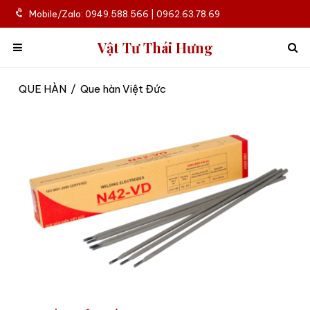
Mobile/Zalo: 0949.588.566 | 0962.63.78.69
Vật Tư Thái Hưng
QUE HÀN
/
Que hàn Việt Đức