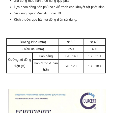
Gia công mép hàn theo đúng quy phạm.
Lựa chọn dòng hàn phù hợp để tránh các khuyết tật phát sinh.
Sử dụng nguồn điện AC hoặc DC ±
Kích thước que hàn và dòng điện sử dụng:
Đường kính (mm)
Φ 3.2
Φ 4.0
Chiều dài (mm)
350
400
Hàn bằng
120~140
160~210
Cường độ dòng
Hàn đứng & hàn
điện (A)
90~120
130~180
trần