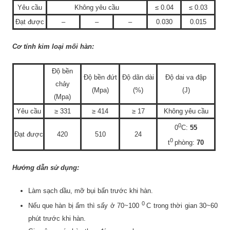
Yêu cầu
Không yêu cầu
≤ 0.04
≤ 0.03
Đạt được
–
–
–
0.030
0.015
Cơ tính kim loại mối hàn:
Độ bền
Độ bền đứt
Độ dãn dài
Độ dai va đập
chảy
(Mpa)
(%)
(J)
(Mpa)
Yêu cầu
≥ 331
≥ 414
≥ 17
Không yêu cầu
0
0
C:
55
Đạt được
420
510
24
0
t
phòng:
70
Hướng dẫn sử dụng:
Làm sạch dầu, mỡ bụi bẩn trước khi hàn.
0
Nếu que hàn bị ẩm thì sấy ở 70~100
C trong thời gian 30~60
phút trước khi hàn.