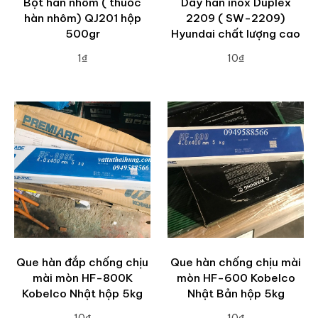
Bột hàn nhôm ( thuốc
Dây hàn inox Duplex
hàn nhôm) QJ201 hộp
2209 ( SW-2209)
500gr
Hyundai chất lượng cao
1₫
10₫
ADD TO CART
ADD TO CART
Que hàn đắp chống chịu
Que hàn chống chịu mài
mài mòn HF-800K
mòn HF-600 Kobelco
Kobelco Nhật hộp 5kg
Nhật Bản hộp 5kg