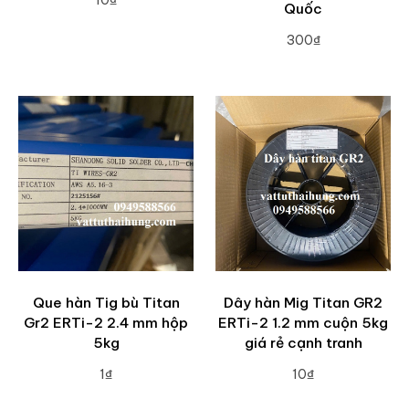
10₫
Quốc
ADD TO CART
300₫
ADD TO CART
Que hàn Tig bù Titan
Dây hàn Mig Titan GR2
Gr2 ERTi-2 2.4 mm hộp
ERTi-2 1.2 mm cuộn 5kg
5kg
giá rẻ cạnh tranh
1₫
10₫
ADD TO CART
ADD TO CART