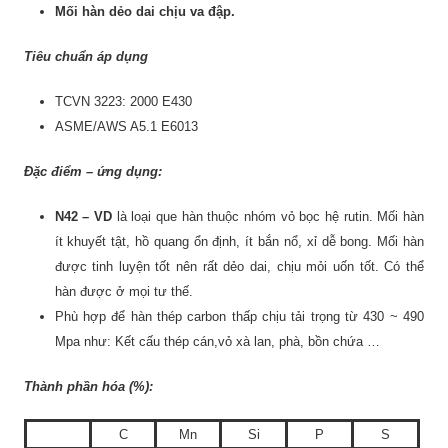
Mối hàn dẻo dai chịu va đập.
Tiêu chuẩn áp dụng
TCVN 3223: 2000 E430
ASME/AWS A5.1 E6013
Đặc điểm – ứng dụng:
N42 – VD
là loại que hàn thuộc nhóm vỏ bọc hệ rutin. Mối hàn
ít khuyết tật, hồ quang ổn định, ít bắn nổ, xỉ dễ bong. Mối hàn
được tinh luyện tốt nên rất dẻo dai, chịu mỏi uốn tốt. Có thể
hàn được ở mọi tư thế.
Phù hợp để hàn thép carbon thấp chịu tải trọng từ 430 ~ 490
Mpa như: Kết cấu thép cán,vỏ xà lan, phà, bồn chứa …
Thành phần hóa (%):
C
Mn
Si
P
S