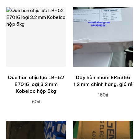
Que hàn chịu lực LB-52
Dây hàn nhôm ER5356
E7016 loại 3.2 mm
1.2 mm chính hãng, giá rẻ
Kobelco hộp 5kg
180₫
60₫
ADD TO CART
ADD TO CART