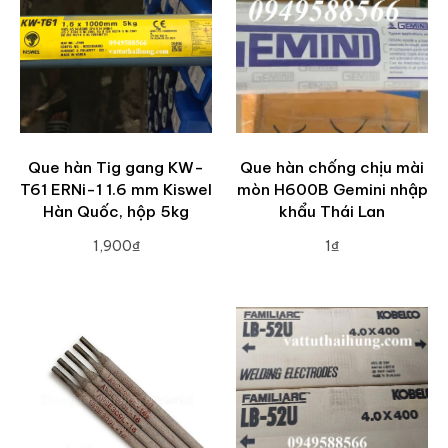
Que hàn Tig gang KW-
Que hàn chống chịu mài
T61 ERNi-1 1.6 mm Kiswel
mòn H600B Gemini nhập
Hàn Quốc, hộp 5kg
khẩu Thái Lan
1,900₫
1₫
ADD TO CART
ADD TO CART