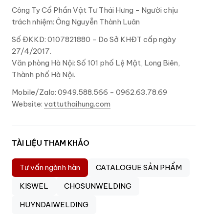
Công Ty Cổ Phần Vật Tư Thái Hưng - Người chịu
trách nhiệm: Ông Nguyễn Thành Luân
Số ĐKKD: 0107821880 - Do Sở KHĐT cấp ngày
27/4/2017.
Văn phòng Hà Nội: Số 101 phố Lệ Mật, Long Biên,
Thành phố Hà Nội.
Mobile/Zalo: 0949.588.566 - 0962.63.78.69
Website:
vattuthaihung.com
TÀI LIỆU THAM KHẢO
Tư vấn ngành hàn
CATALOGUE SẢN PHẨM
KISWEL
CHOSUNWELDING
HUYNDAIWELDING