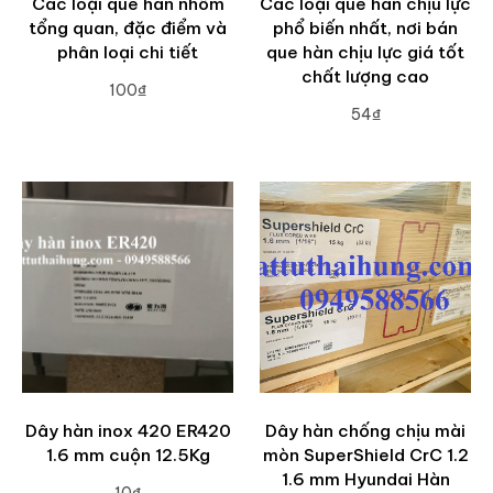
Các loại que hàn nhôm
Các loại que hàn chịu lực
tổng quan, đặc điểm và
phổ biến nhất, nơi bán
phân loại chi tiết
que hàn chịu lực giá tốt
chất lượng cao
100₫
54₫
ADD TO CART
ADD TO CART
Dây hàn inox 420 ER420
Dây hàn chống chịu mài
1.6 mm cuộn 12.5Kg
mòn SuperShield CrC 1.2
1.6 mm Hyundai Hàn