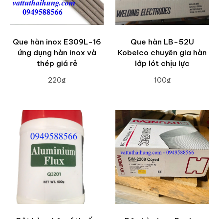
Que hàn inox E309L-16
Que hàn LB-52U
ứng dụng hàn inox và
Kobelco chuyên gia hàn
thép giá rẻ
lớp lót chịu lực
220₫
100₫
ADD TO CART
ADD TO CART