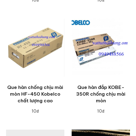
10₫
10₫
ADD TO CART
ADD TO CART
Que hàn chống chịu mài
Que hàn đắp KOBE-
mòn HF-450 Kobelco
350R chống chịu mài
chất lượng cao
mòn
10₫
10₫
ADD TO CART
ADD TO CART