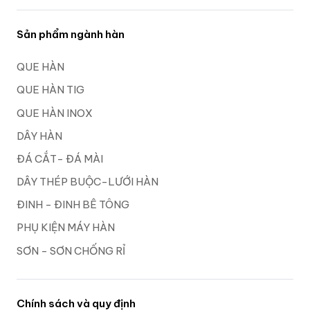
Sản phẩm ngành hàn
QUE HÀN
QUE HÀN TIG
QUE HÀN INOX
DÂY HÀN
ĐÁ CẮT- ĐÁ MÀI
DÂY THÉP BUỘC-LƯỚI HÀN
ĐINH - ĐINH BÊ TÔNG
PHỤ KIỆN MÁY HÀN
SƠN - SƠN CHỐNG RỈ
Chính sách và quy định