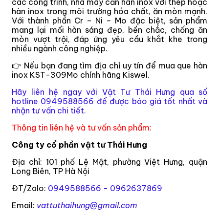
các công trình, nhà máy cần hàn inox với thép hoặc
hàn inox trong môi trường hóa chất, ăn mòn mạnh.
Với thành phần Cr – Ni – Mo đặc biệt, sản phẩm
mang lại mối hàn sáng đẹp, bền chắc, chống ăn
mòn vượt trội, đáp ứng yêu cầu khắt khe trong
nhiều ngành công nghiệp.
Nếu bạn đang tìm địa chỉ uy tín để mua que hàn
👉
inox KST-309Mo chính hãng Kiswel.
Hãy liên hệ ngay với Vật Tư Thái Hưng qua số
hotline 0949588566 để được báo giá tốt nhất và
nhận tư vấn chi tiết.
Thông tin liên hệ và tư vấn sản phẩm:
Công ty cổ phần vật tư Thái Hưng
Địa chỉ: 101 phố Lệ Mật, phường Việt Hưng, quận
Long Biên, TP Hà Nội
ĐT/Zalo:
0949588566 - 0962637869
Email:
vattuthaihung@gmail.com