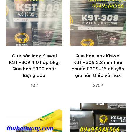
Que hàn inox Kiswel
Que hàn inox Kiswel
KST-309 4.0 hộp 5kg,
KST-309 3.2 mm tiêu
Que hàn E309 chất
chuẩn E309-16 chuyên
lượng cao
gia hàn thép và inox
10₫
270₫
ADD TO CART
ADD TO CART