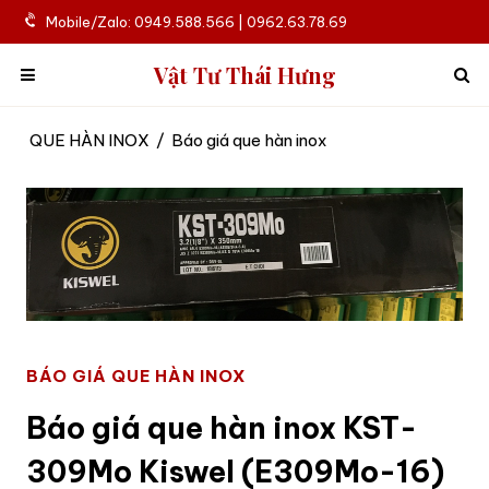
Mobile/Zalo: 0949.588.566 | 0962.63.78.69
Vật Tư Thái Hưng
QUE HÀN INOX
/
Báo giá que hàn inox
BÁO GIÁ QUE HÀN INOX
Báo giá que hàn inox KST-
309Mo Kiswel (E309Mo-16)