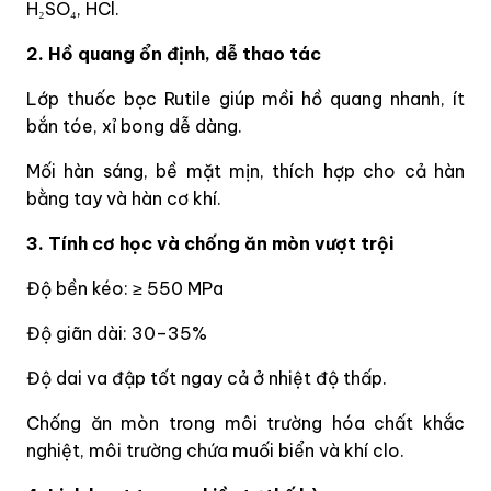
H
SO
, HCl.
₂
₄
2. Hồ quang ổn định, dễ thao tác
Lớp thuốc bọc Rutile giúp mồi hồ quang nhanh, ít
bắn tóe, xỉ bong dễ dàng.
Mối hàn sáng, bề mặt mịn, thích hợp cho cả hàn
bằng tay và hàn cơ khí.
3. Tính cơ học và chống ăn mòn vượt trội
Độ bền kéo: ≥ 550 MPa
Độ giãn dài: 30–35%
Độ dai va đập tốt ngay cả ở nhiệt độ thấp.
Chống ăn mòn trong môi trường hóa chất khắc
nghiệt, môi trường chứa muối biển và khí clo.