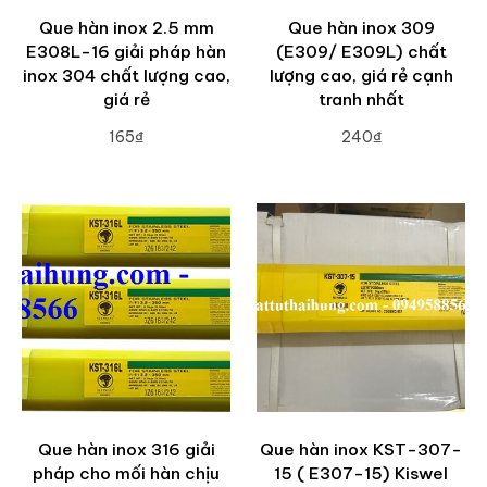
Que hàn inox 2.5 mm
Que hàn inox 309
E308L-16 giải pháp hàn
(E309/ E309L) chất
inox 304 chất lượng cao,
lượng cao, giá rẻ cạnh
giá rẻ
tranh nhất
165₫
240₫
ADD TO CART
ADD TO CART
Que hàn inox 316 giải
Que hàn inox KST-307-
pháp cho mối hàn chịu
15 ( E307-15) Kiswel