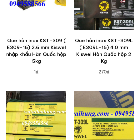
Que hàn inox KST-309 (
Que hàn inox KST-309L
E309-16) 2.6 mm Kiswel
( E309L-16) 4.0 mm
nhập khẩu Hàn Quốc hộp
Kiswel Hàn Quốc hộp 2
5kg
Kg
1₫
270₫
ADD TO CART
ADD TO CART