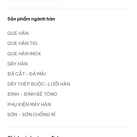
Sản phẩm ngành hàn
QUE HÀN
QUE HÀN TIG
QUE HÀN INOX
DÂY HÀN
ĐÁ CẮT- ĐÁ MÀI
DÂY THÉP BUỘC-LƯỚI HÀN
ĐINH - ĐINH BÊ TÔNG
PHỤ KIỆN MÁY HÀN
SƠN - SƠN CHỐNG RỈ