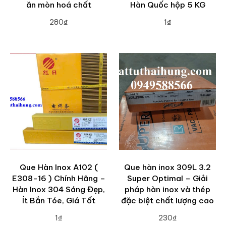
ăn mòn hoá chất
Hàn Quốc hộp 5 KG
280₫
1₫
ADD TO CART
ADD TO CART
Que Hàn Inox A102 (
Que hàn inox 309L 3.2
E308-16 ) Chính Hãng –
Super Optimal – Giải
Hàn Inox 304 Sáng Đẹp,
pháp hàn inox và thép
Ít Bắn Tóe, Giá Tốt
đặc biệt chất lượng cao
1₫
230₫