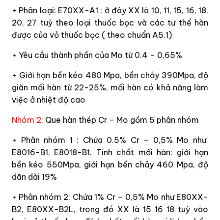
+ Phân loại: E70XX-A1 : ở đây XX là 10, 11, 15, 16, 18,
20, 27 tuỳ theo loại thuốc bọc và các tư thế hàn
được của vỏ thuốc bọc ( theo chuẩn A5.1)
+ Yêu cầu thành phần của Mo từ 0.4 – 0,65%
+ Giới hạn bền kéo 480 Mpa, bền chảy 390Mpa, độ
giãn mối hàn từ 22-25%, mối hàn có khả năng làm
việc ở nhiệt độ cao
Nhóm 2:
Que hàn thép Cr – Mo gồm 5 phân nhóm
+ Phân nhóm 1 : Chứa 0.5% Cr – 0,5% Mo như
E8016-B1, E8018-B1. Tính chất mối hàn: giới hạn
bền kéo 550Mpa, giới hạn bền chảy 460 Mpa, độ
dãn dài 19%
+ Phân nhóm 2: Chứa 1% Cr – 0,5% Mo như E80XX-
B2, E80XX-B2L, trong đó XX là 15 16 18 tuỳ vào