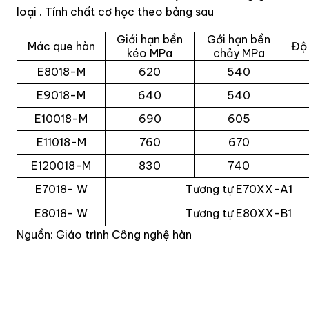
loại . Tính chất cơ học theo bảng sau
Giới hạn bền
Gới hạn bền
Mác que hàn
Độ 
kéo MPa
chảy MPa
E8018-M
620
540
E9018-M
640
540
E10018-M
690
605
E11018-M
760
670
E120018-M
830
740
E7018- W
Tương tự E70XX-A1
E8018- W
Tương tự E80XX-B1
Nguồn: Giáo trình Công nghệ hàn