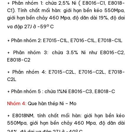
+ Phân nhóm 1: chứa 2,5% Ni ( E8016-C1, E8018-
C1). Tính chất mối hàn: giới hạn bền kéo 550Mpa,
giới hạn bền chảy 460 Mpa, độ dãn dài 19%, độ dai
o
va đập 27J ở -59
C
+ Phân nhóm 2: E7015-C1L, E7016-C1L, E7018-C1L
+ Phân nhóm 3: chứa 3.5% Ni như E8016-C2,
E8018-C2
+ Phân nhóm 4: E7015-C2L, E7016-C2L, E7018-
C2L
+ Phân nhóm 5 : chứa 1%Ni E8016-C3, E8018-C
Nhóm 4:
Que hàn thép Ni – Mo
+ E8018NM, tính chất mối hàn: giới hạn bền kéo
550Mpa, giới hạn bền chảy 460 Mpa, độ dãn dài
o
24%, độ dai va đập 27J ở -40
C