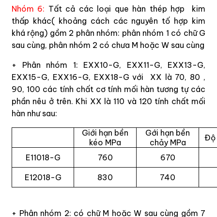
Nhóm 6:
Tất cả các loại que hàn thép hợp
kim
thấp khác( khoảng cách các nguyên tố hợp kim
khá rộng) gồm 2 phân nhóm: phân nhóm 1 có chữ G
sau cùng, phân nhóm 2 có chưa M hoặc W sau cùng
+ Phân nhóm 1: EXX10-G, EXX11-G, EXX13-G,
EXX15-G, EXX16-G, EXX18-G với
XX là 70, 80 ,
90, 100 các tính chất cơ tính mối hàn tương tự các
phần nêu ở trên. Khi XX là 110 và 120 tính chất mối
hàn như sau:
Giới hạn bền
Gới hạn bền
Độ 
kéo MPa
chảy MPa
E11018-G
760
670
E12018-G
830
740
+ Phân nhóm 2: có chữ M hoặc W sau cùng gồm 7