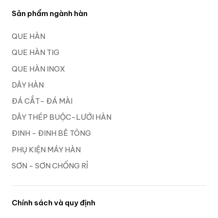
Sản phẩm ngành hàn
QUE HÀN
QUE HÀN TIG
QUE HÀN INOX
DÂY HÀN
ĐÁ CẮT- ĐÁ MÀI
DÂY THÉP BUỘC-LƯỚI HÀN
ĐINH - ĐINH BÊ TÔNG
PHỤ KIỆN MÁY HÀN
SƠN - SƠN CHỐNG RỈ
Chính sách và quy định