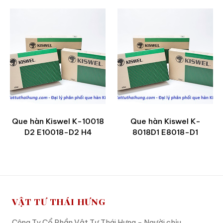
Que hàn Kiswel K-10018
Que hàn Kiswel K-
D2 E10018-D2 H4
8018D1 E8018-D1
VẬT TƯ THÁI HƯNG
Công Ty Cổ Phần Vật Tư Thái Hưng - Người chịu