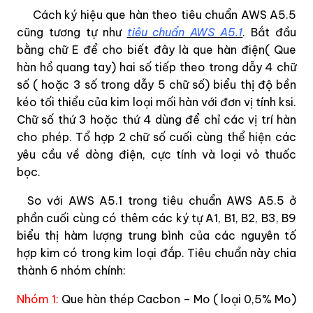
Cách ký hiệu que hàn theo tiêu chuẩn AWS A5.5
cũng tương tự như
tiêu chuẩn AWS A5.1
. Bắt đầu
bằng chữ E để cho biết đây là que hàn điện( Que
hàn hồ quang tay) hai số tiếp theo trong dẫy 4 chữ
số ( hoặc 3 số trong dẫy 5 chữ số) biểu thị độ bền
kéo tối thiểu của kim loại mối hàn với đơn vị tính ksi.
Chữ số thứ 3 hoặc thứ 4 dùng để chỉ các vị trí hàn
cho phép. Tổ hợp 2 chữ số cuối cùng thể hiện các
yêu cầu về dòng điện, cực tính và loại vỏ thuốc
bọc.
So với AWS A5.1 trong tiêu chuẩn AWS A5.5 ở
phần cuối cùng có thêm các ký tự A1, B1, B2, B3, B9
biểu thị hàm lượng trung bình của các nguyên tố
hợp kim có trong kim loại đắp. Tiêu chuẩn này chia
thành 6 nhóm chính:
Nhóm 1:
Que hàn thép Cacbon – Mo ( loại 0,5% Mo)