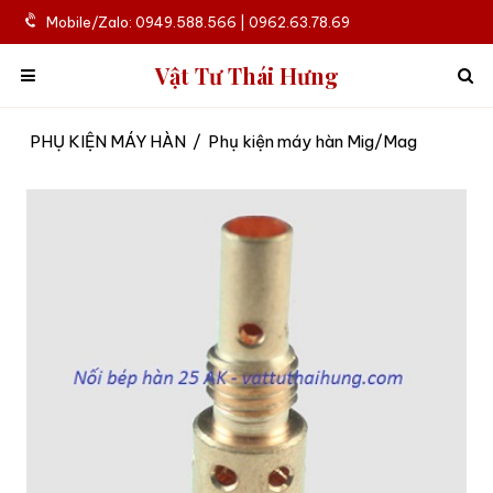
Mobile/Zalo: 0949.588.566 | 0962.63.78.69
Vật Tư Thái Hưng
PHỤ KIỆN MÁY HÀN
/
Phụ kiện máy hàn Mig/Mag