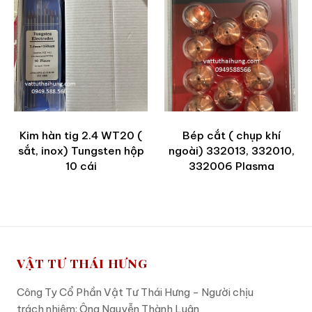
Kim hàn tig 2.4 WT20 (
Bép cắt ( chụp khí
sắt, inox) Tungsten hộp
ngoài) 332013, 332010,
10 cái
332006 Plasma
VẬT TƯ THÁI HƯNG
Công Ty Cổ Phần Vật Tư Thái Hưng - Người chịu
trách nhiệm: Ông Nguyễn Thành Luân