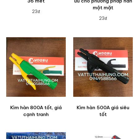
36 mét
ưu cho phương pháp hàn
một mặt
23₫
23₫
ADD TO CART
ADD TO CART
Kìm hàn 800A tốt, giá
Kìm hàn 500A giá siêu
cạnh tranh
tốt