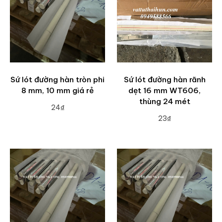
Sứ lót đường hàn tròn phi
Sứ lót đường hàn rãnh
8 mm, 10 mm giá rẻ
dẹt 16 mm WT606,
thùng 24 mét
24₫
23₫
ADD TO CART
ADD TO CART