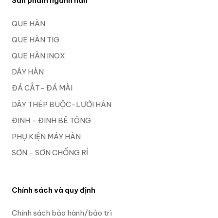
Sản phẩm ngành hàn
QUE HÀN
QUE HÀN TIG
QUE HÀN INOX
DÂY HÀN
ĐÁ CẮT- ĐÁ MÀI
DÂY THÉP BUỘC-LƯỚI HÀN
ĐINH - ĐINH BÊ TÔNG
PHỤ KIỆN MÁY HÀN
SƠN - SƠN CHỐNG RỈ
Chính sách và quy định
Chính sách bảo hành/bảo trì