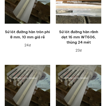
Sứ lót đường hàn tròn phi
Sứ lót đường hàn rãnh
8 mm, 10 mm giá rẻ
dẹt 16 mm WT606,
thùng 24 mét
24₫
23₫
ADD TO CART
ADD TO CART