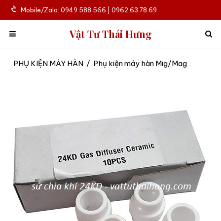
Mobile/Zalo: 0949.588.566 | 0962.63.78.69
Vật Tư Thái Hưng
PHỤ KIỆN MÁY HÀN
/
Phụ kiện máy hàn Mig/Mag