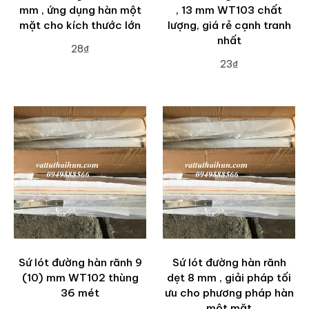
mm , ứng dụng hàn một
, 13 mm WT103 chất
mặt cho kích thước lớn
lượng, giá rẻ cạnh tranh
nhất
28₫
23₫
ADD TO CART
ADD TO CART
Sứ lót đường hàn rãnh 9
Sứ lót đường hàn rãnh
(10) mm WT102 thùng
dẹt 8 mm , giải pháp tối
36 mét
ưu cho phương pháp hàn
một mặt