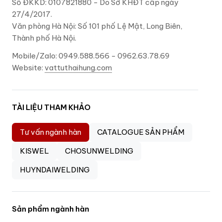
Số ĐKKD: 0107821880 - Do Sở KHĐT cấp ngày
27/4/2017.
Văn phòng Hà Nội: Số 101 phố Lệ Mật, Long Biên,
Thành phố Hà Nội.
Mobile/Zalo: 0949.588.566 - 0962.63.78.69
Website:
vattuthaihung.com
TÀI LIỆU THAM KHẢO
Tư vấn ngành hàn
CATALOGUE SẢN PHẨM
KISWEL
CHOSUNWELDING
HUYNDAIWELDING
Sản phẩm ngành hàn