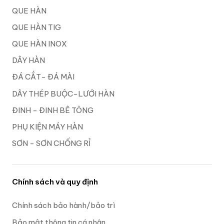
QUE HÀN
QUE HÀN TIG
QUE HÀN INOX
DÂY HÀN
ĐÁ CẮT- ĐÁ MÀI
DÂY THÉP BUỘC-LƯỚI HÀN
ĐINH - ĐINH BÊ TÔNG
PHỤ KIỆN MÁY HÀN
SƠN - SƠN CHỐNG RỈ
Chính sách và quy định
Chính sách bảo hành/bảo trì
Bảo mật thông tin cá nhân