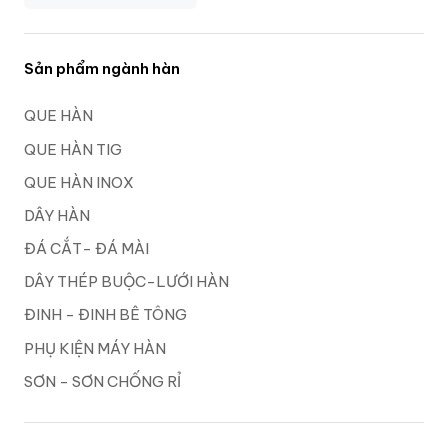
Sản phẩm ngành hàn
QUE HÀN
QUE HÀN TIG
QUE HÀN INOX
DÂY HÀN
ĐÁ CẮT- ĐÁ MÀI
DÂY THÉP BUỘC-LƯỚI HÀN
ĐINH - ĐINH BÊ TÔNG
PHỤ KIỆN MÁY HÀN
SƠN - SƠN CHỐNG RỈ