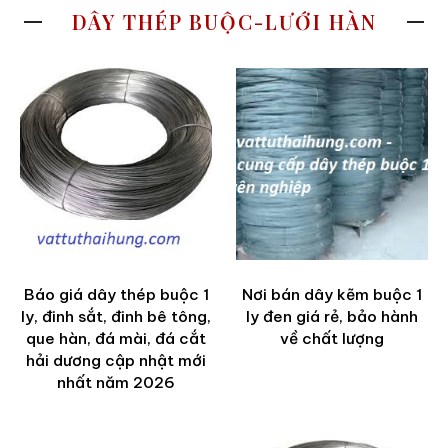
DÂY THÉP BUỘC-LƯỚI HÀN
Báo giá dây thép buộc 1
Nơi bán dây kẽm buộc 1
ly, đinh sắt, đinh bê tông,
ly đen giá rẻ, bảo hành
que hàn, đá mài, đá cắt
về chất lượng
hải dương cập nhật mới
nhất năm 2026