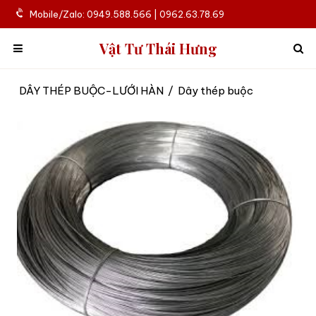
Mobile/Zalo: 0949.588.566 | 0962.63.78.69
Vật Tư Thái Hưng
DÂY THÉP BUỘC-LƯỚI HÀN
/
Dây thép buộc