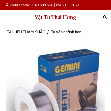
Mobile/Zalo: 0949.588.566 | 0962.63.78.69
Vật Tư Thái Hưng
TÀI LIỆU THAM KHẢO
/
Tư vấn ngành hàn