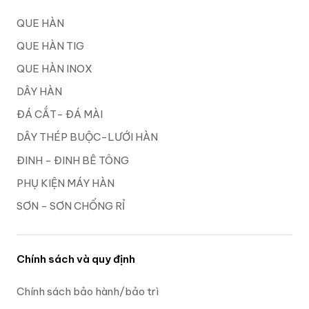
QUE HÀN
QUE HÀN TIG
QUE HÀN INOX
DÂY HÀN
ĐÁ CẮT- ĐÁ MÀI
DÂY THÉP BUỘC-LƯỚI HÀN
ĐINH - ĐINH BÊ TÔNG
PHỤ KIỆN MÁY HÀN
SƠN - SƠN CHỐNG RỈ
Chính sách và quy định
Chính sách bảo hành/bảo trì