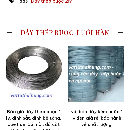
Tags:
Dây thép buộc 2ly
DÂY THÉP BUỘC-LƯỚI HÀN
Báo giá dây thép buộc 1
Nơi bán dây kẽm buộc 1
ly, đinh sắt, đinh bê tông,
ly đen giá rẻ, bảo hành
que hàn, đá mài, đá cắt
về chất lượng