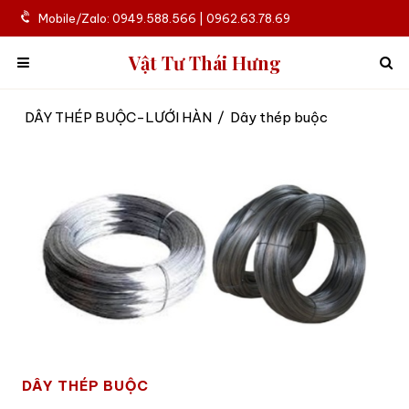
Mobile/Zalo: 0949.588.566 | 0962.63.78.69
Vật Tư Thái Hưng
DÂY THÉP BUỘC-LƯỚI HÀN
/
Dây thép buộc
DÂY THÉP BUỘC