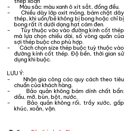
thép xoắn
- Màu sắc: màu xanh ô xít sắt, đồng đều.
- Chiều dày lớp oxit mỏng, bám chặt dây
thép, khi uốn/bẻ không bị bong hoặc chỉ bị
bong rất ít dưới dạng hạt cám đen.
- Tùy thuộc vào vào đường kính cốt thép
mà lựa chọn chiều dài, số vòng quấn của
sợi thép buộc cho phù hợp.
- Cách chọn size thép buộc tuỳ thuộc vào
đường kính cốt thép. Độ bền, thời gian sử
dụng khi buộc.
LƯU Ý:
- Nhận gia công các quy cách theo tiêu
chuẩn của khách hàng.
- Bảo quản không bám dính chất bẩn:
dầu, mỡ, bùn, bột, nước.
- Bảo quản không rối, trầy xước, gấp
khúc, xoắn, vặn.