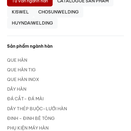
Tư vấn ngành hàn
CATALOGUE SẢN PHẨM
KISWEL
CHOSUNWELDING
HUYNDAIWELDING
Sản phẩm ngành hàn
QUE HÀN
QUE HÀN TIG
QUE HÀN INOX
DÂY HÀN
ĐÁ CẮT- ĐÁ MÀI
DÂY THÉP BUỘC-LƯỚI HÀN
ĐINH - ĐINH BÊ TÔNG
PHỤ KIỆN MÁY HÀN