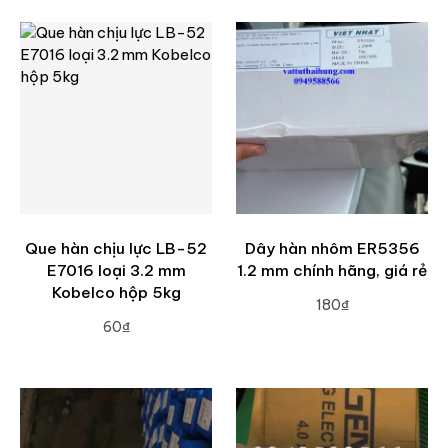
Que hàn chịu lực LB-52
Dây hàn nhôm ER5356
E7016 loại 3.2 mm
1.2 mm chính hãng, giá rẻ
Kobelco hộp 5kg
180₫
60₫
ADD TO CART
ADD TO CART