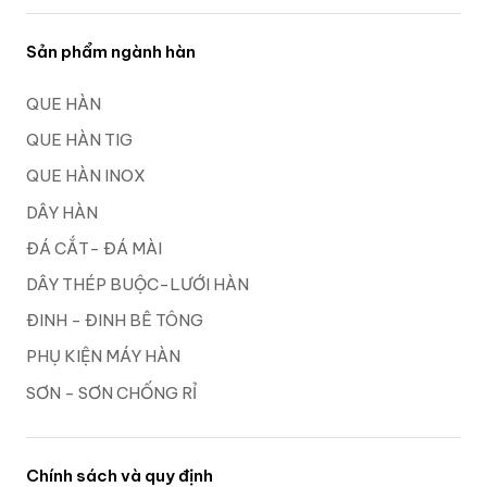
Sản phẩm ngành hàn
QUE HÀN
QUE HÀN TIG
QUE HÀN INOX
DÂY HÀN
ĐÁ CẮT- ĐÁ MÀI
DÂY THÉP BUỘC-LƯỚI HÀN
ĐINH - ĐINH BÊ TÔNG
PHỤ KIỆN MÁY HÀN
SƠN - SƠN CHỐNG RỈ
Chính sách và quy định