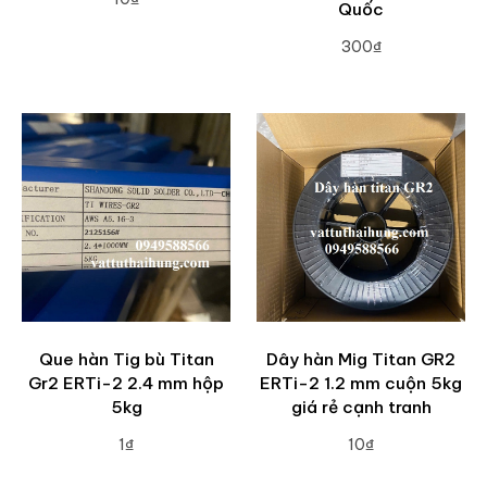
Quốc
ADD TO CART
300₫
ADD TO CART
Que hàn Tig bù Titan
Dây hàn Mig Titan GR2
Gr2 ERTi-2 2.4 mm hộp
ERTi-2 1.2 mm cuộn 5kg
5kg
giá rẻ cạnh tranh
1₫
10₫
ADD TO CART
ADD TO CART