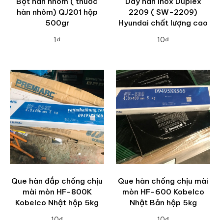
Bột hàn nhôm ( thuốc
Dây hàn inox Duplex
hàn nhôm) QJ201 hộp
2209 ( SW-2209)
500gr
Hyundai chất lượng cao
1₫
10₫
ADD TO CART
ADD TO CART
Que hàn đắp chống chịu
Que hàn chống chịu mài
mài mòn HF-800K
mòn HF-600 Kobelco
Kobelco Nhật hộp 5kg
Nhật Bản hộp 5kg
10₫
10₫