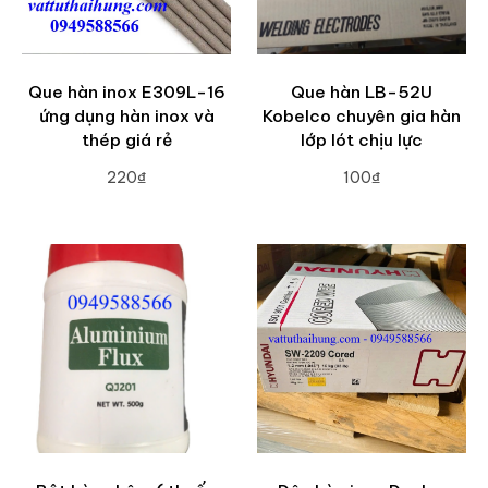
Que hàn inox E309L-16
Que hàn LB-52U
ứng dụng hàn inox và
Kobelco chuyên gia hàn
thép giá rẻ
lớp lót chịu lực
220₫
100₫
ADD TO CART
ADD TO CART