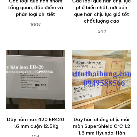
Các loại que hàn nhôm
Các loại que hàn chịu lực
tổng quan, đặc điểm và
phổ biến nhất, nơi bán
phân loại chi tiết
que hàn chịu lực giá tốt
chất lượng cao
100₫
54₫
ADD TO CART
ADD TO CART
Dây hàn inox 420 ER420
Dây hàn chống chịu mài
1.6 mm cuộn 12.5Kg
mòn SuperShield CrC 1.2
1.6 mm Hyundai Hàn
10₫