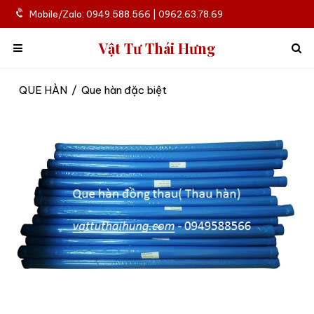
Mobile/Zalo: 0949.588.566 | 0962.63.78.69
Vật Tư Thái Hưng
QUE HÀN
/
Que hàn đặc biệt