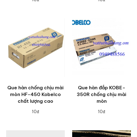
ADD TO CART
ADD TO CART
Que hàn chống chịu mài
Que hàn đắp KOBE-
mòn HF-450 Kobelco
350R chống chịu mài
chất lượng cao
mòn
10₫
10₫
ADD TO CART
ADD TO CART