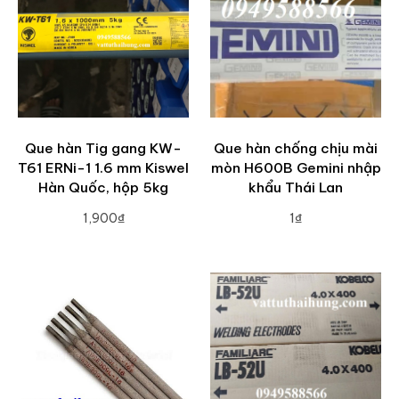
Que hàn Tig gang KW-
Que hàn chống chịu mài
T61 ERNi-1 1.6 mm Kiswel
mòn H600B Gemini nhập
Hàn Quốc, hộp 5kg
khẩu Thái Lan
1,900₫
1₫
ADD TO CART
ADD TO CART