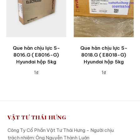
Que hàn chịu lực S-
Que hàn chịu lực S-
8016.G ( E8016-G)
8018.G ( E8018-G)
Hyundai hộp 5kg
Hyundai hộp 5kg
1₫
1₫
ADD TO CART
ADD TO CART
VẬT TƯ THÁI HƯNG
Công Ty Cổ Phần Vật Tư Thái Hưng - Người chịu
trách nhiệm: Ông Nguyễn Thành Luân