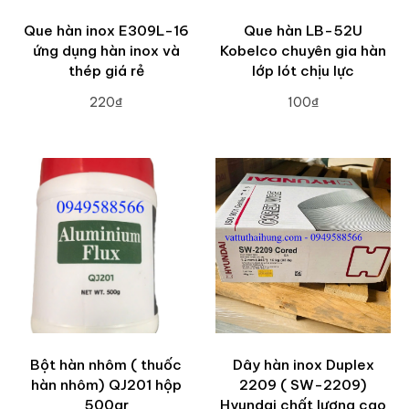
Que hàn inox E309L-16
Que hàn LB-52U
ứng dụng hàn inox và
Kobelco chuyên gia hàn
thép giá rẻ
lớp lót chịu lực
220₫
100₫
ADD TO CART
ADD TO CART
Bột hàn nhôm ( thuốc
Dây hàn inox Duplex
hàn nhôm) QJ201 hộp
2209 ( SW-2209)
500gr
Hyundai chất lượng cao