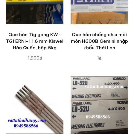
Que hàn Tig gang KW-
Que hàn chống chịu mài
T61 ERNi-1 1.6 mm Kiswel
mòn H600B Gemini nhập
Hàn Quốc, hộp 5kg
khẩu Thái Lan
1,900₫
1₫
ADD TO CART
ADD TO CART