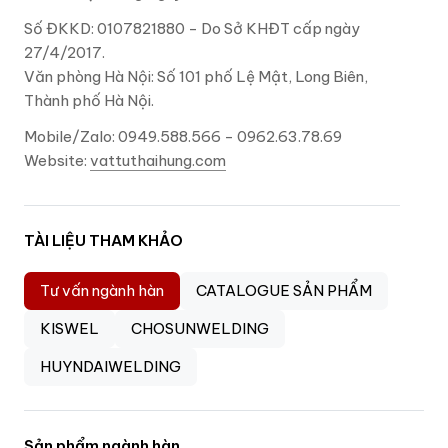
Số ĐKKD: 0107821880 - Do Sở KHĐT cấp ngày
27/4/2017.
Văn phòng Hà Nội: Số 101 phố Lệ Mật, Long Biên,
Thành phố Hà Nội.
Mobile/Zalo: 0949.588.566 - 0962.63.78.69
Website:
vattuthaihung.com
TÀI LIỆU THAM KHẢO
Tư vấn ngành hàn
CATALOGUE SẢN PHẨM
KISWEL
CHOSUNWELDING
HUYNDAIWELDING
Sản phẩm ngành hàn