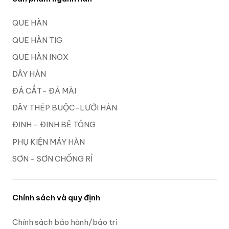
QUE HÀN
QUE HÀN TIG
QUE HÀN INOX
DÂY HÀN
ĐÁ CẮT- ĐÁ MÀI
DÂY THÉP BUỘC-LƯỚI HÀN
ĐINH - ĐINH BÊ TÔNG
PHỤ KIỆN MÁY HÀN
SƠN - SƠN CHỐNG RỈ
Chính sách và quy định
Chính sách bảo hành/bảo trì