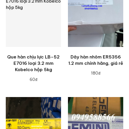
Que hàn chịu lực LB-52
Dây hàn nhôm ER5356
E7016 loại 3.2 mm
1.2 mm chính hãng, giá rẻ
Kobelco hộp 5kg
180₫
60₫
ADD TO CART
ADD TO CART