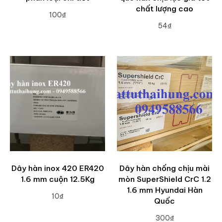
chất lượng cao
100₫
54₫
ADD TO CART
ADD TO CART
Dây hàn inox 420 ER420
Dây hàn chống chịu mài
1.6 mm cuộn 12.5Kg
mòn SuperShield CrC 1.2
1.6 mm Hyundai Hàn
10₫
Quốc
ADD TO CART
300₫