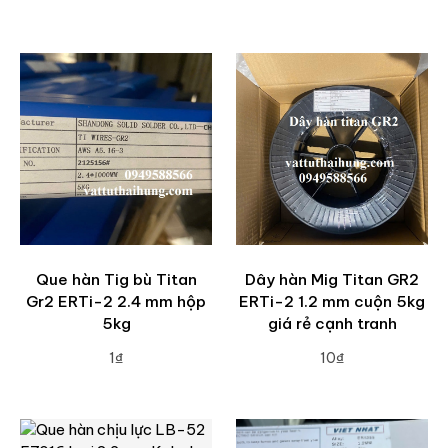
ADD TO CART
Que hàn Tig bù Titan
Dây hàn Mig Titan GR2
Gr2 ERTi-2 2.4 mm hộp
ERTi-2 1.2 mm cuộn 5kg
5kg
giá rẻ cạnh tranh
1₫
10₫
ADD TO CART
ADD TO CART