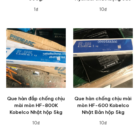
1₫
10₫
ADD TO CART
ADD TO CART
Que hàn đắp chống chịu
Que hàn chống chịu mài
mài mòn HF-800K
mòn HF-600 Kobelco
Kobelco Nhật hộp 5kg
Nhật Bản hộp 5kg
10₫
10₫
ADD TO CART
ADD TO CART