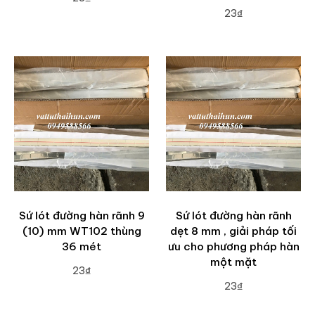
23₫
ADD TO CART
ADD TO CART
Sứ lót đường hàn rãnh 9
Sứ lót đường hàn rãnh
(10) mm WT102 thùng
dẹt 8 mm , giải pháp tối
36 mét
ưu cho phương pháp hàn
một mặt
23₫
23₫
ADD TO CART
ADD TO CART