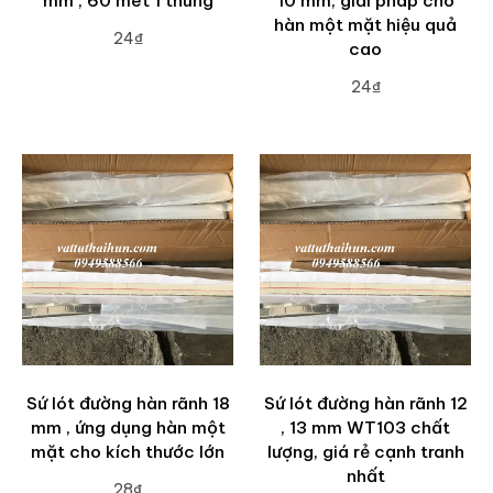
mm , 60 mét 1 thùng
10 mm, giải pháp cho
hàn một mặt hiệu quả
24₫
cao
ADD TO CART
24₫
ADD TO CART
Sứ lót đường hàn rãnh 18
Sứ lót đường hàn rãnh 12
mm , ứng dụng hàn một
, 13 mm WT103 chất
mặt cho kích thước lớn
lượng, giá rẻ cạnh tranh
nhất
28₫