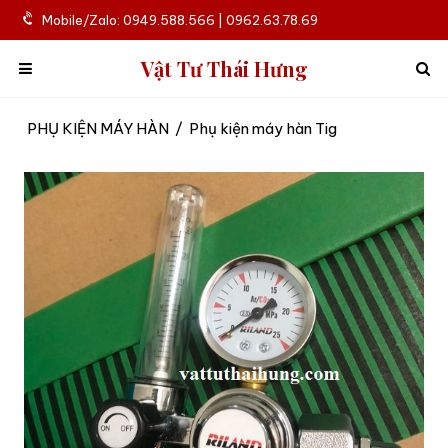
Mobile/Zalo: 0949.588.566 | 0962.63.78.69
Vật Tư Thái Hưng
PHỤ KIỆN MÁY HÀN
/
Phụ kiện máy hàn Tig