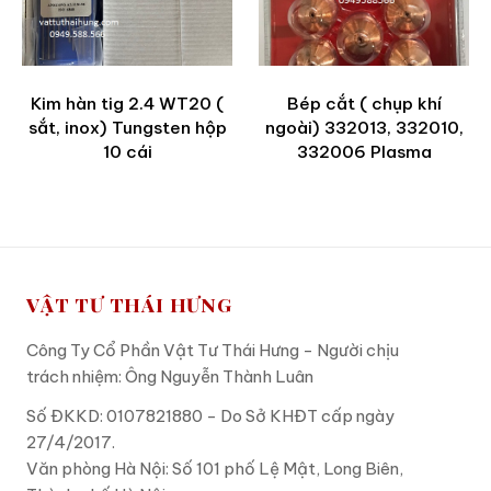
Kim hàn tig 2.4 WT20 (
Bép cắt ( chụp khí
sắt, inox) Tungsten hộp
ngoài) 332013, 332010,
10 cái
332006 Plasma
VẬT TƯ THÁI HƯNG
Công Ty Cổ Phần Vật Tư Thái Hưng - Người chịu
trách nhiệm: Ông Nguyễn Thành Luân
Số ĐKKD: 0107821880 - Do Sở KHĐT cấp ngày
27/4/2017.
Văn phòng Hà Nội: Số 101 phố Lệ Mật, Long Biên,