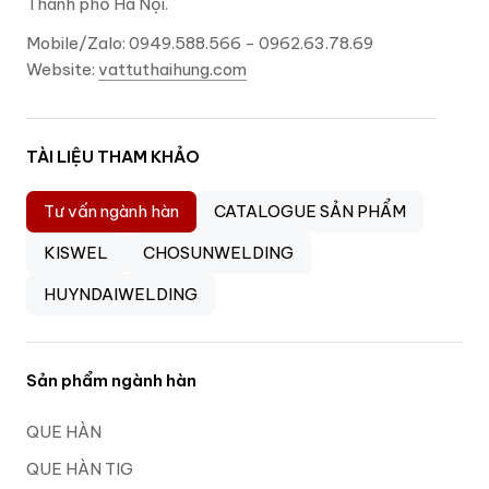
Thành phố Hà Nội.
Mobile/Zalo: 0949.588.566 - 0962.63.78.69
Website:
vattuthaihung.com
TÀI LIỆU THAM KHẢO
Tư vấn ngành hàn
CATALOGUE SẢN PHẨM
KISWEL
CHOSUNWELDING
HUYNDAIWELDING
Sản phẩm ngành hàn
QUE HÀN
QUE HÀN TIG