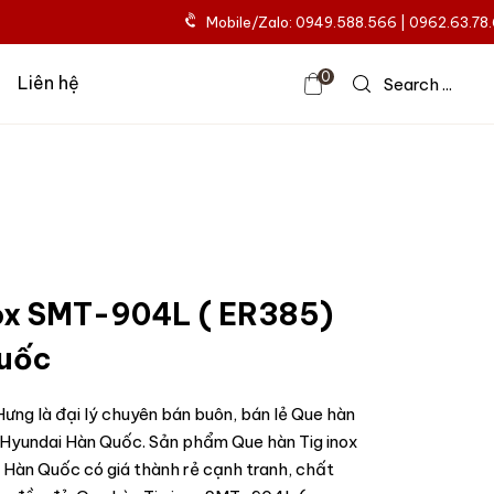
Mobile/Zalo: 0949.588.566 | 0962.63.78
0
Liên hệ
Search ...
nox SMT-904L ( ER385)
uốc
ưng là đại lý chuyên bán buôn, bán lẻ Que hàn
Hyundai Hàn Quốc. Sản phẩm Que hàn Tig inox
àn Quốc có giá thành rẻ cạnh tranh, chất