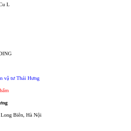
Cu L
LDING
ần vậ tư Thái Hưng
 phẩm
Hưng
, Long Biên, Hà Nội