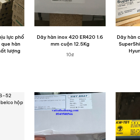
ịu lực phổ
Dây hàn inox 420 ER420 1.6
Dây hàn 
n que hàn
mm cuộn 12.5Kg
SuperShi
hất lượng
Hyun
10₫
ADD TO CART
A
RT