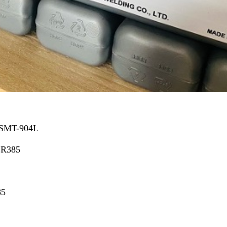
x SMT-904L
 ER385
85