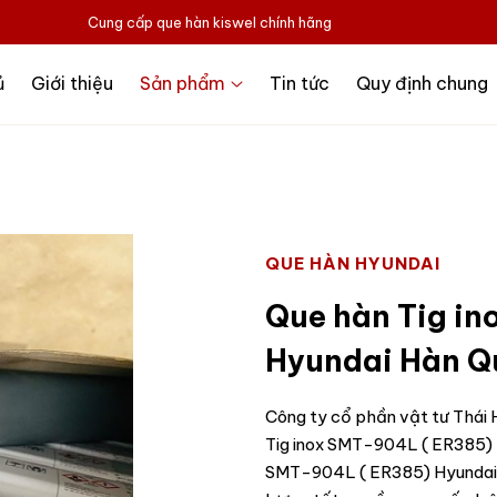
Cung cấp que hàn kiswel chính hãng
ủ
Giới thiệu
Sản phẩm
Tin tức
Quy định chung
QUE HÀN HYUNDAI
Que hàn Tig i
Hyundai Hàn Q
Công ty cổ phần vật tư Thái H
Tig inox SMT-904L ( ER385) 
SMT-904L ( ER385) Hyundai H