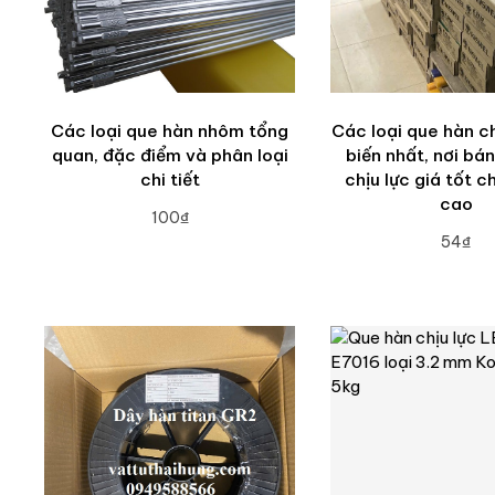
Các loại que hàn nhôm tổng
Các loại que hàn ch
quan, đặc điểm và phân loại
biến nhất, nơi bá
chi tiết
chịu lực giá tốt c
cao
100₫
54₫
ADD TO CART
ADD TO CA