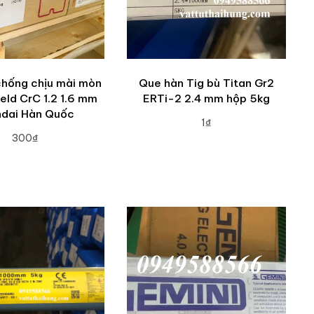
chống chịu mài mòn
Que hàn Tig bù Titan Gr2
eld CrC 1.2 1.6 mm
ERTi-2 2.4 mm hộp 5kg
dai Hàn Quốc
1₫
300₫
ADD TO CART
DD TO CART