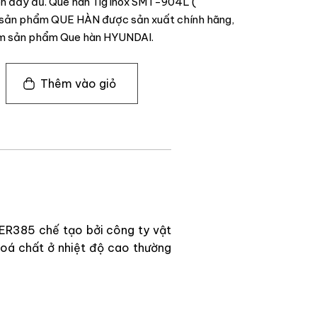
ôn đầy đủ. Que hàn Tig inox SMT-904L (
 sản phẩm QUE HÀN được sản xuất chính hãng,
óm sản phẩm Que hàn HYUNDAI.
Thêm vào giỏ
 ER385 chế tạo bởi công ty vật
oá chất ở nhiệt độ cao thường