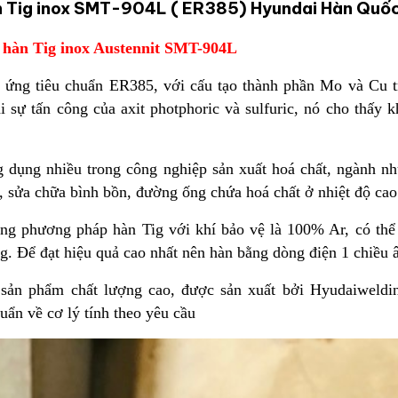
n Tig inox SMT-904L ( ER385) Hyundai Hàn Quố
 hàn Tig inox Austennit SMT-904L
 ứng tiêu chuẩn ER385, với cấu tạo thành phần Mo và Cu t
i sự tấn công của axit photphoric và sulfuric, nó cho thấy
 dụng nhiều trong công nghiệp sản xuất hoá chất, ngành n
o, sửa chữa bình bồn, đường ống chứa hoá chất ở nhiệt độ cao
g phương pháp hàn Tig với khí bảo vệ là 100% Ar, có thể 
ng. Để đạt hiệu quả cao nhất nên hàn bằng dòng điện 1 chiều
 sản phẩm chất lượng cao, được sản xuất bởi Hyudaiweld
uẩn về cơ lý tính theo yêu cầu