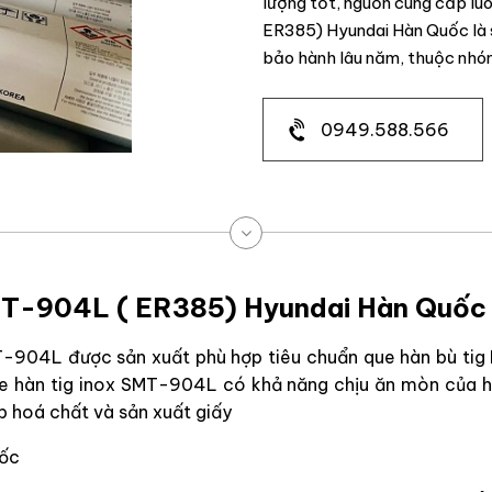
lượng tốt, nguồn cung cấp lu
ER385) Hyundai Hàn Quốc là
bảo hành lâu năm, thuộc nh
0949.588.566
SMT-904L ( ER385) Hyundai Hàn Quốc
T-904L được sản xuất phù hợp tiêu chuẩn que hàn bù tig
ue hàn tig inox SMT-904L có khả năng chịu ăn mòn của h
p hoá chất và sản xuất giấy
uốc