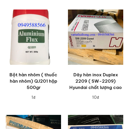
Bột hàn nhôm ( thuốc
Dây hàn inox Duplex
hàn nhôm) QJ201 hộp
2209 ( SW-2209)
500gr
Hyundai chất lượng cao
1₫
10₫
ADD TO CART
ADD TO CART