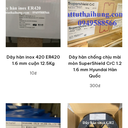
Dây hàn inox 420 ER420
Dây hàn chống chịu mài
1.6 mm cuộn 12.5Kg
mòn SuperShield CrC 1.2
1.6 mm Hyundai Hàn
10₫
Quốc
ADD TO CART
300₫
ADD TO CART