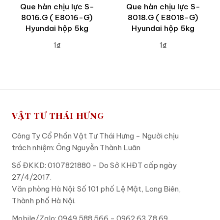
Que hàn chịu lực S-
Que hàn chịu lực S-
8016.G ( E8016-G)
8018.G ( E8018-G)
Hyundai hộp 5kg
Hyundai hộp 5kg
1₫
1₫
ADD TO CART
ADD TO CART
VẬT TƯ THÁI HƯNG
Công Ty Cổ Phần Vật Tư Thái Hưng - Người chịu
trách nhiệm: Ông Nguyễn Thành Luân
Số ĐKKD: 0107821880 - Do Sở KHĐT cấp ngày
27/4/2017.
Văn phòng Hà Nội: Số 101 phố Lệ Mật, Long Biên,
Thành phố Hà Nội.
Mobile/Zalo: 0949.588.566 - 0962.63.78.69