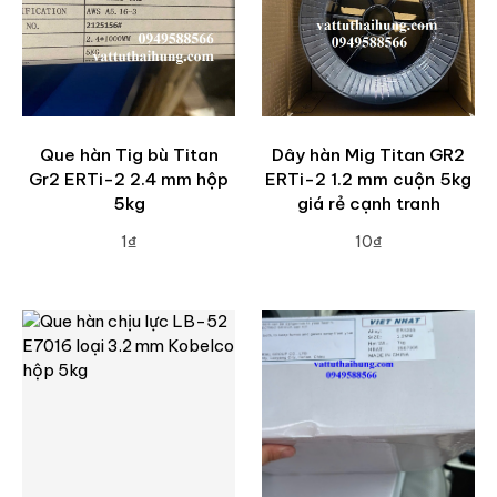
Que hàn Tig bù Titan
Dây hàn Mig Titan GR2
Gr2 ERTi-2 2.4 mm hộp
ERTi-2 1.2 mm cuộn 5kg
5kg
giá rẻ cạnh tranh
1₫
10₫
ADD TO CART
ADD TO CART