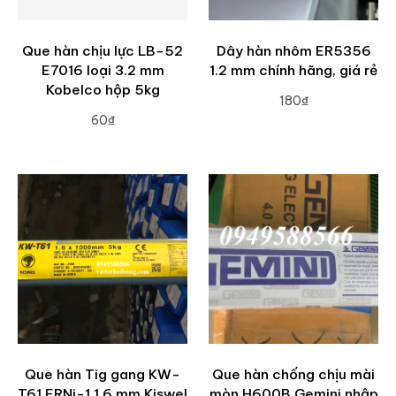
Que hàn chịu lực LB-52
Dây hàn nhôm ER5356
E7016 loại 3.2 mm
1.2 mm chính hãng, giá rẻ
Kobelco hộp 5kg
180₫
60₫
ADD TO CART
ADD TO CART
Que hàn Tig gang KW-
Que hàn chống chịu mài
T61 ERNi-1 1.6 mm Kiswel
mòn H600B Gemini nhập