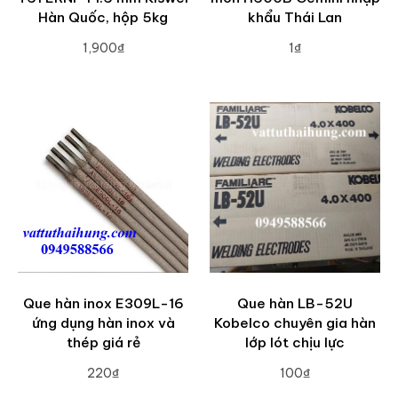
Hàn Quốc, hộp 5kg
khẩu Thái Lan
1,900₫
1₫
ADD TO CART
ADD TO CART
Que hàn inox E309L-16
Que hàn LB-52U
ứng dụng hàn inox và
Kobelco chuyên gia hàn
thép giá rẻ
lớp lót chịu lực
220₫
100₫
ADD TO CART
ADD TO CART