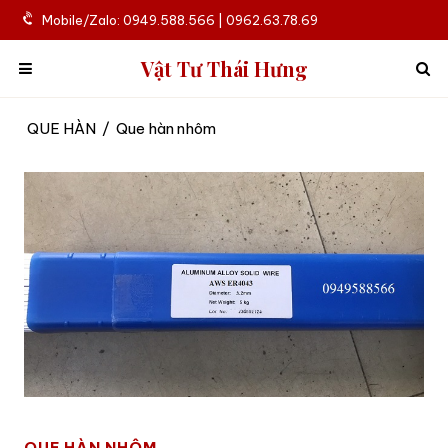
Mobile/Zalo: 0949.588.566 | 0962.63.78.69
Vật Tư Thái Hưng
QUE HÀN
/
Que hàn nhôm
QUE HÀN NHÔM