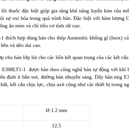
lõi thuốc đặc biệt giúp gia tăng khả năng luyện kim của mố
hỏi sự oxi hóa trong quá trình hàn. Đặc biệt với hàm lượng
ống ăn mòn và chỉ tiêu cơ tính rất cao.
1 thích hợp dùng hàn cho thép Austenitic không gỉ (Inox) 
 bền và dẻo dai cao.
cho hàn lớp lót cho các liên kết quan trọng của các kết cấu
ốc E308LT1-1 được hàn theo công nghệ bán tự động với kh
ổn định ít bắn toé, đường hàn nhuyễn sáng. Dây hàn mig E
chất, kết cấu chịu lực, chịu axit cũng như các thiết bị trong
Ø 1.2 mm
12.5