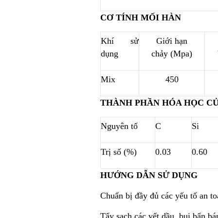
CƠ TÍNH MỐI HÀN
Khí sử
Giới hạn
dụng
chảy (Mpa)
Mix
450
THÀNH PHẦN HÓA HỌC CỦA
Nguyên tố
C
Si
Trị số (%)
0.03
0.60
HƯỚNG DẪN SỬ DỤNG
Chuẩn bị đầy đủ các yếu tố an t
Tẩy sạch các vết dầu, bụi bẩn bá