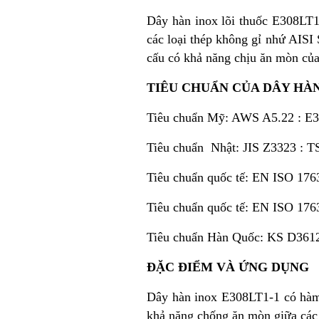
Dây hàn inox lõi thuốc E308LT1
các loại thép không gỉ nhứ AISI 
cấu có khả năng chịu ăn mòn của 
TIÊU CHUẨN CỦA DÂY HÀN
Tiêu chuẩn Mỹ: AWS A5.22 : E
Tiêu chuẩn Nhật: JIS Z3323 : 
Tiêu chuẩn quốc tế: EN ISO 17
Tiêu chuẩn quốc tế: EN ISO 176
Tiêu chuẩn Hàn Quốc: KS D361
ĐẶC ĐIỂM VÀ ỨNG DỤNG
Dây hàn inox E308LT1-1 có hàm 
khả năng chống ăn mòn giữa các 