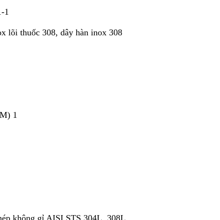
1-1
x lõi thuốc 308, dây hàn inox 308
(M) 1
thép không gỉ AISI STS 304L, 308L