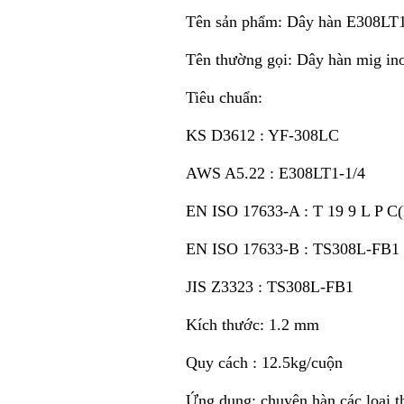
Tên sản phẩm: Dây hàn E308LT
Tên thường gọi: Dây hàn mig ino
Tiêu chuẩn:
KS D3612 : YF-308LC
AWS A5.22 : E308LT1-1/4
EN ISO 17633-A : T 19 9 L P C
EN ISO 17633-B : TS308L-FB1
JIS Z3323 : TS308L-FB1
Kích thước: 1.2 mm
Quy cách : 12.5kg/cuộn
Ứng dụng: chuyên hàn các loại 