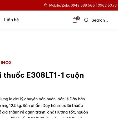
Mobile/Zalo: 0949.588.566 | 0962.63.78
0
Liên hệ
Search ...
 INOX
õi thuốc E308LT1-1 cuộn
ưng là đại lý chuyên bán buôn, bán lẻ Dây hàn
 mig 12.5kg. Sản phẩm Dây hàn inox lõi thuốc
 giá thành rẻ cạnh tranh, chất lượng tốt, nguồn