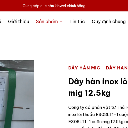
Cung cấp que hàn kiswel chính hãng
ủ
Giới thiệu
Sản phẩm
Tin tức
Quy định chung
DÂY HÀN MIG - DÂY HÀN
Dây hàn inox l
mig 12.5kg
Công ty cổ phần vật tư Thái H
inox lõi thuốc E308LT1-1 cuộn
E308LT1-1 cuộn mig 12.5kg có