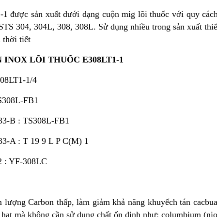
-1 được sản xuất dưới dạng cuộn mig lõi thuốc với quy các
STS 304, 304L, 308, 308L. Sử dụng nhiều trong sản xuất thiết b
thời tiết
 INOX LÕI THUỐC E308LT1-1
308LT1-1/4
TS308L-FB1
633-B : TS308L-FB1
33-A : T 19 9 L P C(M) 1
2 : YF-308LC
lượng Carbon thấp, làm giảm khả năng khuyếch tán cacbua 
hạt mà không cần sử dụng chất ổn định như: columbium (nio