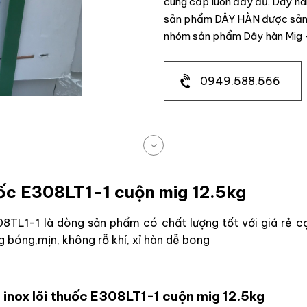
cung cấp luôn đầy đủ. Dây hàn
sản phẩm DÂY HÀN được sản x
nhóm sản phẩm Dây hàn Mig -
0949.588.566
uốc E308LT1-1 cuộn mig 12.5kg
8TL1-1 là dòng sản phẩm có chất lượng tốt với giá rẻ cạ
 bóng,mịn, không rỗ khí, xỉ hàn dễ bong
 inox lõi thuốc E308LT1-1 cuộn mig 12.5kg