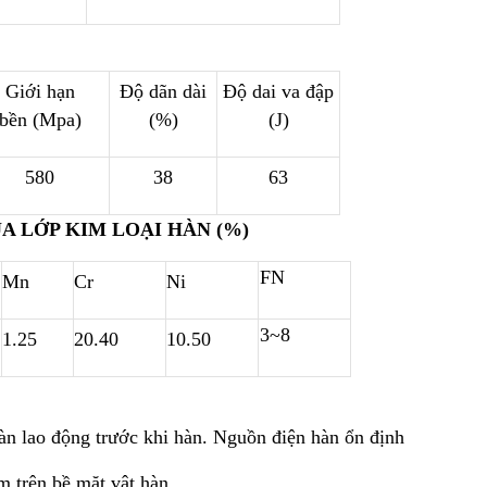
Giới hạn
Độ dãn dài
Độ dai va đập
bền (Mpa)
(%)
(J)
580
38
63
 LỚP KIM LOẠI HÀN (%)
FN
Mn
Cr
Ni
3~8
1.25
20.40
10.50
oàn lao động trước khi hàn. Nguồn điện hàn ổn định
m trên bề mặt vật hàn.