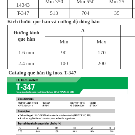
Min.350
Min.550
Min.25
14343
T-347
513
704
35
Kích thước que hàn và cường độ dòng hàn
A
Đường kính
que hàn
Min
Max
1.6 mm
90
170
2.4 mm
100
200
Catalog que hàn tig inox T-347