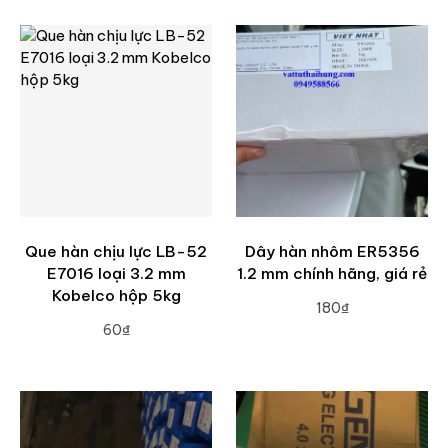
Que hàn chịu lực LB-52
Dây hàn nhôm ER5356
E7016 loại 3.2 mm
1.2 mm chính hãng, giá rẻ
Kobelco hộp 5kg
180₫
60₫
ADD TO CART
ADD TO CART