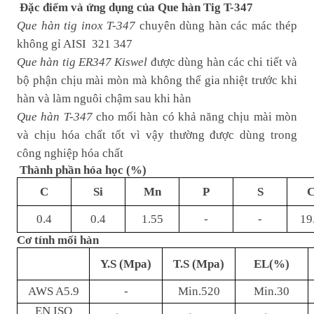
Đặc điểm và ứng dụng của Que hàn Tig T-347
Que hàn tig inox T-347
chuyên dùng hàn các mác thép
không gỉ AISI
321 347
Que hàn tig ER347 Kiswel
được dùng hàn các chi tiết và
bộ phận chịu mài mòn mà không thể gia nhiệt trước khi
hàn và làm nguôi chậm sau khi hàn
Que hàn T-347
cho mối hàn có khả năng chịu mài mòn
và chịu hóa chất tốt vì vậy thường được dùng trong
công nghiệp hóa chất
Thành phần hóa học (%)
C
Si
Mn
P
S
C
0.4
0.4
1.55
-
-
19
Cơ tính mối hàn
Y.S (Mpa)
T.S (Mpa)
EL(%)
AWS A5.9
-
Min.520
Min.30
EN ISO