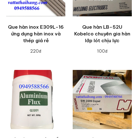
Que hàn inox E309L-16
Que hàn LB-52U
ứng dụng hàn inox và
Kobelco chuyên gia hàn
thép giá rẻ
lớp lót chịu lực
220₫
100₫
ADD TO CART
ADD TO CART