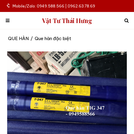
Mobile/Zalo: 0949.588.566 | 0962.63.78.69
Vật Tư Thái Hưng
QUE HÀN
/
Que hàn đặc biệt