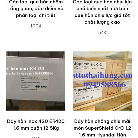
Các loại que hàn nhôm
Các loại que hàn chịu lực
tổng quan, đặc điểm và
phổ biến nhất, nơi bán
phân loại chi tiết
que hàn chịu lực giá tốt
chất lượng cao
100₫
54₫
ADD TO CART
ADD TO CART
Dây hàn inox 420 ER420
Dây hàn chống chịu mài
1.6 mm cuộn 12.5Kg
mòn SuperShield CrC 1.2
1.6 mm Hyundai Hàn