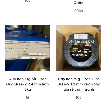
10₫
Quốc
ADD TO CART
300₫
ADD TO CART
Que hàn Tig bù Titan
Dây hàn Mig Titan GR2
Gr2 ERTi-2 2.4 mm hộp
ERTi-2 1.2 mm cuộn 5kg
5kg
giá rẻ cạnh tranh
1₫
10₫
ADD TO CART
ADD TO CART