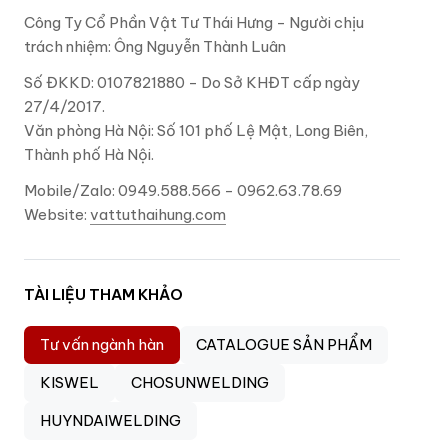
Công Ty Cổ Phần Vật Tư Thái Hưng - Người chịu
trách nhiệm: Ông Nguyễn Thành Luân
Số ĐKKD: 0107821880 - Do Sở KHĐT cấp ngày
27/4/2017.
Văn phòng Hà Nội: Số 101 phố Lệ Mật, Long Biên,
Thành phố Hà Nội.
Mobile/Zalo: 0949.588.566 - 0962.63.78.69
Website:
vattuthaihung.com
TÀI LIỆU THAM KHẢO
Tư vấn ngành hàn
CATALOGUE SẢN PHẨM
KISWEL
CHOSUNWELDING
HUYNDAIWELDING