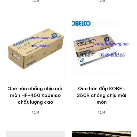
10₫
10₫
ADD TO CART
ADD TO CART
Que hàn chống chịu mài
Que hàn đắp KOBE-
mòn HF-450 Kobelco
350R chống chịu mài
chất lượng cao
mòn
10₫
10₫
ADD TO CART
ADD TO CART