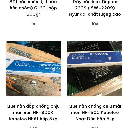
Bột hàn nhôm ( thuốc
Dây hàn inox Duplex
hàn nhôm) QJ201 hộp
2209 ( SW-2209)
500gr
Hyundai chất lượng cao
1₫
10₫
ADD TO CART
ADD TO CART
Que hàn đắp chống chịu
Que hàn chống chịu mài
mài mòn HF-800K
mòn HF-600 Kobelco
Kobelco Nhật hộp 5kg
Nhật Bản hộp 5kg