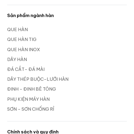
Sản phẩm ngành hàn
QUE HÀN
QUE HÀN TIG
QUE HÀN INOX
DÂY HÀN
ĐÁ CẮT- ĐÁ MÀI
DÂY THÉP BUỘC-LƯỚI HÀN
ĐINH - ĐINH BÊ TÔNG
PHỤ KIỆN MÁY HÀN
SƠN - SƠN CHỐNG RỈ
Chính sách và quy định