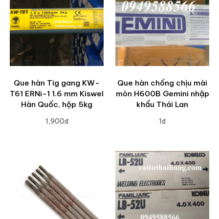
Que hàn Tig gang KW-
Que hàn chống chịu mài
T61 ERNi-1 1.6 mm Kiswel
mòn H600B Gemini nhập
Hàn Quốc, hộp 5kg
khẩu Thái Lan
1,900₫
1₫
ADD TO CART
ADD TO CART