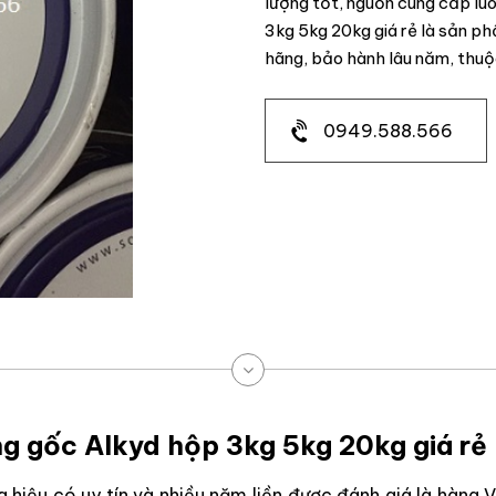
lượng tốt, nguồn cung cấp lu
3kg 5kg 20kg giá rẻ là sản 
hãng, bảo hành lâu năm, th
0949.588.566
ng gốc Alkyd hộp 3kg 5kg 20kg giá rẻ
g hiệu có uy tín và nhiều năm liền được đánh giá là hàng 