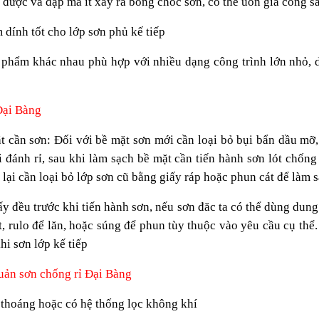
u được va đập mà ít xẩy ra bong chóc sơn, có thể uốn gia công s
 dính tốt cho lớp sơn phủ kế tiếp
phẩm khác nhau phù hợp với nhiều dạng công trình lớn nhỏ, d
Đại Bàng
t cần sơn: Đối với bề mặt sơn mới cần loại bỏ bụi bẩn dầu mỡ,
đánh rỉ, sau khi làm sạch bề mặt cần tiến hành sơn lót chống r
n lại cần loại bỏ lớp sơn cũ bằng giấy ráp hoặc phun cát để làm 
 đều trước khi tiến hành sơn, nếu sơn đăc ta có thể dùng dung
t, rulo để lăn, hoặc súng để phun tùy thuộc vào yêu cầu cụ thể
hi sơn lớp kế tiếp
uản sơn chống rỉ Đại Bàng
 thoáng hoặc có hệ thống lọc không khí