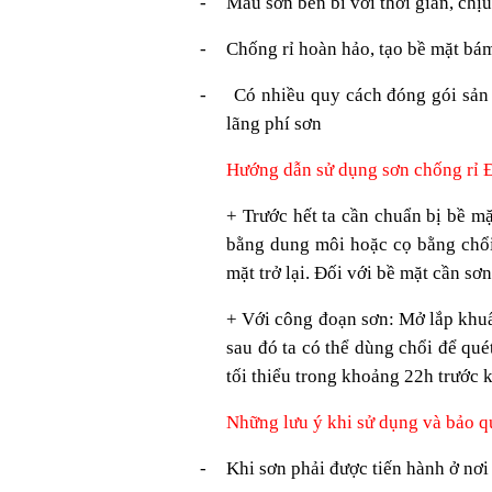
-
Mầu sơn bền bỉ với thời gian, chị
-
Chống rỉ hoàn hảo, tạo bề mặt bám
-
Có nhiều quy cách đóng gói sản 
lãng phí sơn
Hướng dẫn sử dụng sơn chống rỉ 
+ Trước hết ta cần chuẩn bị bề mặ
bằng dung môi hoặc cọ bằng chổi 
mặt trở lại. Đối với bề mặt cần sơ
+ Với công đoạn sơn: Mở lắp khuấy
sau đó ta có thể dùng chổi để qué
tối thiểu trong khoảng 22h trước k
Những lưu ý khi sử dụng và bảo q
-
Khi sơn phải được tiến hành ở nơi