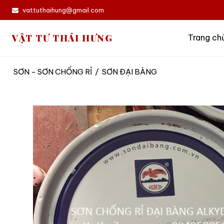
vattuthaihung@gmail.com
VẬT TƯ THÁI HƯNG
Trang ch
SƠN - SƠN CHỐNG RỈ
/
SƠN ĐẠI BÀNG