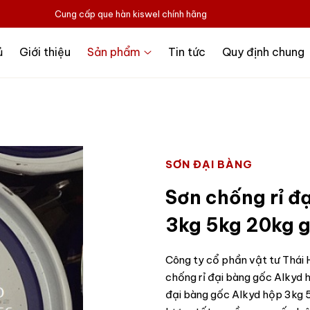
Cung cấp que hàn kiswel chính hãng
ủ
Giới thiệu
Sản phẩm
Tin tức
Quy định chung
SƠN ĐẠI BÀNG
Sơn chống rỉ đ
3kg 5kg 20kg g
Công ty cổ phần vật tư Thái H
chống rỉ đại bàng gốc Alkyd 
đại bàng gốc Alkyd hộp 3kg 5k