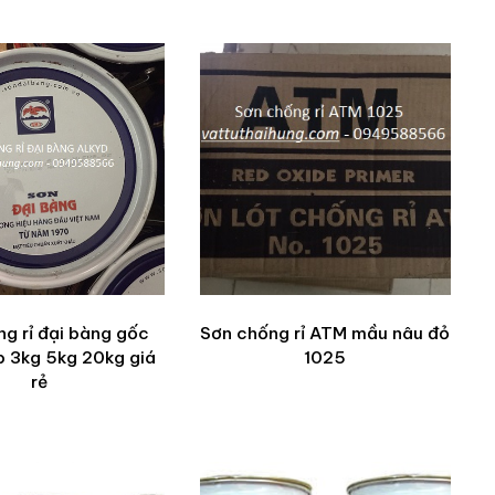
g rỉ đại bàng gốc
Sơn chống rỉ ATM mầu nâu đỏ
p 3kg 5kg 20kg giá
1025
rẻ