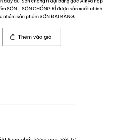
ôn đầy đủ. Sơn chống rỉ đại bàng gốc Alkyd hộp
phẩm SƠN - SƠN CHỐNG RỈ được sản xuất chính
uộc nhóm sản phẩm SƠN ĐẠI BÀNG.
Thêm vào giỏ
Việt Nam chất lượng cao. Vật tư