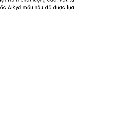
gốc Alkyd mầu nâu đỏ được lựa
ẻ