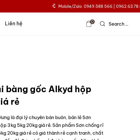
Mobile/Zalo: 0949.588.566 | 0962.63.78
0
Liên hệ
Search ...
ại bàng gốc Alkyd hộp
iá rẻ
ưng là đại lý chuyên bán buôn, bán lẻ Sơn
hộp 3kg 5kg 20kg giá rẻ. Sản phẩm Sơn chống rỉ
g 20kg giá rẻ có giá thành rẻ cạnh tranh, chất