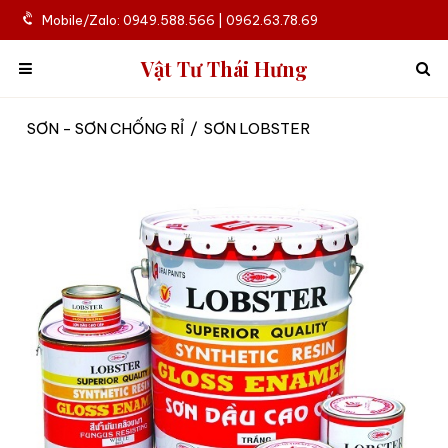
Mobile/Zalo: 0949.588.566 | 0962.63.78.69
Vật Tư Thái Hưng
SƠN - SƠN CHỐNG RỈ
/
SƠN LOBSTER