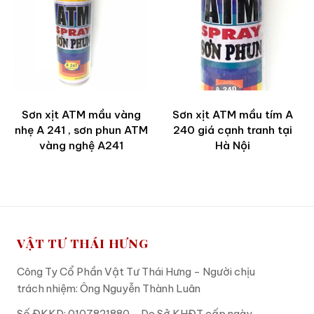
Sơn xịt ATM mầu vàng
Sơn xịt ATM mầu tím A
nhẹ A 241 , sơn phun ATM
240 giá cạnh tranh tại
vàng nghệ A241
Hà Nội
VẬT TƯ THÁI HƯNG
Công Ty Cổ Phần Vật Tư Thái Hưng - Người chịu
trách nhiệm: Ông Nguyễn Thành Luân
Số ĐKKD: 0107821880 - Do Sở KHĐT cấp ngày