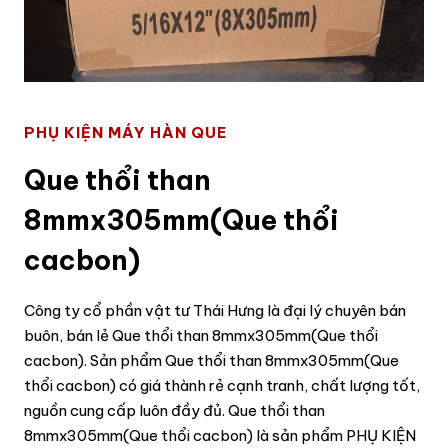
PHỤ KIỆN MÁY HÀN QUE
Que thổi than
8mmx305mm(Que thổi
cacbon)
Công ty cổ phần vật tư Thái Hưng là đại lý chuyên bán
buôn, bán lẻ Que thổi than 8mmx305mm(Que thổi
cacbon). Sản phẩm Que thổi than 8mmx305mm(Que
thổi cacbon) có giá thành rẻ cạnh tranh, chất lượng tốt,
nguồn cung cấp luôn đầy đủ. Que thổi than
8mmx305mm(Que thổi cacbon) là sản phẩm PHỤ KIỆN