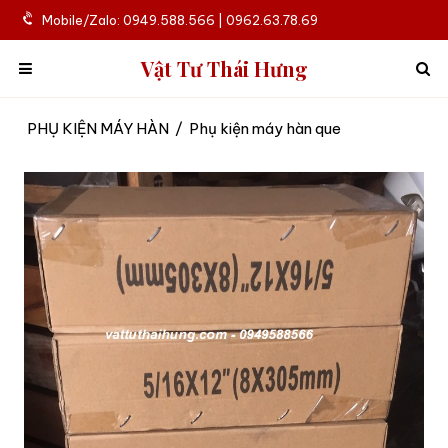
Mobile/Zalo: 0949.588.566 | 0962.63.78.69
Vật Tư Thái Hưng
PHỤ KIỆN MÁY HÀN
/
Phụ kiện máy hàn que