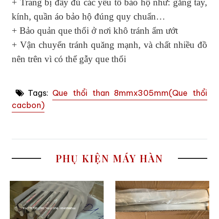
+ Trang bị đầy đủ các yếu tố bảo hộ như: găng tay,
kính, quần áo bảo hộ đúng quy chuẩn…
+ Bảo quản que thổi ở nơi khô tránh ẩm ướt
+ Vận chuyển tránh quăng mạnh, và chất nhiều đồ
nên trên vì có thể gẫy que thổi
Tags:
Que thổi than 8mmx305mm(Que thổi
cacbon)
PHỤ KIỆN MÁY HÀN