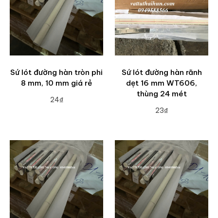
Sứ lót đường hàn tròn phi
Sứ lót đường hàn rãnh
8 mm, 10 mm giá rẻ
dẹt 16 mm WT606,
thùng 24 mét
24₫
23₫
ADD TO CART
ADD TO CART