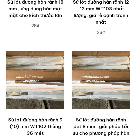
Sứ lót đường hàn rãnh 18
Sứ lót đường hàn rãnh 12
mm , ứng dụng hàn một
, 13 mm WT103 chất
mặt cho kích thước lớn
lượng, giá rẻ cạnh tranh
nhất
28₫
23₫
ADD TO CART
ADD TO CART
Sứ lót đường hàn rãnh 9
Sứ lót đường hàn rãnh
(10) mm WT102 thùng
dẹt 8 mm , giải pháp tối
36 mét
ưu cho phương pháp hàn