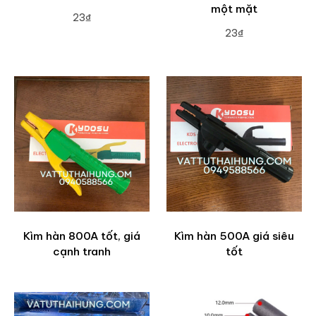
một mặt
23₫
23₫
ADD TO CART
ADD TO CART
Kìm hàn 800A tốt, giá
Kìm hàn 500A giá siêu
cạnh tranh
tốt