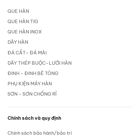
QUE HÀN
QUE HÀN TIG
QUE HÀN INOX
DÂY HÀN
ĐÁ CẮT- ĐÁ MÀI
DÂY THÉP BUỘC-LƯỚI HÀN
ĐINH - ĐINH BÊ TÔNG
PHỤ KIỆN MÁY HÀN
SƠN - SƠN CHỐNG RỈ
Chính sách và quy định
Chính sách bảo hành/bảo trì