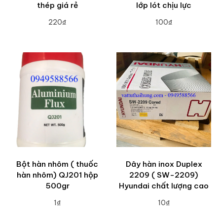
thép giá rẻ
lớp lót chịu lực
220₫
100₫
ADD TO CART
ADD TO CART
Bột hàn nhôm ( thuốc
Dây hàn inox Duplex
hàn nhôm) QJ201 hộp
2209 ( SW-2209)
500gr
Hyundai chất lượng cao
1₫
10₫
ADD TO CART
ADD TO CART