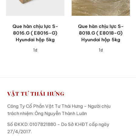
Que hàn chịu lực S-
Que hàn chịu lực S-
8016.G ( E8016-G)
8018.G ( E8018-G)
Hyundai hộp 5kg
Hyundai hộp 5kg
1₫
1₫
ADD TO CART
ADD TO CART
VẬT TƯ THÁI HƯNG
Công Ty Cổ Phần Vật Tư Thái Hưng - Người chịu
trách nhiệm: Ông Nguyễn Thành Luân
Số ĐKKD: 0107821880 - Do Sở KHĐT cấp ngày
27/4/2017.