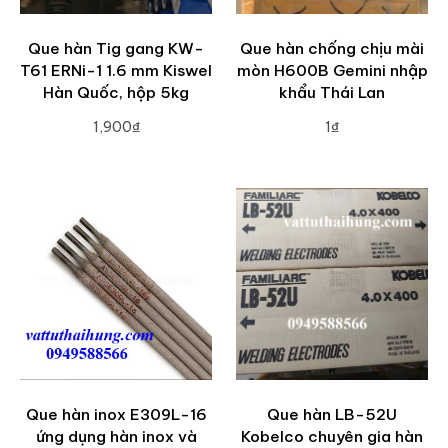
Que hàn Tig gang KW-
Que hàn chống chịu mài
T61 ERNi-1 1.6 mm Kiswel
mòn H600B Gemini nhập
Hàn Quốc, hộp 5kg
khẩu Thái Lan
1,900₫
1₫
ADD TO CART
ADD TO CART
Que hàn inox E309L-16
Que hàn LB-52U
ứng dụng hàn inox và
Kobelco chuyên gia hàn