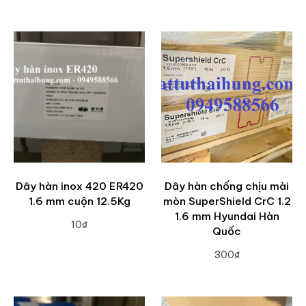
ADD TO CART
Dây hàn inox 420 ER420
Dây hàn chống chịu mài
1.6 mm cuộn 12.5Kg
mòn SuperShield CrC 1.2
1.6 mm Hyundai Hàn
10₫
Quốc
ADD TO CART
300₫
ADD TO CART