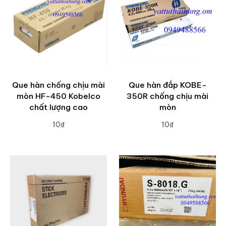
Que hàn chống chịu mài
Que hàn đắp KOBE-
mòn HF-450 Kobelco
350R chống chịu mài
chất lượng cao
mòn
10₫
10₫
ADD TO CART
ADD TO CART