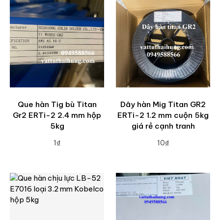
Que hàn Tig bù Titan
Dây hàn Mig Titan GR2
Gr2 ERTi-2 2.4 mm hộp
ERTi-2 1.2 mm cuộn 5kg
5kg
giá rẻ cạnh tranh
1₫
10₫
ADD TO CART
ADD TO CART