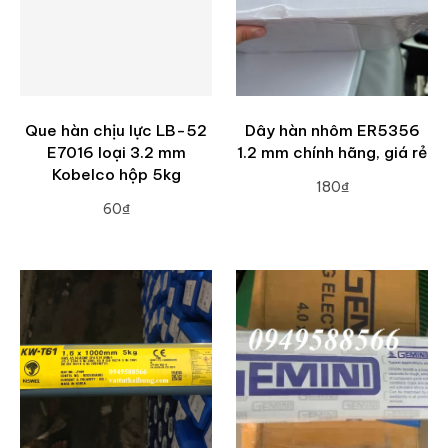
Que hàn chịu lực LB-52
Dây hàn nhôm ER5356
E7016 loại 3.2 mm
1.2 mm chính hãng, giá rẻ
Kobelco hộp 5kg
180₫
60₫
ADD TO CART
ADD TO CART