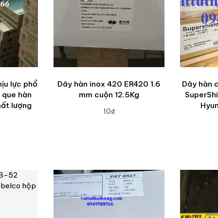
ịu lực phổ
Dây hàn inox 420 ER420 1.6
Dây hàn 
n que hàn
mm cuộn 12.5Kg
SuperShi
hất lượng
Hyun
10₫
ADD TO CART
A
RT