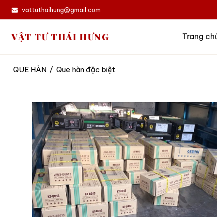
vattuthaihung@gmail.com
VẬT TƯ THÁI HƯNG
Trang ch
QUE HÀN
/
Que hàn đặc biệt