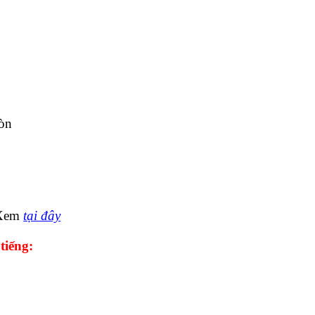
òn
Xem
tại đây
tiếng: