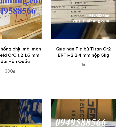
chống chịu mài mòn
Que hàn Tig bù Titan Gr2
eld CrC 1.2 1.6 mm
ERTi-2 2.4 mm hộp 5kg
dai Hàn Quốc
1₫
300₫
ADD TO CART
DD TO CART