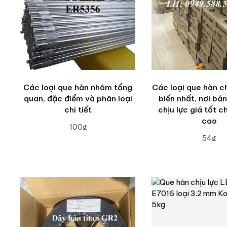
Các loại que hàn nhôm tổng
Các loại que hàn ch
quan, đặc điểm và phân loại
biến nhất, nơi bá
chi tiết
chịu lực giá tốt c
cao
100₫
54₫
ADD TO CART
ADD TO CA