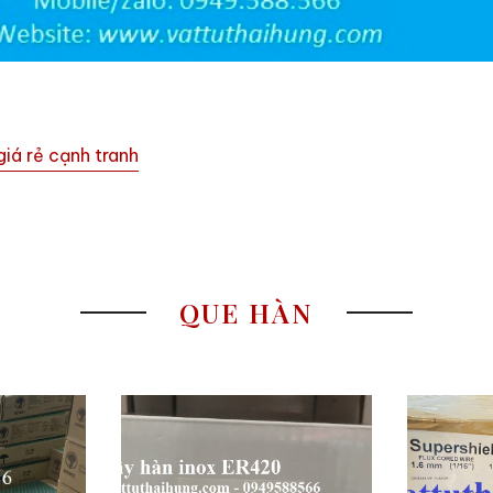
iá rẻ cạnh tranh
QUE HÀN