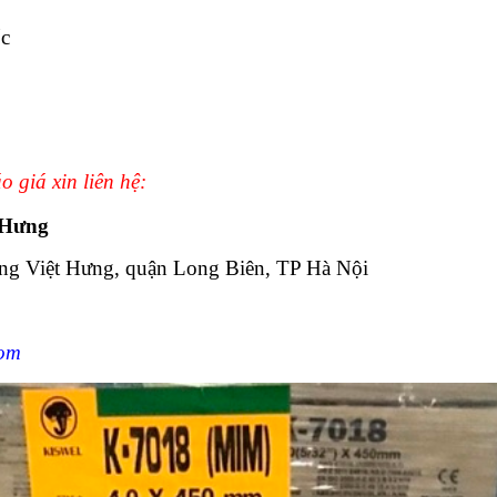
c
 giá xin liên hệ:
 Hưng
ờng Việt Hưng, quận Long Biên, TP Hà Nội
com