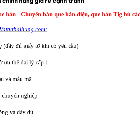
 chính hãng giá rẻ cạnh tranh
e hàn - Chuyên bán que hàn điện, que hàn Tig bù các
Vattuthaihung.com:
g
(đầy đủ giấy tờ khi có yêu cầu)
 ưu thế đại lý cấp 1
ại và mẫu mã
n chuyên nghiệp
óng và đầy đủ