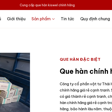
Cung cấp que hàn kiswel chính hãng
ủ
Giới thiệu
Sản phẩm
Tin tức
Quy định chung
QUE HÀN ĐẶC BIỆT
Que hàn chính 
Công ty cổ phần vật tư Thái H
chính hãng giá rẻ cạnh tranh.
có giá thành rẻ cạnh tranh, c
hàn chính hãng giá rẻ cạnh 
hãng, bảo hành lâu năm, thu