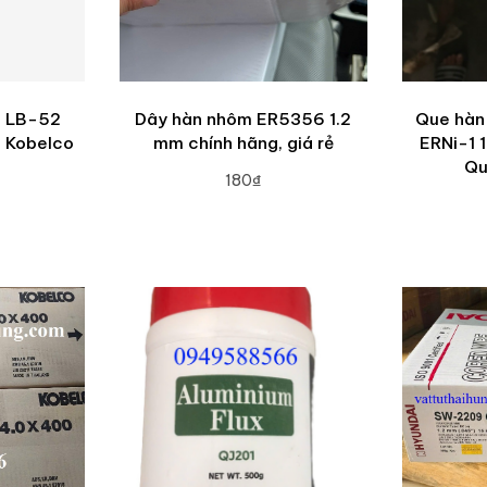
c LB-52
Dây hàn nhôm ER5356 1.2
Que hàn
m Kobelco
mm chính hãng, giá rẻ
ERNi-1 
Qu
180₫
ADD TO CART
RT
A