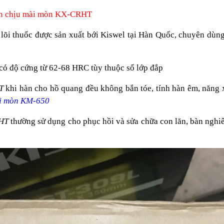
àn chịu mài mòn KX-CRHT
 thuốc được sản xuất bới Kiswel tại Hàn Quốc, chuyên dùng t
có độ cứng từ 62-68 HRC tùy thuộc số lớp đắp
T
khi hàn cho hồ quang đều không bắn tóe, tính hàn êm, năng 
ài mòn KM-650
HT
thường sử dụng cho phục hồi và sửa chữa con lăn, bàn nghiê