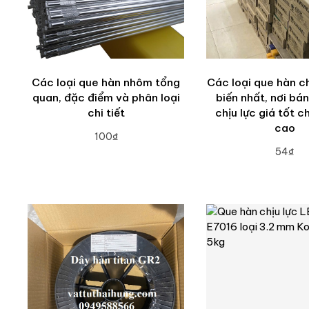
Các loại que hàn nhôm tổng
Các loại que hàn ch
quan, đặc điểm và phân loại
biến nhất, nơi bá
chi tiết
chịu lực giá tốt c
cao
100₫
54₫
ADD TO CART
ADD TO CA