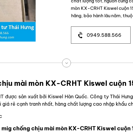
chất lượng tốt, nguồn cung c
mòn KX-CRHT Kiswel cuộn 15
hãng, bảo hành lâu năm, thu
0949.588.566
chịu mài mòn KX-CRHT Kiswel cuộn 
 được sản xuất bởi Kiswel Hàn Quốc. Công ty Thái Hưng 
i giá rẻ cạnh tranh nhất, hàng chất lượng cao nhập khẩu c
c
n mig chống chịu mài mòn KX-CRHT Kiswel cuộn 