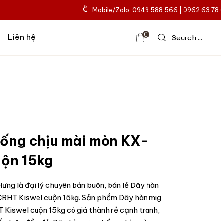
Mobile/Zalo: 0949.588.566 | 0962.63.78
0
Liên hệ
Search ...
hống chịu mài mòn KX-
uộn 15kg
ưng là đại lý chuyên bán buôn, bán lẻ Dây hàn
CRHT Kiswel cuộn 15kg. Sản phẩm Dây hàn mig
Kiswel cuộn 15kg có giá thành rẻ cạnh tranh,