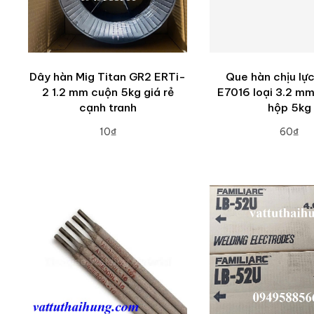
Dây hàn Mig Titan GR2 ERTi-
Que hàn chịu lự
2 1.2 mm cuộn 5kg giá rẻ
E7016 loại 3.2 m
cạnh tranh
hộp 5kg
10₫
60₫
ADD TO CART
ADD TO CA