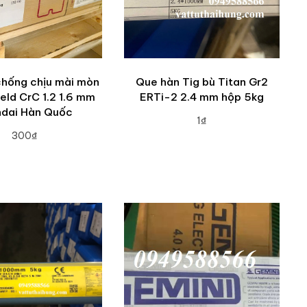
chống chịu mài mòn
Que hàn Tig bù Titan Gr2
eld CrC 1.2 1.6 mm
ERTi-2 2.4 mm hộp 5kg
dai Hàn Quốc
1₫
300₫
ADD TO CART
DD TO CART