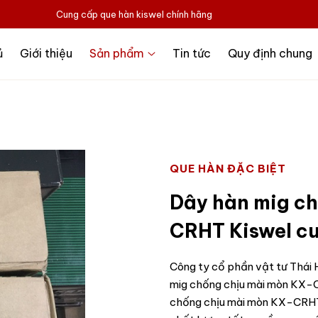
Cung cấp que hàn kiswel chính hãng
ủ
Giới thiệu
Sản phẩm
Tin tức
Quy định chung
QUE HÀN ĐẶC BIỆT
Dây hàn mig c
CRHT Kiswel c
Công ty cổ phần vật tư Thái H
mig chống chịu mài mòn KX-
chống chịu mài mòn KX-CRHT 