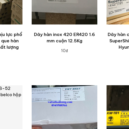
ịu lực phổ
Dây hàn inox 420 ER420 1.6
Dây hàn 
n que hàn
mm cuộn 12.5Kg
SuperShi
hất lượng
Hyun
10₫
ADD TO CART
A
RT