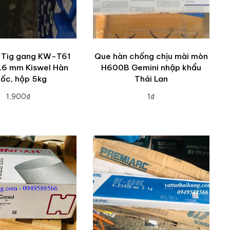
 Tig gang KW-T61
Que hàn chống chịu mài mòn
1.6 mm Kiswel Hàn
H600B Gemini nhập khẩu
ốc, hộp 5kg
Thái Lan
1,900₫
1₫
DD TO CART
ADD TO CART