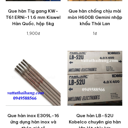
Que hàn Tig gang KW-
Que hàn chống chịu mài
T61 ERNi-1 1.6 mm Kiswel
mòn H600B Gemini nhập
Hàn Quốc, hộp 5kg
khẩu Thái Lan
1,900₫
1₫
ADD TO CART
ADD TO CART
Que hàn inox E309L-16
Que hàn LB-52U
ứng dụng hàn inox và
Kobelco chuyên gia hàn