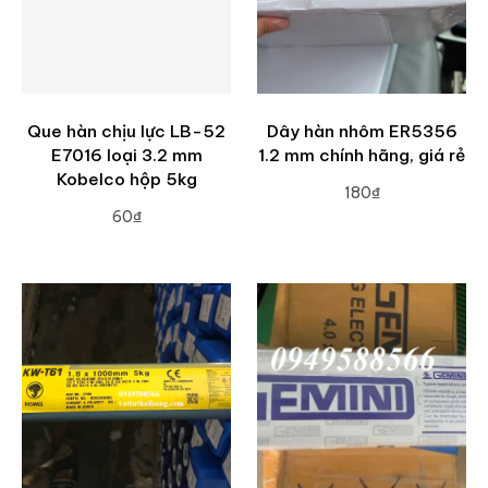
Que hàn chịu lực LB-52
Dây hàn nhôm ER5356
E7016 loại 3.2 mm
1.2 mm chính hãng, giá rẻ
Kobelco hộp 5kg
180₫
60₫
ADD TO CART
ADD TO CART