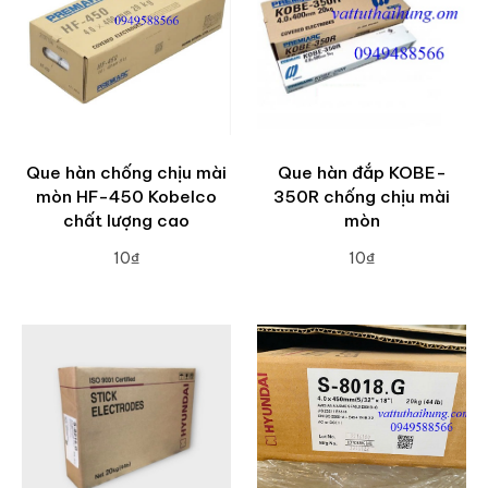
Que hàn chống chịu mài
Que hàn đắp KOBE-
mòn HF-450 Kobelco
350R chống chịu mài
chất lượng cao
mòn
10₫
10₫
ADD TO CART
ADD TO CART