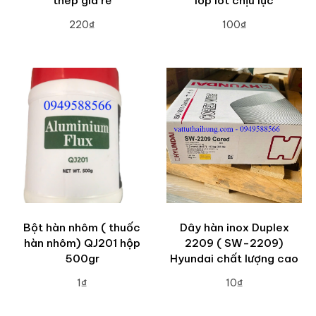
thép giá rẻ
lớp lót chịu lực
220₫
100₫
ADD TO CART
ADD TO CART
Bột hàn nhôm ( thuốc
Dây hàn inox Duplex
hàn nhôm) QJ201 hộp
2209 ( SW-2209)
500gr
Hyundai chất lượng cao
1₫
10₫
ADD TO CART
ADD TO CART