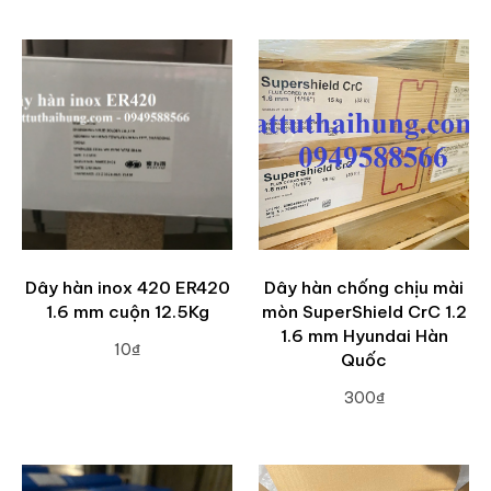
ADD TO CART
Dây hàn inox 420 ER420
Dây hàn chống chịu mài
1.6 mm cuộn 12.5Kg
mòn SuperShield CrC 1.2
1.6 mm Hyundai Hàn
10₫
Quốc
ADD TO CART
300₫
ADD TO CART