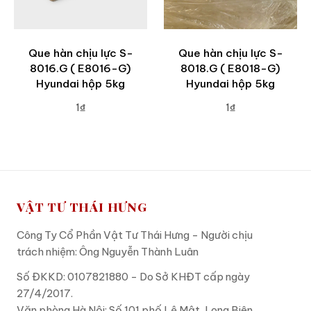
Que hàn chịu lực S-
Que hàn chịu lực S-
8016.G ( E8016-G)
8018.G ( E8018-G)
Hyundai hộp 5kg
Hyundai hộp 5kg
1₫
1₫
ADD TO CART
ADD TO CART
VẬT TƯ THÁI HƯNG
Công Ty Cổ Phần Vật Tư Thái Hưng - Người chịu
trách nhiệm: Ông Nguyễn Thành Luân
Số ĐKKD: 0107821880 - Do Sở KHĐT cấp ngày
27/4/2017.
Văn phòng Hà Nội: Số 101 phố Lệ Mật, Long Biên,