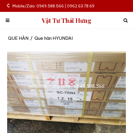
Mobile/Zalo: 0949.588.566 | 0962.63.78.69
Vật Tư Thái Hưng
QUE HÀN
/
Que hàn HYUNDAI