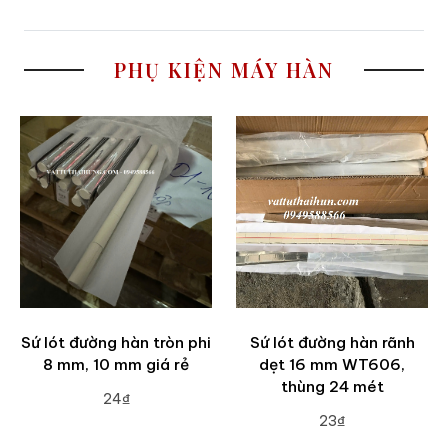
PHỤ KIỆN MÁY HÀN
Sứ lót đường hàn tròn phi
Sứ lót đường hàn rãnh
8 mm, 10 mm giá rẻ
dẹt 16 mm WT606,
thùng 24 mét
24₫
23₫
ADD TO CART
ADD TO CART