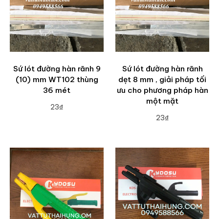
Sứ lót đường hàn rãnh 9
Sứ lót đường hàn rãnh
(10) mm WT102 thùng
dẹt 8 mm , giải pháp tối
36 mét
ưu cho phương pháp hàn
một mặt
23₫
23₫
ADD TO CART
ADD TO CART