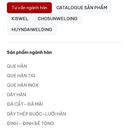
Tư vấn ngành hàn
CATALOGUE SẢN PHẨM
KISWEL
CHOSUNWELDING
HUYNDAIWELDING
Sản phẩm ngành hàn
QUE HÀN
QUE HÀN TIG
QUE HÀN INOX
DÂY HÀN
ĐÁ CẮT- ĐÁ MÀI
DÂY THÉP BUỘC-LƯỚI HÀN
ĐINH - ĐINH BÊ TÔNG