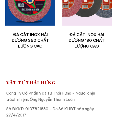
ĐÁ CĂT INOX HẢI
ĐÁ CĂT INOX HẢI
DƯƠNG 350 CHẤT
DƯƠNG 180 CHẤT
LƯỢNG CAO
LƯỢNG CAO
VẬT TƯ THÁI HƯNG
Công Ty Cổ Phần Vật Tư Thái Hưng - Người chịu
trách nhiệm: Ông Nguyễn Thành Luân
Số ĐKKD: 0107821880 - Do Sở KHĐT cấp ngày
27/4/2017.