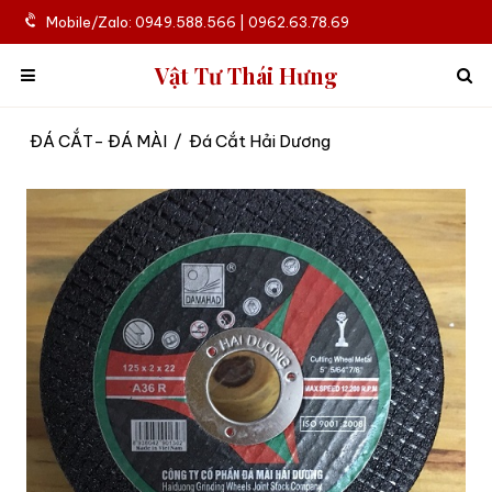
Mobile/Zalo: 0949.588.566 | 0962.63.78.69
Vật Tư Thái Hưng
ĐÁ CẮT- ĐÁ MÀI
/
Đá Cắt Hải Dương