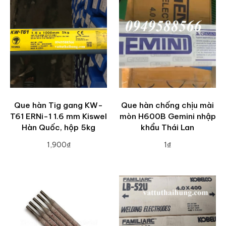
Que hàn Tig gang KW-
Que hàn chống chịu mài
T61 ERNi-1 1.6 mm Kiswel
mòn H600B Gemini nhập
Hàn Quốc, hộp 5kg
khẩu Thái Lan
1,900₫
1₫
ADD TO CART
ADD TO CART