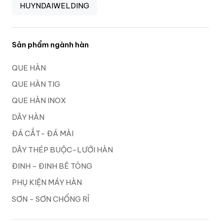
HUYNDAIWELDING
Sản phẩm ngành hàn
QUE HÀN
QUE HÀN TIG
QUE HÀN INOX
DÂY HÀN
ĐÁ CẮT- ĐÁ MÀI
DÂY THÉP BUỘC-LƯỚI HÀN
ĐINH - ĐINH BÊ TÔNG
PHỤ KIỆN MÁY HÀN
SƠN - SƠN CHỐNG RỈ