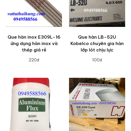
Que hàn inox E309L-16
Que hàn LB-52U
ứng dụng hàn inox và
Kobelco chuyên gia hàn
thép giá rẻ
lớp lót chịu lực
220₫
100₫
ADD TO CART
ADD TO CART