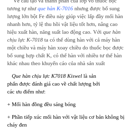
V
ề cấu tạo và thành phần của lớp vỏ thuốc bọc
tương tự như
que hàn K-7016
nhưng được bổ sung
lượng lớn bột Fe điều này giúp việc lấp đầy mối hàn
nhanh hơn, tỷ lệ thu hồi vật liệu tốt hơn, nâng cao
hiệu xuất hàn, năng suất lao động cao.
Với
que hàn
chịu lực K-7018
ta có thể dùng hàn với cả máy hàn
một chiều và máy hàn xoay chiều do thuốc bọc được
bổ sung hợp ch
ất K, c
ó th
ể hàn với nhiều tư thế hàn
khác nhau theo khuyến cáo của nhà sản xuất
Que hàn chịu lực K7018 Kiswel
là sản
phẩn được đánh giá cao về chất lượng bởi
các ưu điểm như:
+ Mối hàn đồng đều sáng bóng
+ Phần tiếp xúc mối hàn với vật liệu cơ bản không bị
cháy đen