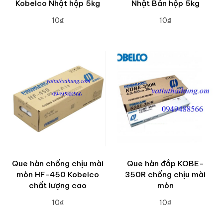
Kobelco Nhật hộp 5kg
Nhật Bản hộp 5kg
10₫
10₫
ADD TO CART
ADD TO CART
Que hàn chống chịu mài
Que hàn đắp KOBE-
mòn HF-450 Kobelco
350R chống chịu mài
chất lượng cao
mòn
10₫
10₫
ADD TO CART
ADD TO CART