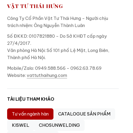
VẬT TƯ THÁI HƯNG
Công Ty Cổ Phần Vật Tư Thái Hưng - Người chịu
trách nhiệm: Ông Nguyễn Thành Luân
Số ĐKKD: 0107821880 - Do Sở KHĐT cấp ngày
27/4/2017.
Văn phòng Hà Nội: Số 101 phố Lệ Mật, Long Biên,
Thành phố Hà Nội.
Mobile/Zalo: 0949.588.566 - 0962.63.78.69
Website:
vattuthaihung.com
TÀI LIỆU THAM KHẢO
Tư vấn ngành hàn
CATALOGUE SẢN PHẨM
KISWEL
CHOSUNWELDING