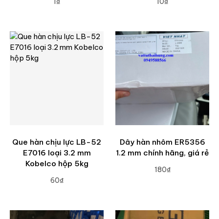
1₫
10₫
ADD TO CART
ADD TO CART
Que hàn chịu lực LB-52
Dây hàn nhôm ER5356
E7016 loại 3.2 mm
1.2 mm chính hãng, giá rẻ
Kobelco hộp 5kg
180₫
60₫
ADD TO CART
ADD TO CART