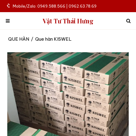
Mobile/Zalo: 0949.588.566 | 0962.63.78.69
Vật Tư Thái Hưng
QUE HÀN
/
Que hàn KISWEL