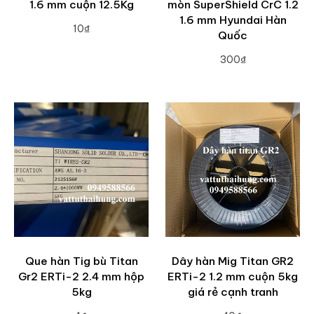
1.6 mm cuộn 12.5Kg
mòn SuperShield CrC 1.2
1.6 mm Hyundai Hàn
10₫
Quốc
ADD TO CART
300₫
ADD TO CART
Que hàn Tig bù Titan
Dây hàn Mig Titan GR2
Gr2 ERTi-2 2.4 mm hộp
ERTi-2 1.2 mm cuộn 5kg
5kg
giá rẻ cạnh tranh