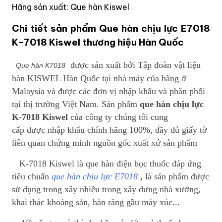
Hãng sản xuất: Que hàn Kiswel
Chi tiết sản phẩm Que hàn chịu lực E7018
K-7018 Kiswel thương hiệu Hàn Quốc
được sản xuất bởi Tập đoàn vật liệu
Que hàn K7018
hàn KISWEL Hàn Quốc tại nhà máy của hãng ở
Malaysia và được c
ác đơn vị
nhập khẩu và phân phối
tại thị trường Việt Nam. Sản phẩm
que hàn chịu lực
K-7018 Kiswel
của công ty chúng tôi cung
c
ấp được
nhập khẩu chính hãng 100%, đầy đủ giấy tờ
liên quan ch
ứng minh nguồn gốc xuất xứ sản phẩm
K-7018 K
iswel là que hàn điện bọc thuốc đáp ứng
tiêu chuẩn
que hàn chịu lực E7018
,
là s
ản phẩm đư
ợc
sử dụng trong x
ây nhi
ều trong xây dưng nhà xưởng,
khai thác khoáng sản, hàn răng gầu máy xúc...