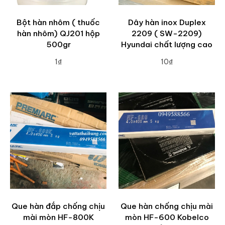
Bột hàn nhôm ( thuốc
Dây hàn inox Duplex
hàn nhôm) QJ201 hộp
2209 ( SW-2209)
500gr
Hyundai chất lượng cao
1₫
10₫
ADD TO CART
ADD TO CART
Que hàn đắp chống chịu
Que hàn chống chịu mài
mài mòn HF-800K
mòn HF-600 Kobelco