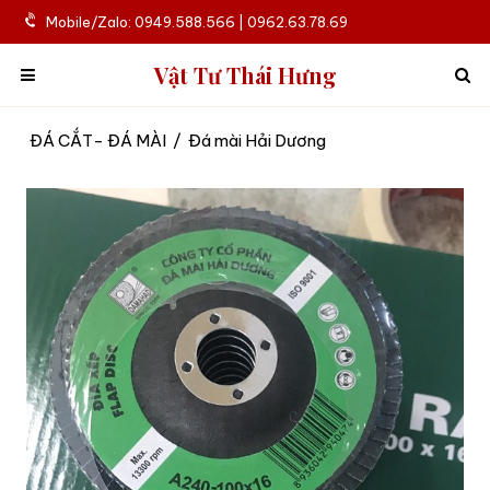
Mobile/Zalo: 0949.588.566 | 0962.63.78.69
Vật Tư Thái Hưng
ĐÁ CẮT- ĐÁ MÀI
/
Đá mài Hải Dương