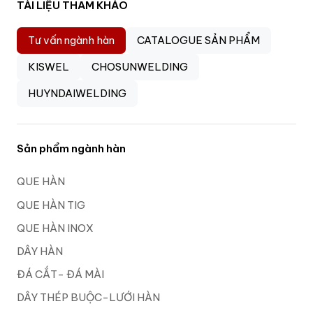
TÀI LIỆU THAM KHẢO
Tư vấn ngành hàn
CATALOGUE SẢN PHẨM
KISWEL
CHOSUNWELDING
HUYNDAIWELDING
Sản phẩm ngành hàn
QUE HÀN
QUE HÀN TIG
QUE HÀN INOX
DÂY HÀN
ĐÁ CẮT- ĐÁ MÀI
DÂY THÉP BUỘC-LƯỚI HÀN