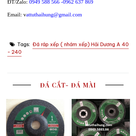
ĐT/Zalo:
0949 588 566 -0962 637 869
Email: v
attuthaihung@gmail.com
Tags:
Đá ráp xếp ( nhám xếp) Hải Dương A 40
- 240
ĐÁ CẮT- ĐÁ MÀI