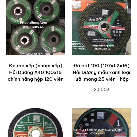
Đá ráp xếp (nhám xếp)
Đá cắt 100 (107x1.2x16)
Hải Dương A40 100x16
Hải Dương mầu xanh loại
chính hãng hộp 120 viên
lưỡi mỏng 25 viên 1 hộp
3,500₫
ADD TO CART