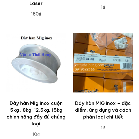
Laser
1₫
180₫
ADD TO CART
ADD TO CART
Dây hàn Mig inox cuộn
Dây hàn MIG inox – đặc
5kg , 8kg, 12.5kg, 15kg
điểm, ứng dụng và cách
chính hãng đầy đủ chủng
phân loại chi tiết
loại
1₫
10₫
ADD TO CART