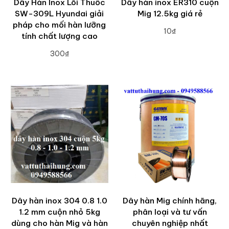
Dây Hàn Inox Lõi Thuốc
Dây hàn inox ER310 cuộn
SW-309L Hyundai giải
Mig 12.5kg giá rẻ
pháp cho mối hàn lưỡng
10₫
tính chất lượng cao
ADD TO CART
300₫
ADD TO CART
Dây hàn inox 304 0.8 1.0
Dây hàn Mig chính hãng,
1.2 mm cuộn nhỏ 5kg
phân loại và tư vấn
dùng cho hàn Mig và hàn
chuyên nghiệp nhất