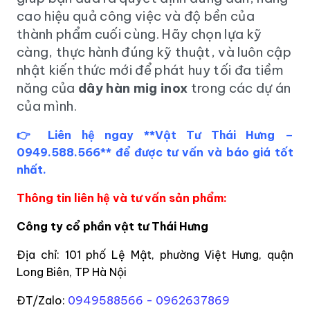
cao hiệu quả công việc và độ bền của
thành phẩm cuối cùng. Hãy chọn lựa kỹ
càng, thực hành đúng kỹ thuật, và luôn cập
nhật kiến thức mới để phát huy tối đa tiềm
năng của
dây hàn mig inox
trong các dự án
của mình.
Liên hệ ngay **Vật Tư Thái Hưng –
👉
0949.588.566** để được tư vấn và báo giá tốt
nhất.
Thông tin liên hệ và tư vấn sản phẩm:
Công ty cổ phần vật tư Thái Hưng
Địa chỉ: 101 phố Lệ Mật, phường Việt Hưng, quận
Long Biên, TP Hà Nội
ĐT/Zalo:
0949588566 - 0962637869