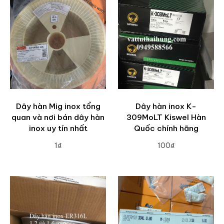
Dây hàn Mig inox tổng
Dây hàn inox K-
quan và nơi bán dây hàn
309MoLT Kiswel Hàn
inox uy tín nhất
Quốc chính hãng
1₫
100₫
ADD TO CART
ADD TO CART