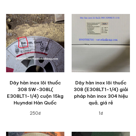
ADD TO CART
Dây hàn inox lõi thuốc
Dây hàn inox lõi thuốc
308 SW-308L(
308 (E308LT1-1/4) giải
E308LT1-1/4) cuộn 15kg
pháp hàn inox 304 hiệu
Huyndai Hàn Quốc
quả, giá rẻ
250₫
1₫
ADD TO CART
ADD TO CART