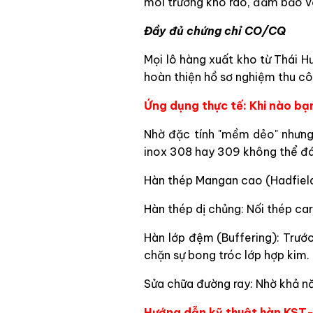
môi trường khô ráo, đảm bảo vỏ 
Đầy đủ chứng chỉ CO/CQ
Mọi lô hàng xuất kho từ Thái H
hoàn thiện hồ sơ nghiệm thu côn
Ứng dụng thực tế: Khi nào b
Nhờ đặc tính "mềm dẻo" nhưng
inox 308 hay 309 không thể đá
Hàn thép Mangan cao (Hadfield 
Hàn thép dị chủng: Nối thép car
Hàn lớp đệm (Buffering): Trướ
chặn sự bong tróc lớp hợp kim.
Sửa chữa đường ray: Nhờ khả nă
Hướng dẫn kỹ thuật hàn KST-