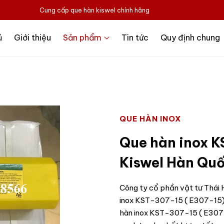
Cung cấp que hàn kiswel chính hãng
ủ
Giới thiệu
Sản phẩm
Tin tức
Quy định chung
QUE HÀN INOX
Que hàn inox K
Kiswel Hàn Quố
Công ty cổ phần vật tư Thái H
inox KST-307-15 ( E307-15)
hàn inox KST-307-15 ( E307-