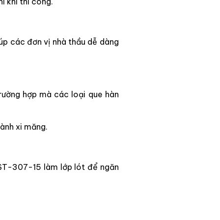
 khi thi công.
iúp các đơn vị nhà thầu dễ dàng
rường hợp mà các loại que hàn
gành xi măng.
KST-307-15 làm lớp lót để ngăn