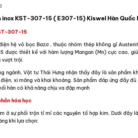
c
n inox KST-307-15 ( E307-15) Kiswel Hàn Quốc 
KST-307-15
iện hệ vỏ bọc Bazơ , thuộc nhóm thép không gỉ Austenit
5 được thiết kế với hàm lượng Mangan (Mn) cực cao, giú
vượt trội.
ng ngành, Vật tư Thái Hưng nhận thấy đây là sản phẩm kh
t điện, xi măng và khai khoáng. Sản phẩm đáp ứng đầy đủ
ối hàn có khả năng chịu va đập mạnh
phần hóa học
 sự phối trộn tỉ mỉ các nguyên tố hợp kim. Dưới đây là 
àng khi lựa chọn: