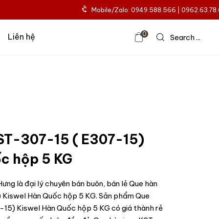
Mobile/Zalo: 0949.588.566 | 0962.63.78
0
Liên hệ
Search ...
ST-307-15 ( E307-15)
c hộp 5 KG
ưng là đại lý chuyên bán buôn, bán lẻ Que hàn
 Kiswel Hàn Quốc hộp 5 KG. Sản phẩm Que
15) Kiswel Hàn Quốc hộp 5 KG có giá thành rẻ