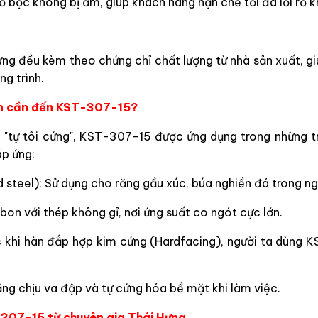
bọc không bị ẩm, giúp khách hàng hạn chế tối đa lỗi rỗ khí
ưng đều kèm theo chứng chỉ chất lượng từ nhà sản xuất, g
g trình.
ạn cần đến KST-307-15?
 "tự tôi cứng", KST-307-15 được ứng dụng trong những t
p ứng:
steel): Sử dụng cho răng gầu xúc, búa nghiền đá trong n
bon với thép không gỉ, nơi ứng suất co ngót cực lớn.
c khi hàn đắp hợp kim cứng (Hardfacing), người ta dùng 
ng chịu va đập và tự cứng hóa bề mặt khi làm việc.
307-15 từ chuyên gia Thái Hưng