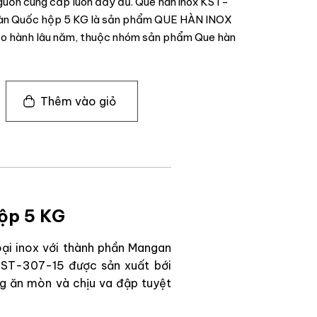
nguồn cung cấp luôn đầy đủ. Que hàn inox KST-
àn Quốc hộp 5 KG là sản phẩm QUE HÀN INOX
ảo hành lâu năm, thuộc nhóm sản phẩm Que hàn
Thêm vào giỏ
ộp 5 KG
ại inox với thành phần Mangan
KST-307-15 được sản xuất bới
ng ăn mòn và chịu va đập tuyệt