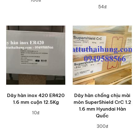
54₫
ADD TO CART
ADD TO CART
Dây hàn inox 420 ER420
Dây hàn chống chịu mài
1.6 mm cuộn 12.5Kg
mòn SuperShield CrC 1.2
1.6 mm Hyundai Hàn
10₫
Quốc
ADD TO CART
300₫
ADD TO CART