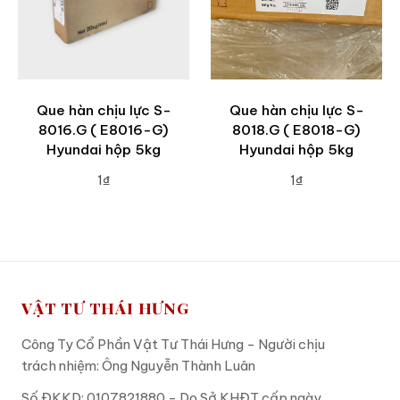
Que hàn chịu lực S-
Que hàn chịu lực S-
8016.G ( E8016-G)
8018.G ( E8018-G)
Hyundai hộp 5kg
Hyundai hộp 5kg
1₫
1₫
ADD TO CART
ADD TO CART
VẬT TƯ THÁI HƯNG
Công Ty Cổ Phần Vật Tư Thái Hưng - Người chịu
trách nhiệm: Ông Nguyễn Thành Luân
Số ĐKKD: 0107821880 - Do Sở KHĐT cấp ngày