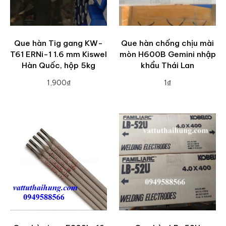
Que hàn Tig gang KW-
Que hàn chống chịu mài
T61 ERNi-1 1.6 mm Kiswel
mòn H600B Gemini nhập
Hàn Quốc, hộp 5kg
khẩu Thái Lan
1,900₫
1₫
ADD TO CART
ADD TO CART