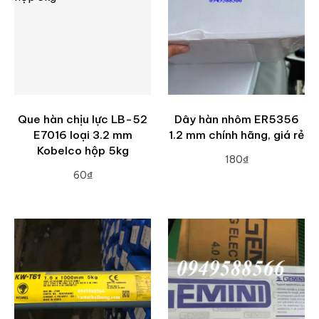
Que hàn chịu lực LB-52
Dây hàn nhôm ER5356
E7016 loại 3.2 mm
1.2 mm chính hãng, giá rẻ
Kobelco hộp 5kg
180₫
60₫
ADD TO CART
ADD TO CART