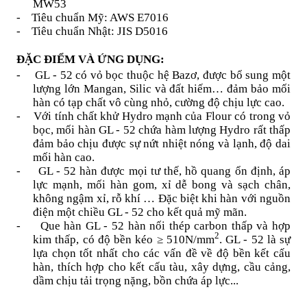
MW53
-
Tiêu chuẩn Mỹ: AWS E7016
-
Tiêu chuẩn Nhật: JIS D5016
ĐẶC ĐIỂM VÀ ỨNG DỤNG:
-
GL - 52 có vỏ bọc thuộc hệ Bazơ, được bổ sung một
lượng lớn Mangan, Silic và đất hiếm… đảm bảo mối
hàn có tạp chất vô cùng nhỏ, cường độ chịu lực cao.
-
Với tính chất khử Hydro mạnh của Flour có trong vỏ
bọc, mối hàn GL - 52 chứa hàm lượng Hydro rất thấp
đảm bảo chịu được sự nứt nhiệt nóng và lạnh, độ dai
mối hàn cao.
-
GL - 52 hàn được mọi tư thế, hồ quang ổn định, áp
lực mạnh, mối hàn gom, xỉ dễ bong và sạch chân,
không ngậm xỉ, rỗ khí … Đặc biệt khi hàn với nguồn
điện một chiều GL - 52 cho kết quả mỹ mãn.
-
Que hàn GL - 52 hàn nối thép carbon thấp và hợp
2
kim thấp, có độ bền kéo ≥ 510N/mm
. GL - 52 là sự
lựa chọn tốt nhất cho các vấn đề về độ bền kết cấu
hàn, thích hợp cho kết cấu tàu, xây dựng, cầu cảng,
dầm chịu tải trọng nặng, bồn chứa áp lực...