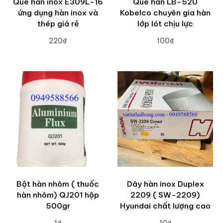
Que hàn inox E309L-16
Que hàn LB-52U
ứng dụng hàn inox và
Kobelco chuyên gia hàn
thép giá rẻ
lớp lót chịu lực
220₫
100₫
ADD TO CART
ADD TO CART
Bột hàn nhôm ( thuốc
Dây hàn inox Duplex
hàn nhôm) QJ201 hộp
2209 ( SW-2209)
500gr
Hyundai chất lượng cao
1₫
10₫