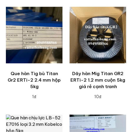
Que hàn Tig bù Titan
Dây hàn Mig Titan GR2
Gr2 ERTi-2 2.4 mm hộp
ERTi-2 1.2 mm cuộn 5kg
5kg
giá rẻ cạnh tranh
1₫
10₫
ADD TO CART
ADD TO CART