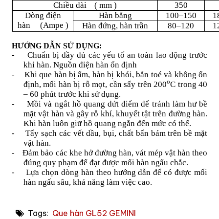
Chiều dài
( mm )
350
Dòng điện
Hàn bằng
100–150
1
hàn
(Ampe )
Hàn đứng, hàn trần
80–120
1
HƯỚNG DẪN SỬ DỤNG:
-
Chuẩn bị đầy đủ các yếu tố an toàn lao động trước
khi hàn. Nguồn điện hàn ổn định
-
Khi que hàn bị ẩm, hàn bị khói, bắn toé và không ổn
o
định, mối hàn bị rỗ mọt, cần sấy trên 200
C trong 40
– 60 phút trước khi sử dụng.
-
Mồi và ngắt hồ quang dứt điểm để tránh làm hư bề
mặt vật hàn và gây rỗ khí, khuyết tật trên đường hàn.
Khi hàn luôn giữ hồ quang ngắn đến mức có thể.
-
Tẩy sạch các vết dầu, bụi, chất bẩn bám trên bề mặt
vật hàn.
-
Đảm bảo các khe hở đường hàn, vát mép vật hàn theo
đúng quy phạm để đạt được mối hàn ngấu chắc.
-
Lựa chọn dòng hàn theo hướng dẫn để có được
mối
hàn
ngấu sâu, khả năng làm việc cao.
Tags:
Que hàn GL52 GEMINI