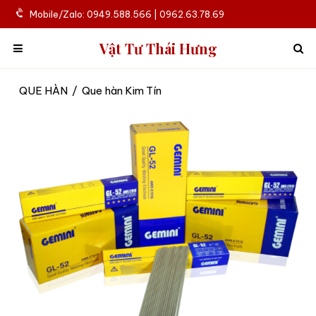
Mobile/Zalo: 0949.588.566 | 0962.63.78.69
Vật Tư Thái Hưng
QUE HÀN
/
Que hàn Kim Tín