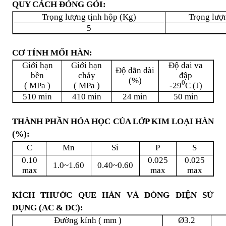
QUY CÁCH ĐÓNG GÓI:
Trọng lượng tịnh hộp (Kg)
Trọng lượ
5
CƠ TÍNH MỐI HÀN:
Giới hạn
Giới hạn
Độ dai va
Độ dãn dài
bền
chảy
đập
(%)
0
( MPa )
( MPa )
-29
C (J)
510 min
410 min
24 min
50 min
THÀNH PHẦN HÓA HỌC CỦA LỚP KIM LOẠI HÀN
(%):
C
Mn
Si
P
S
0.10
0.025
0.025
1.0~1.60
0.40~0.60
max
max
max
KÍCH THƯỚC QUE HÀN VÀ DÒNG ĐIỆN SỬ
DỤNG (AC & DC):
Đường kính ( mm )
Ø3.2