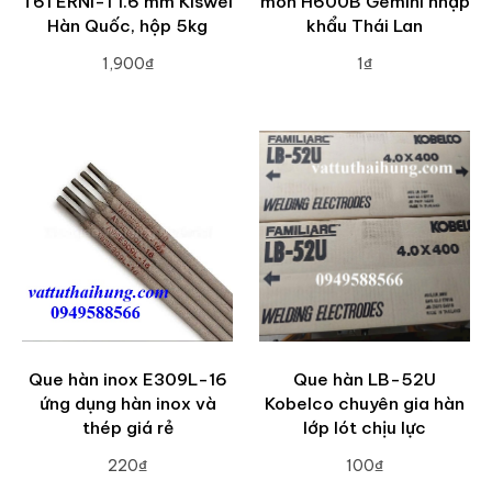
T61 ERNi-1 1.6 mm Kiswel
mòn H600B Gemini nhập
Hàn Quốc, hộp 5kg
khẩu Thái Lan
1,900₫
1₫
ADD TO CART
ADD TO CART
Que hàn inox E309L-16
Que hàn LB-52U
ứng dụng hàn inox và
Kobelco chuyên gia hàn
thép giá rẻ
lớp lót chịu lực
220₫
100₫