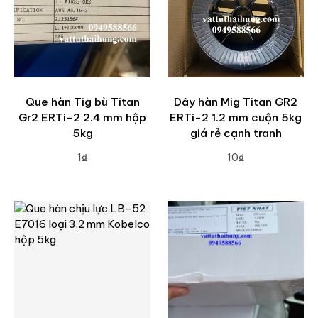
Que hàn Tig bù Titan
Dây hàn Mig Titan GR2
Gr2 ERTi-2 2.4 mm hộp
ERTi-2 1.2 mm cuộn 5kg
5kg
giá rẻ cạnh tranh
1₫
10₫
ADD TO CART
ADD TO CART