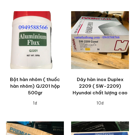
ADD TO CART
ADD TO CART
Bột hàn nhôm ( thuốc
Dây hàn inox Duplex
hàn nhôm) QJ201 hộp
2209 ( SW-2209)
500gr
Hyundai chất lượng cao
1₫
10₫
ADD TO CART
ADD TO CART