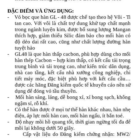
ĐẶC ĐIỂM VÀ ỨNG DỤNG:
-
Vỏ bọc
que hàn
GL - 48 được chế tạo theo hệ Vôi - Ti
tan cao. Với vôi là chất trợ dung khử tạp chất mạnh
trong ngành luyện kim, được bổ sung lượng Mangan
thích hợp, giảm thiểu Silic đảm bảo cho mối hàn có
độ dẻo dai rất cao, cũng như chất lượng đường hàn
tuyệt hảo
-
GL48 là que hàn thấp cacbon, phù hợp dùng cho mối
hàn thép Cacbon – hợp kim thấp, có kết cấu tải trọng
trung bình và tải trọng cao, như kiến trúc dân dụng,
nhà cao tầng, kết cấu nhà xưởng công nghiệp, chi
tiết máy móc, đặc biệt phù hơp với kết cấu cầu…
được các hãng Đăng kiểm quốc tế khuyến cáo nên sử
dụng để đóng vỏ tầu thuyền.
-
Mối hàn sáng, láng, dễ bong xỉ, xỉ bong sạch, không
ngậm sỉ, rỗ khí.
-
Có thể hàn được ở mọi tư thế hàn khác nhau, hàn nhẹ
điện, áp lực mối hàn cao, mối hàn ngấu, ít bắn toé.
-
Độ nhạy mồi hồ quang tốt, thời gian ngừng tối đa để
mồi lại không dưới 50 giây.
-
Cấp vật liệu do Đăng kiểm chứng nhận: MW2/