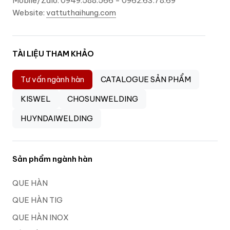
Mobile/Zalo: 0949.588.566 - 0962.63.78.69
Website:
vattuthaihung.com
TÀI LIỆU THAM KHẢO
Tư vấn ngành hàn
CATALOGUE SẢN PHẨM
KISWEL
CHOSUNWELDING
HUYNDAIWELDING
Sản phẩm ngành hàn
QUE HÀN
QUE HÀN TIG
QUE HÀN INOX