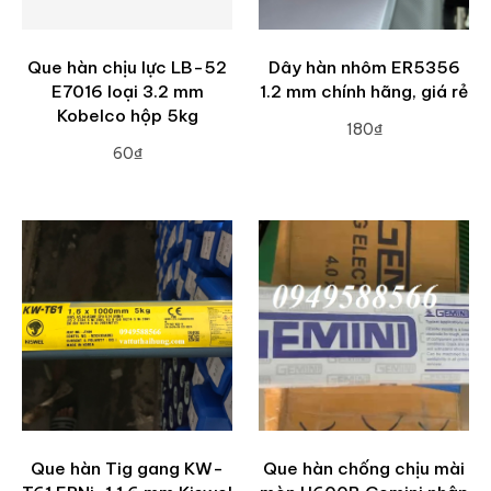
Que hàn chịu lực LB-52
Dây hàn nhôm ER5356
E7016 loại 3.2 mm
1.2 mm chính hãng, giá rẻ
Kobelco hộp 5kg
180₫
60₫
ADD TO CART
ADD TO CART
Que hàn Tig gang KW-
Que hàn chống chịu mài