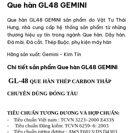
Que hàn GL48 GEMINI
Que hàn GL48 GEMINI sản phẩm do Vật Tư Thái
Hưng, nhà cung cấp hệ thống sản phẩm từ những
thương hiệu uy tín trong ngành Que hàn, Dây hàn,
Đá mài, Đá cắt, Thép Buộc, phụ kiện máy hàn
Hãng sản xuất: Gemini - Kim Tín
Chi tiết sản phẩm Que hàn GL48 GEMINI
GL-48
QUE HÀN
THÉP CARBON THẤP
CHUYÊN DÙNG ĐÓNG TÀU
TIÊU CHUẨN TƯƠNG ĐƯƠNG VÀ HỢP CHUẨN:
-
Tiêu chuẩn Việt nam : TCVN 3223–2000 E433S
-
Tiêu chuẩn Đăng kiểm: TCVN 6259–6: 2003
-
Tiêu chuẩn tương đương : AWS E6013/JIS D4303