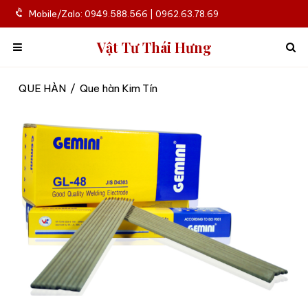
Mobile/Zalo: 0949.588.566 | 0962.63.78.69
Vật Tư Thái Hưng
QUE HÀN
/
Que hàn Kim Tín