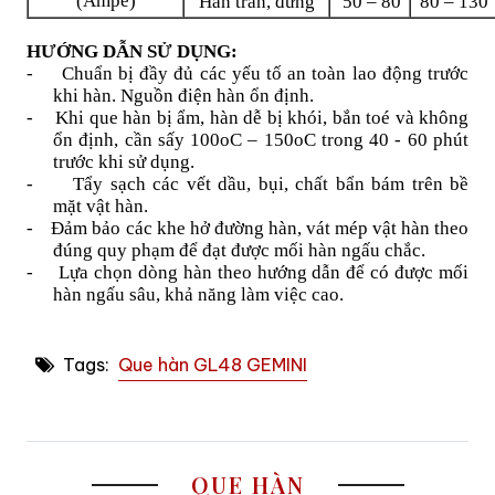
(Ampe)
Hàn trần, đứng
50 – 80
80 – 130
HƯỚNG DẪN SỬ DỤNG:
-
Chuẩn bị đầy đủ các yếu tố an toàn lao động trước
khi hàn. Nguồn điện hàn ổn định.
-
Khi que hàn bị ẩm, hàn dễ bị khói, bắn toé và không
ổn định, cần sấy 100oC – 150oC trong 40 - 60 phút
trước khi sử dụng.
-
Tẩy sạch các vết dầu, bụi, chất bẩn bám trên bề
mặt
vật hàn
.
-
Đảm bảo các khe hở đường hàn, vát mép vật hàn theo
đúng quy phạm để đạt được mối hàn ngấu chắc.
-
Lựa chọn dòng hàn theo hướng dẫn để có được mối
hàn ngấu sâu, khả năng làm việc cao.
Tags:
Que hàn GL48 GEMINI
QUE HÀN