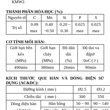
KMW2.
THÀNH PHẦN HÓA HỌC (%):
Nguyên tố
C
Mn
Si
P
S
0.09
0.40
0.20 ~
0.025
0.025
Trị số
max
~0.50
0.30
max
max
CƠ TÍNH MỐI HÀN:
Giới hạn bền
Giới hạn
Độ dãn
Độ dai va
kéo
chảy
dài
đậpở
(MPa)
(MPa)
(%)
0oC ( J )
490min
380min
26min
90min
KÍCH THƯỚC QUE HÀN VÀ DÒNG ĐIỆN SỬ
DỤNG (AC&DC):
Đường kính ( mm )
Ø2.5
Ø3.2
Chiều dài ( mm )
300
350
Hàn bằng
50 – 90
90 – 140
Dòng điện hàn