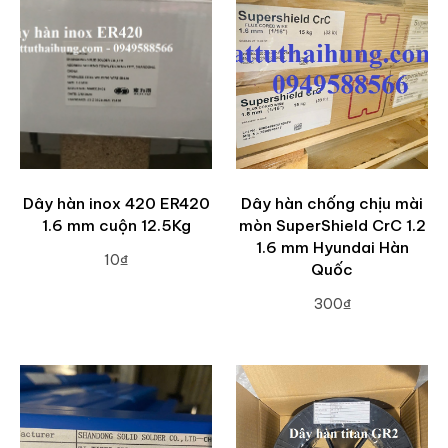
Dây hàn inox 420 ER420
Dây hàn chống chịu mài
1.6 mm cuộn 12.5Kg
mòn SuperShield CrC 1.2
1.6 mm Hyundai Hàn
10₫
Quốc
ADD TO CART
300₫
ADD TO CART