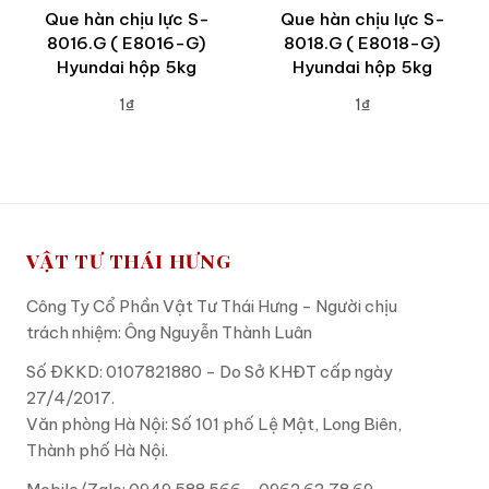
Que hàn chịu lực S-
Que hàn chịu lực S-
8016.G ( E8016-G)
8018.G ( E8018-G)
Hyundai hộp 5kg
Hyundai hộp 5kg
1₫
1₫
ADD TO CART
ADD TO CART
VẬT TƯ THÁI HƯNG
Công Ty Cổ Phần Vật Tư Thái Hưng - Người chịu
trách nhiệm: Ông Nguyễn Thành Luân
Số ĐKKD: 0107821880 - Do Sở KHĐT cấp ngày
27/4/2017.
Văn phòng Hà Nội: Số 101 phố Lệ Mật, Long Biên,
Thành phố Hà Nội.