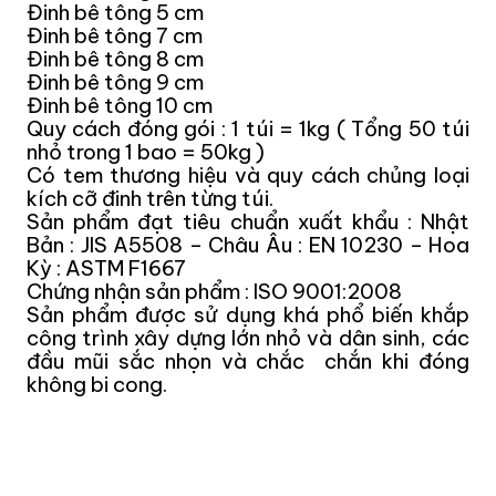
Đinh
b
ê tông
5 cm
Đinh
b
ê tông
7 cm
Đinh
b
ê tông
8 cm
Đinh
b
ê tông
9 cm
Đinh
b
ê tông
10 cm
Quy cách đóng gói : 1 túi = 1kg ( Tổng 50 túi
nhỏ trong 1 bao = 50kg )
Có tem thương hiệu và quy cách chủng loại
kích cỡ đinh trên từng túi.
Sản phẩm đạt tiêu chuẩn xuất khẩu : Nhật
Bản : JIS A5508 – Châu Âu : EN 10230 – Hoa
Kỳ : ASTM F1667
Chứng nhận sản phẩm : ISO 9001:2008
Sản phẩm được sử dụng khá phổ biến khắp
công trình xây dựng lớn nhỏ và dân sinh, các
đầu mũi sắc nhọn và chắc chắn khi đóng
không bi cong.