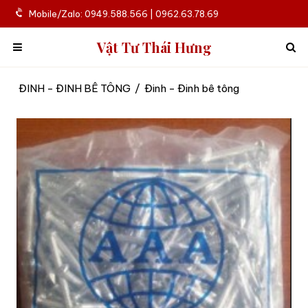
Mobile/Zalo: 0949.588.566 | 0962.63.78.69
Vật Tư Thái Hưng
ĐINH - ĐINH BÊ TÔNG
/
Đinh - Đinh bê tông