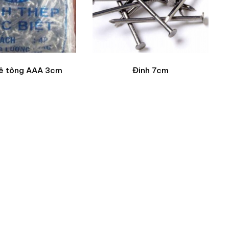
bê tông AAA 3cm
Đinh 7cm