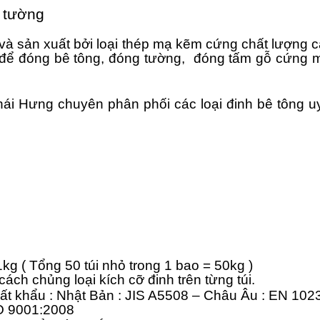
g tường
và sản xuất bởi loại thép mạ kẽm cứng chất lượng
để đóng bê tông, đóng tường, đóng tấm gỗ cứng 
i Hưng chuyên phân phối các loại đinh bê tông uy t
1kg ( Tổng 50 túi nhỏ trong 1 bao = 50kg )
ách chủng loại kích cỡ đinh trên từng túi.
ất khẩu : Nhật Bản : JIS A5508 – Châu Âu : EN 10
O 9001:2008