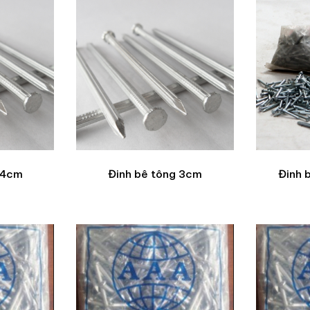
 4cm
Đinh bê tông 3cm
Đinh 