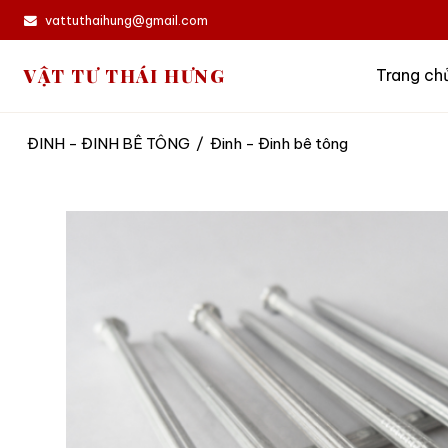
vattuthaihung@gmail.com
VẬT TƯ THÁI HƯNG
Trang ch
ĐINH - ĐINH BÊ TÔNG
/
Đinh - Đinh bê tông