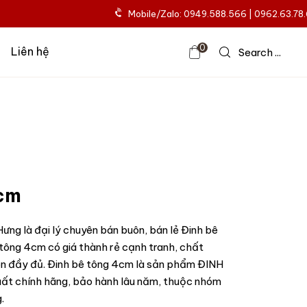
Mobile/Zalo: 0949.588.566 | 0962.63.78
0
Liên hệ
Search ...
4cm
ưng là đại lý chuyên bán buôn, bán lẻ Đinh bê
ông 4cm có giá thành rẻ cạnh tranh, chất
ôn đầy đủ. Đinh bê tông 4cm là sản phẩm ĐINH
t chính hãng, bảo hành lâu năm, thuộc nhóm
.