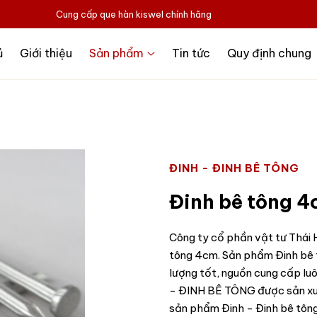
Cung cấp que hàn kiswel chính hãng
ủ
Giới thiệu
Sản phẩm
Tin tức
Quy định chung
ĐINH - ĐINH BÊ TÔNG
Đinh bê tông 
Công ty cổ phần vật tư Thái H
tông 4cm. Sản phẩm Đinh bê t
lượng tốt, nguồn cung cấp lu
- ĐINH BÊ TÔNG được sản xuấ
sản phẩm Đinh - Đinh bê tông