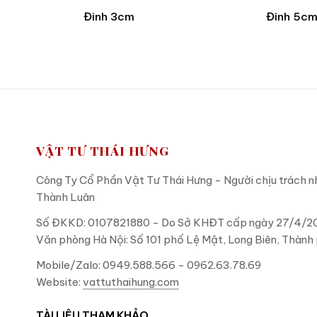
Đinh 3cm
Đinh 5c
VẬT TƯ THÁI HƯNG
Công Ty Cổ Phần Vật Tư Thái Hưng - Người chịu trách 
Thành Luân
Số ĐKKD: 0107821880 - Do Sở KHĐT cấp ngày 27/4/20
Văn phòng Hà Nội: Số 101 phố Lệ Mật, Long Biên, Thành 
Mobile/Zalo: 0949.588.566 - 0962.63.78.69
Website:
vattuthaihung.com
TÀI LIỆU THAM KHẢO