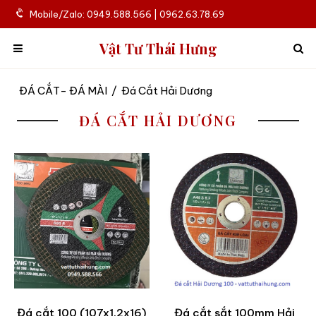
Mobile/Zalo: 0949.588.566 | 0962.63.78.69
Vật Tư Thái Hưng
ĐÁ CẮT- ĐÁ MÀI
/
Đá Cắt Hải Dương
ĐÁ CẮT HẢI DƯƠNG
Đá cắt 100 (107x1.2x16)
Đá cắt sắt 100mm Hải