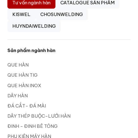
Tư vấn ngành hàn
CATALOGUE SẢN PHẨM
KISWEL
CHOSUNWELDING
HUYNDAIWELDING
Sản phẩm ngành hàn
QUE HÀN
QUE HÀN TIG
QUE HÀN INOX
DÂY HÀN
ĐÁ CẮT- ĐÁ MÀI
DÂY THÉP BUỘC-LƯỚI HÀN
ĐINH - ĐINH BÊ TÔNG
PHỤ KIỆN MÁY HÀN