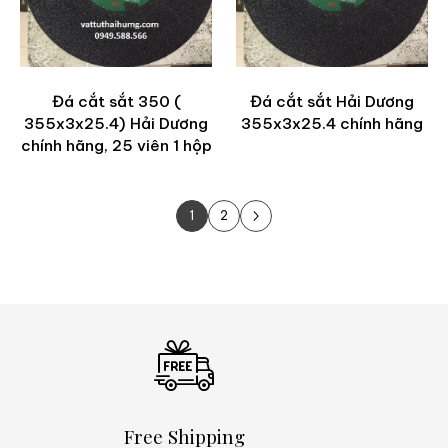
Đá cắt sắt 350 (
Đá cắt sắt Hải Dương
355x3x25.4) Hải Dương
355x3x25.4 chính hãng
chính hãng, 25 viên 1 hộp
1
2
Next Page
Free Shipping
Q