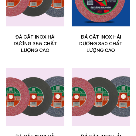
ĐÁ CĂT INOX HẢI
ĐÁ CĂT INOX HẢI
DƯƠNG 355 CHẤT
DƯƠNG 350 CHẤT
LƯỢNG CAO
LƯỢNG CAO