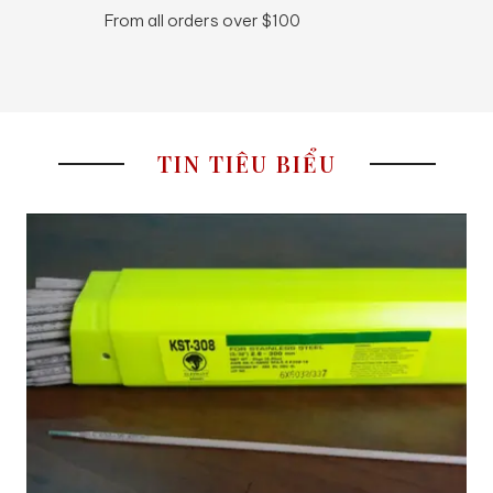
From all orders over $100
24
TIN TIÊU BIỂU