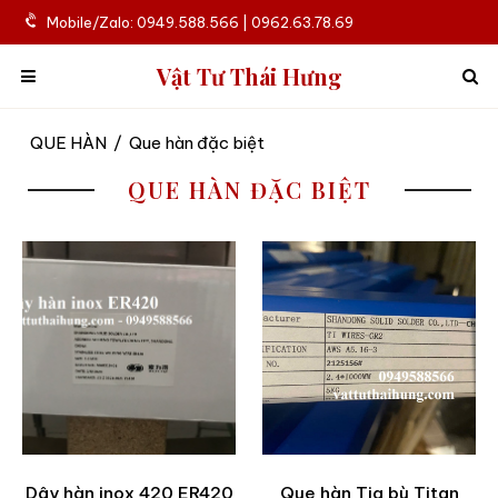
Mobile/Zalo: 0949.588.566 | 0962.63.78.69
Vật Tư Thái Hưng
QUE HÀN
/
Que hàn đặc biệt
QUE HÀN ĐẶC BIỆT
Dây hàn inox 420 ER420
Que hàn Tig bù Titan