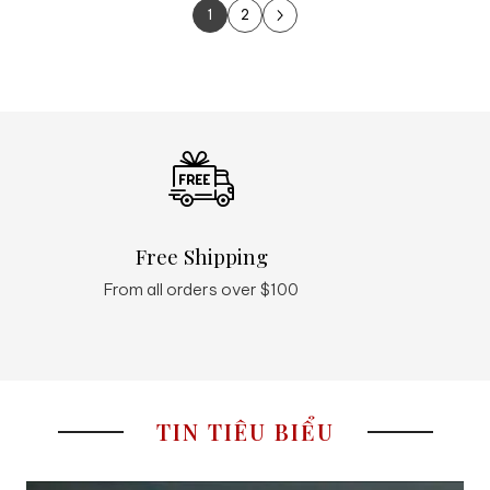
1
2
Next Page
Free Shipping
Q
From all orders over $100
24
TIN TIÊU BIỂU