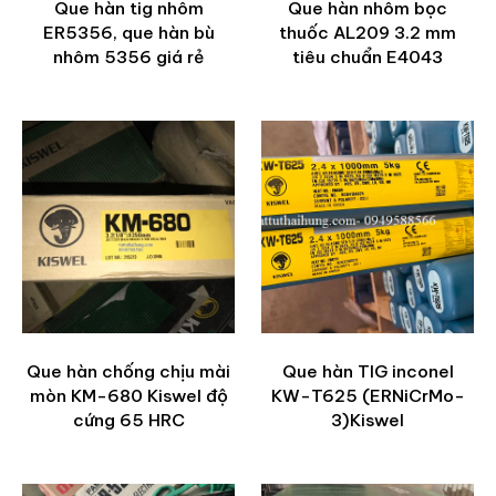
Que hàn tig nhôm
Que hàn nhôm bọc
ER5356, que hàn bù
thuốc AL209 3.2 mm
nhôm 5356 giá rẻ
tiêu chuẩn E4043
Que hàn chống chịu mài
Que hàn TIG inconel
mòn KM-680 Kiswel độ
KW-T625 (ERNiCrMo-
cứng 65 HRC
3)Kiswel