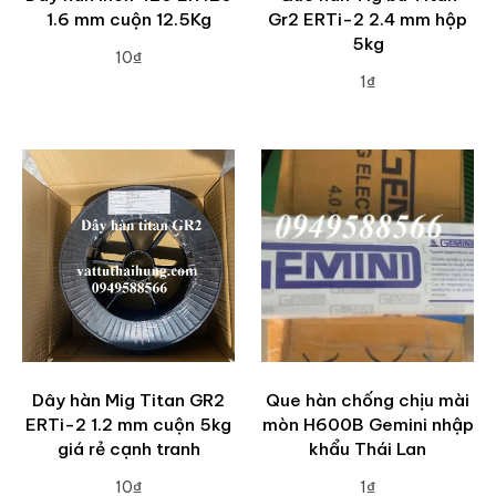
1.6 mm cuộn 12.5Kg
Gr2 ERTi-2 2.4 mm hộp
5kg
10₫
1₫
ADD TO CART
ADD TO CART
Dây hàn Mig Titan GR2
Que hàn chống chịu mài
ERTi-2 1.2 mm cuộn 5kg
mòn H600B Gemini nhập
giá rẻ cạnh tranh
khẩu Thái Lan
10₫
1₫