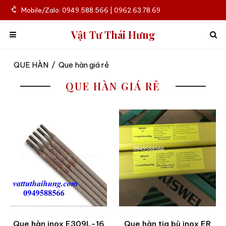
Mobile/Zalo: 0949.588.566 | 0962.63.78.69
Vật Tư Thái Hưng
QUE HÀN
/
Que hàn giá rẻ
QUE HÀN GIÁ RẺ
Que hàn inox E309L-16
Que hàn tig bù inox ER