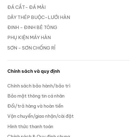
ĐÁ CẮT- ĐÁ MÀI
DÂY THÉP BUỘC-LƯỚI HÀN
ĐINH - ĐINH BÊ TÔNG
PHỤ KIỆN MÁY HÀN
SƠN - SƠN CHỐNG RỈ
Chính sách và quy định
Chính sách bảo hành/bảo trì
Bảo mật thông tin cá nhân
Đổi/trả hàng và hoàn tiền
Vận chuyển/giao nhận/cài đặt
Hình thức thanh toán
Chính sách & Quy định chung