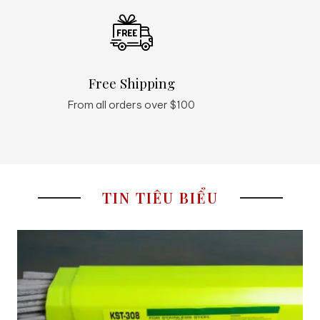
Free Shipping
Q
From all orders over $100
24
TIN TIÊU BIỂU