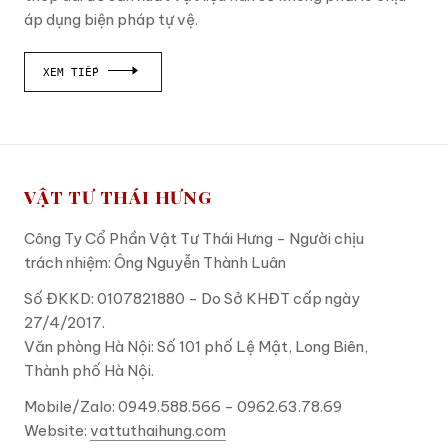
áp dụng biện pháp tự vệ.
XEM TIẾP
VẬT TƯ THÁI HƯNG
Công Ty Cổ Phần Vật Tư Thái Hưng - Người chịu
trách nhiệm: Ông Nguyễn Thành Luân
Số ĐKKD: 0107821880 - Do Sở KHĐT cấp ngày
27/4/2017.
Văn phòng Hà Nội: Số 101 phố Lệ Mật, Long Biên,
Thành phố Hà Nội.
Mobile/Zalo: 0949.588.566 - 0962.63.78.69
Website:
vattuthaihung.com