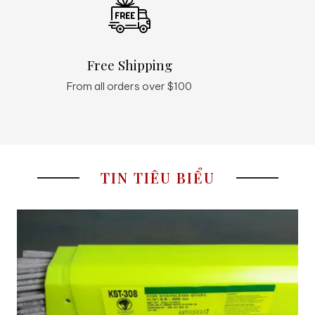
Free Shipping
Q
From all orders over $100
24
TIN TIÊU BIỂU