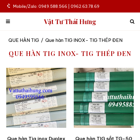
Mobile/Zalo: 0949.588.566 | 0962.63.78.69
Vật Tư Thái Hưng
QUE HÀN TIG
/
Que hàn TIG INOX- TIG THÉP ĐEN
QUE HÀN TIG INOX- TIG THÉP ĐEN
Que hàn Tig inox Duplex
Que hàn TIG sắt TG-50