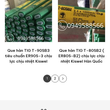
Que hàn TIG T-90SB3
Que hàn TIG T-80SB2 (
tiêu chuẩn ER90S-3 chịu
ER80S-B2) chịu lực chịu
lực chịu nhiệt Kiswel
nhiệt Kiswel Hàn Quốc
1
2
Next Page