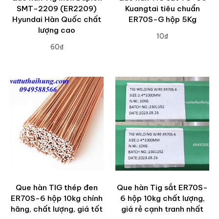
SMT-2209 (ER2209)
Kuangtai tiêu chuẩn
Hyundai Hàn Quốc chất
ER70S-G hộp 5Kg
lượng cao
10₫
60₫
ADD TO CART
ADD TO CART
Que hàn TIG thép đen
Que hàn Tig sắt ER70S-
ER70S-6 hộp 10kg chính
6 hộp 10kg chất lượng,
hãng, chất lượng, giá tốt
giá rẻ cạnh tranh nhất